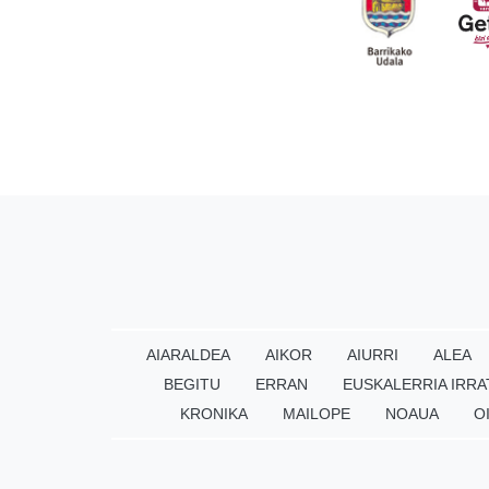
AIARALDEA
AIKOR
AIURRI
ALEA
BEGITU
ERRAN
EUSKALERRIA IRRA
KRONIKA
MAILOPE
NOAUA
O