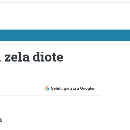
 zela diote
Gehitu gaitzazu Googlen
a