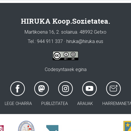
HIRUKA Koop.Sozietatea.
Martikoena 16, 2. solairua. 48992 Getxo
Tel.: 944 911 337 · hiruka@hiruka.eus
Codesyntaxek egina
LEGE OHARRA
PUBLIZITATEA
ARAUAK
HARREMANET