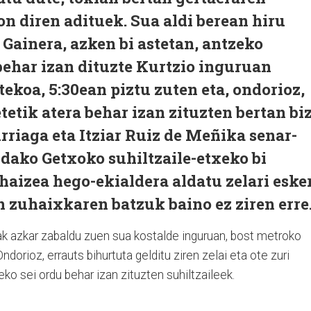
on diren adituek. Sua aldi berean hiru
. Gainera, azken bi astetan, antzeko
behar izan dituzte Kurtzio inguruan
tekoa, 5:30ean piztu zuten eta, ondorioz,
etik atera behar izan zituzten bertan biz
riaga eta Itziar Ruiz de Meñika senar-
dako Getxoko suhiltzaile-etxeko bi
haizea hego-ekialdera aldatu zelari esker
 zuhaixkaren batzuk baino ez ziren erre
ak azkar zabaldu zuen sua kostalde inguruan, bost metroko
ndorioz, errauts bihurtuta gelditu ziren zelai eta ote zuri
o sei ordu behar izan zituzten suhiltzaileek.