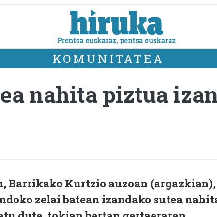
KOMUNITATEA
a nahita piztua izan
, Barrikako Kurtzio auzoan (argazkian),
doko zelai batean izandako sutea nahit
tatu dute, tokian bertan gertaeraren