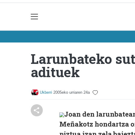
Larunbateko sute
adituek
Ukberri
2005eko urriaren 24a
Joan den larunbatean
Meñakotz hondartza on
piztua izan zela baiez