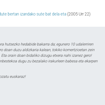
 dute bertan izandako sute bat dela eta
(2005 Urr 22)
a hutsezko hedabide bakarra da; egunero 10 udalerriren
ero doan duzu aldizkaria kalean, tokiko komertzioetan zein
 Eta orain doan bidaliko dizugu etxera nahi izanez gero!
ezinbestekoa dugu zu bezalako irakurleen babesa eta ekarpen
ozatu euskaraz!