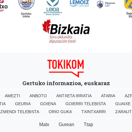
Gertuko informazioa, euskaraz
AMEZTI
ANBOTO
ANTXETA IRRATIA
ATARIA
AZP
TIA
GEURIA
GOIENA
GOIERRI TELEBISTA
GUAIXE
IZMENDI TELEBISTA
ORIO GUKA
TXINTXARRI
ZARAUT
Matx
Gurean
Ttap