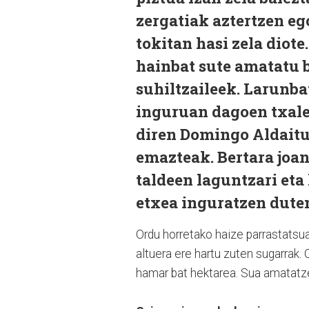
zergatiak aztertzen eg
tokitan hasi zela diote
hainbat sute amatatu 
suhiltzaileek. Larunba
inguruan dagoen txalet
diren Domingo Aldaitur
emazteak. Bertara joan
taldeen laguntzari eta 
etxea inguratzen duten
Ordu horretako haize parrastatsu
altuera ere hartu zuten sugarrak. O
hamar bat hektarea. Sua amatatzek