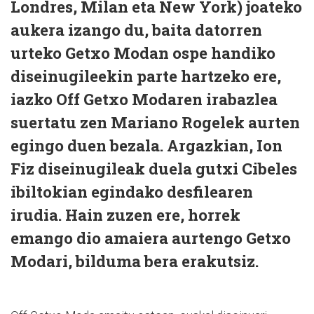
Londres, Milan eta New York) joateko
aukera izango du, baita datorren
urteko Getxo Modan ospe handiko
diseinugileekin parte hartzeko ere,
iazko Off Getxo Modaren irabazlea
suertatu zen Mariano Rogelek aurten
egingo duen bezala. Argazkian, Ion
Fiz diseinugileak duela gutxi Cibeles
ibiltokian egindako desfilearen
irudia. Hain zuzen ere, horrek
emango dio amaiera aurtengo Getxo
Modari, bilduma bera erakutsiz.