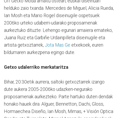
Off Getxo Moda amaitu ostean, euskal diseinuari
helduko zaio txanda. Mercedes de Miguel, Alicia Rueda,
Ian Mosh eta Mario Rogel diseinugile ospetsuek
2006ko urteko udaberri-udarako proposamenak
aurkeztuko dituzte. Lehengo egunari amaiera emateko,
Juana Ruiz eta Garbiñe Urdainpilleta diseinugile eta
artista getxoztarrek,
Jota Mas Ge
etxekoek, euren
bildumaren aurkezpena egingo dute.
Getxo udalerriko merkataritza
Bihar, 20:30etik aurrera, saltoki getxoztarrek izango
dute aukera 2005-2006ko udazken-negurako
proposamenak aurkezteko. Parte hartuko duten dendak
honako hauek dira: Alguer, Bennetton, Dachi, Gloss,
Hormaechea Diseño, Ian Mosh, Mimas, + Visión Optica