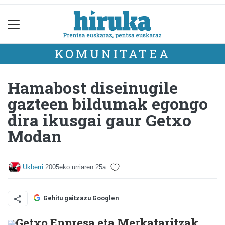
KOMUNITATEA
Hamabost diseinugile
gazteen bildumak egongo
dira ikusgai gaur Getxo
Modan
Ukberri
2005eko urriaren 25a
Gehitu gaitzazu Googlen
Getxo Enpresa eta Merkataritzak