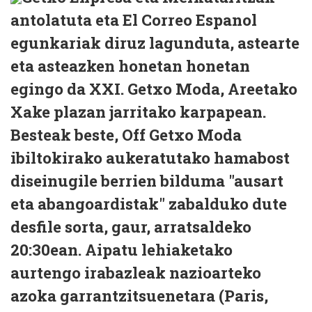
antolatuta eta El Correo Espanol
egunkariak diruz lagunduta, astearte
eta asteazken honetan honetan
egingo da XXI. Getxo Moda, Areetako
Xake plazan jarritako karpapean.
Besteak beste, Off Getxo Moda
ibiltokirako aukeratutako hamabost
diseinugile berrien bilduma "ausart
eta abangoardistak" zabalduko dute
desfile sorta, gaur, arratsaldeko
20:30ean. Aipatu lehiaketako
aurtengo irabazleak nazioarteko
azoka garrantzitsuenetara (Paris,