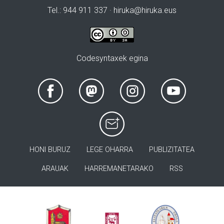
Tel.: 944 911 337 · hiruka@hiruka.eus
Codesyntaxek egina
HONI BURUZ
LEGE OHARRA
PUBLIZITATEA
ARAUAK
HARREMANETARAKO
RSS