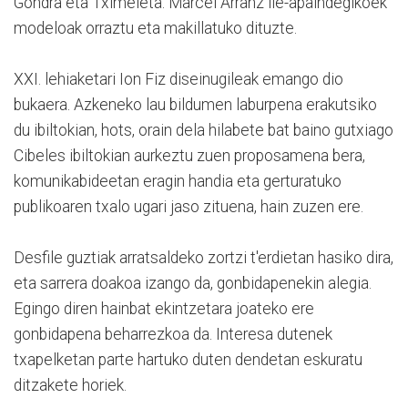
Gondra eta Tximeleta. Marcel Arranz ile-apaindegikoek
modeloak orraztu eta makillatuko dituzte.
XXI. lehiaketari Ion Fiz diseinugileak emango dio
bukaera. Azkeneko lau bildumen laburpena erakutsiko
du ibiltokian, hots, orain dela hilabete bat baino gutxiago
Cibeles ibiltokian aurkeztu zuen proposamena bera,
komunikabideetan eragin handia eta gerturatuko
publikoaren txalo ugari jaso zituena, hain zuzen ere.
Desfile guztiak arratsaldeko zortzi t'erdietan hasiko dira,
eta sarrera doakoa izango da, gonbidapenekin alegia.
Egingo diren hainbat ekintzetara joateko ere
gonbidapena beharrezkoa da. Interesa dutenek
txapelketan parte hartuko duten dendetan eskuratu
ditzakete horiek.