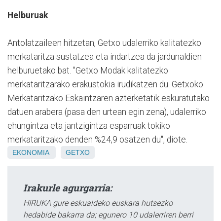
Helburuak
Antolatzaileen hitzetan, Getxo udalerriko kalitatezko
merkataritza sustatzea eta indartzea da jardunaldien
helburuetako bat. "Getxo Modak kalitatezko
merkataritzarako erakustokia irudikatzen du. Getxoko
Merkataritzako Eskaintzaren azterketatik eskuratutako
datuen arabera (pasa den urtean egin zena), udalerriko
ehungintza eta jantzigintza esparruak tokiko
merkataritzako denden %24,9 osatzen du", diote.
EKONOMIA
GETXO
Irakurle agurgarria:
HIRUKA gure eskualdeko euskara hutsezko
hedabide bakarra da; egunero 10 udalerriren berri