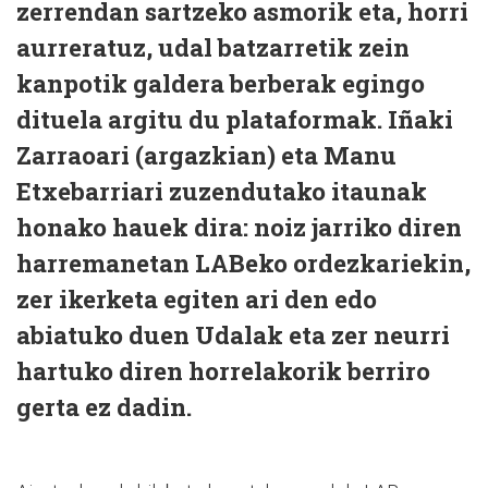
zerrendan sartzeko asmorik eta, horri
aurreratuz, udal batzarretik zein
kanpotik galdera berberak egingo
dituela argitu du plataformak. Iñaki
Zarraoari (argazkian) eta Manu
Etxebarriari zuzendutako itaunak
honako hauek dira: noiz jarriko diren
harremanetan LABeko ordezkariekin,
zer ikerketa egiten ari den edo
abiatuko duen Udalak eta zer neurri
hartuko diren horrelakorik berriro
gerta ez dadin.