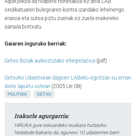
Aipatzekoa da hilabete honetakoa ez dela LAB
sindikatuaren bulegoaren kontra izandako lehenengo
erasoa eta sutea piztu zuenak ez zuela eraikineko
sarraila bortxatu.
Gaiaren inguruko berriak:
Getxo Biziak aurkeztutako interpelazioa
(pdf)
Getxoko Udaletxean dagoen LABeko egoitzari su eman
diote lapurtu ostean
(2005 Urr 08)
POLITIKA
GETXO
Irakurle agurgarria:
HIRUKA gure eskualdeko euskara hutsezko
hedabide bakarra da; egunero 10 udalerriren berri