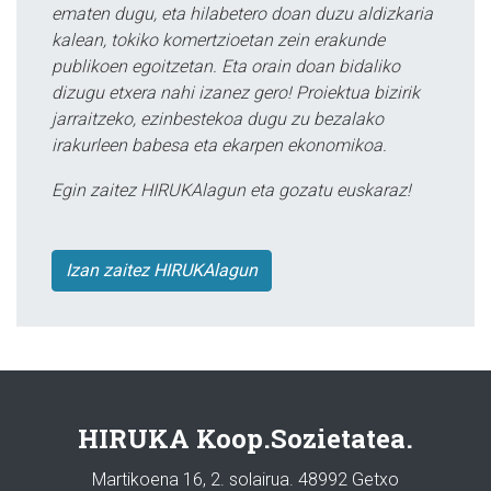
ematen dugu, eta hilabetero doan duzu aldizkaria
kalean, tokiko komertzioetan zein erakunde
publikoen egoitzetan. Eta orain doan bidaliko
dizugu etxera nahi izanez gero! Proiektua bizirik
jarraitzeko, ezinbestekoa dugu zu bezalako
irakurleen babesa eta ekarpen ekonomikoa.
Egin zaitez HIRUKAlagun eta gozatu euskaraz!
Izan zaitez HIRUKAlagun
HIRUKA Koop.Sozietatea.
Martikoena 16, 2. solairua. 48992 Getxo