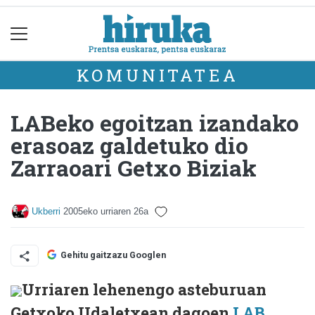
KOMUNITATEA
LABeko egoitzan izandako
erasoaz galdetuko dio
Zarraoari Getxo Biziak
Ukberri
2005eko urriaren 26a
Gehitu gaitzazu Googlen
Urriaren lehenengo asteburuan
Getxoko Udaletxean dagoen
LAB