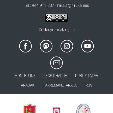
Tel.: 944 911 337 · hiruka@hiruka.eus
Codesyntaxek egina
HONI BURUZ
LEGE OHARRA
PUBLIZITATEA
ARAUAK
HARREMANETARAKO
RSS