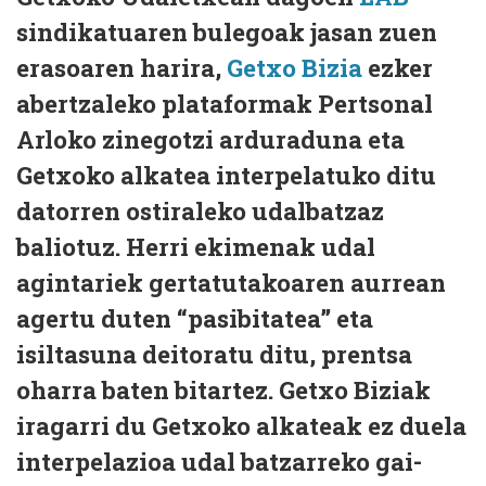
sindikatuaren bulegoak jasan zuen
erasoaren harira,
Getxo Bizia
ezker
abertzaleko plataformak Pertsonal
Arloko zinegotzi arduraduna eta
Getxoko alkatea interpelatuko ditu
datorren ostiraleko udalbatzaz
baliotuz. Herri ekimenak udal
agintariek gertatutakoaren aurrean
agertu duten “pasibitatea” eta
isiltasuna deitoratu ditu, prentsa
oharra baten bitartez. Getxo Biziak
iragarri du Getxoko alkateak ez duela
interpelazioa udal batzarreko gai-