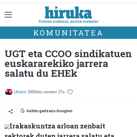
KOMUNITATEA
UGT eta CCOO sindikatuen
euskararekiko jarrera
salatu du EHEk
Ukberri
2005eko urriaren 27a
Gehitu gaitzazu Googlen
Irakaskuntza arloan zenbait
sektorek duten jarrera salatu eta