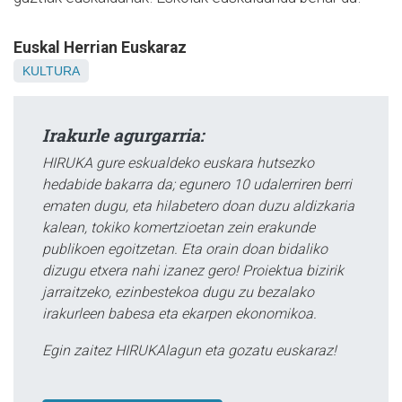
Euskal Herrian Euskaraz
KULTURA
Irakurle agurgarria:
HIRUKA gure eskualdeko euskara hutsezko
hedabide bakarra da; egunero 10 udalerriren berri
ematen dugu, eta hilabetero doan duzu aldizkaria
kalean, tokiko komertzioetan zein erakunde
publikoen egoitzetan. Eta orain doan bidaliko
dizugu etxera nahi izanez gero! Proiektua bizirik
jarraitzeko, ezinbestekoa dugu zu bezalako
irakurleen babesa eta ekarpen ekonomikoa.
Egin zaitez HIRUKAlagun eta gozatu euskaraz!