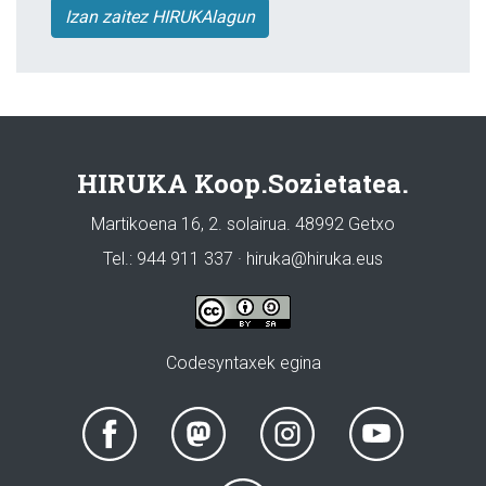
Izan zaitez HIRUKAlagun
HIRUKA Koop.Sozietatea.
Martikoena 16, 2. solairua. 48992 Getxo
Tel.: 944 911 337 · hiruka@hiruka.eus
Codesyntaxek egina