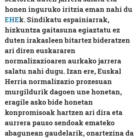
honen inguruko iritzia eman nahi du
EHE
k. Sindikatu espainiarrak,
hizkuntza gaitasuna egiaztatu ez
duten irakasleen bitartez bideratzen
ari diren euskararen
normalizazioaren aurkako jarrera
salatu nahi dugu. Izan ere, Euskal
Herria normalizazio prozesuan
murgildurik dagoen une honetan,
eragile asko bide honetan
konpromisoak hartzen ari dira eta
aurrera pauso sendoak emateko
abagunean gaudelarik, onartezina da