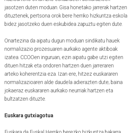
jasotzen duten moduan. Gisa honetako jarrerak hartzen
dituztenek, pertsona orok bere herriko hizkuntza eskola
bidez jasotzeko duen eskubidea zapuztu egiten dute.
Onartezina da aipatu dugun moduan sindikatu hauek
normalizazio prozesuaren aurkako agente aktiboak
izatea. CCOOen inguruan, ezin aipatu gabe utzi egiten
dituen hitzak eta ondoren hartzen duen jarreraren
arteko koherentzia eza. Izan ere, hitzez euskararen
normalizazioaren alde daudela adierazten dute; baina
jokaeraz euskararen aurkako neurriak hartzen eta
bultzatzen dituzte.
Euskara gutxiagotua
Euskara da Euskal Herriko berezko hizkuntza bakarra.