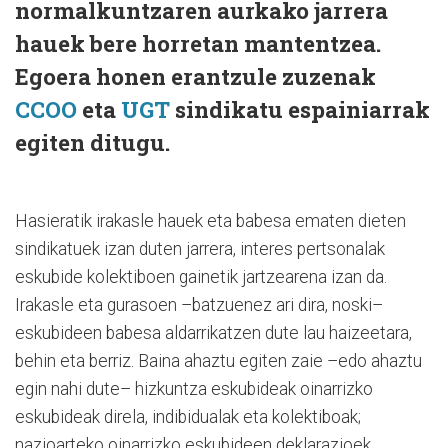
normalkuntzaren aurkako jarrera
hauek bere horretan mantentzea.
Egoera honen erantzule zuzenak
CCOO
eta
UGT
sindikatu espainiarrak
egiten ditugu.
Hasieratik irakasle hauek eta babesa ematen dieten
sindikatuek izan duten jarrera, interes pertsonalak
eskubide kolektiboen gainetik jartzearena izan da.
Irakasle eta gurasoen –batzuenez ari dira, noski–
eskubideen babesa aldarrikatzen dute lau haizeetara,
behin eta berriz. Baina ahaztu egiten zaie –edo ahaztu
egin nahi dute– hizkuntza eskubideak oinarrizko
eskubideak direla, indibidualak eta kolektiboak;
nazioarteko oinarrizko eskubideen deklarazioek