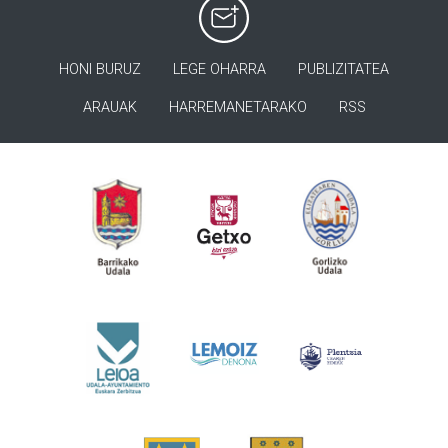
HONI BURUZ
LEGE OHARRA
PUBLIZITATEA
ARAUAK
HARREMANETARAKO
RSS