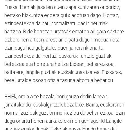
Euskal Herriak jasaten duen zapalkuntzaren ondorioz,
bertako hizkuntza egoera gutxiagotuan dago. Hortaz,
ezinbestekoa da hau normalizatu dadin neurriak
hartzea. Bide horretan urratsak ematen ari gara sektore
ezberdinen artean, arestian aipatu dugun moduan eta
ezin dugu hau galgatuko duen jarrerarik onartu.
Ezinbestekoa da, hortaz, euskarak funtzio guztiak
betetzea eta horretara heltze bidean, beharrezkoa,
baita ere, langile guztiak euskaldunak izatea. Euskarak,
bere lurralde osoan ofizialtasuna aitortua behar du.
EHEk, orain arte bezala, hori gauza dadin lanean
jarraituko du, euskalgintzak bezalaxe. Baina, euskararen
normalizazioak guztion inplikazioa du beharrezkoa. Ezin
dugu onartu honen aurkako ekimen gehiagorik! Langile
guztiak euskaldunak! Eskolak euskaldundu behar du!