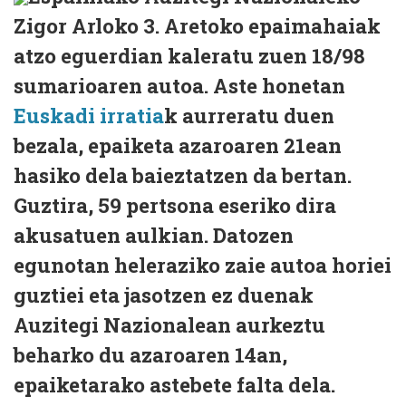
Zigor Arloko 3. Aretoko epaimahaiak
atzo eguerdian kaleratu zuen 18/98
sumarioaren autoa. Aste honetan
Euskadi irratia
k aurreratu duen
bezala, epaiketa azaroaren 21ean
hasiko dela baieztatzen da bertan.
Guztira, 59 pertsona eseriko dira
akusatuen aulkian. Datozen
egunotan heleraziko zaie autoa horiei
guztiei eta jasotzen ez duenak
Auzitegi Nazionalean aurkeztu
beharko du azaroaren 14an,
epaiketarako astebete falta dela.