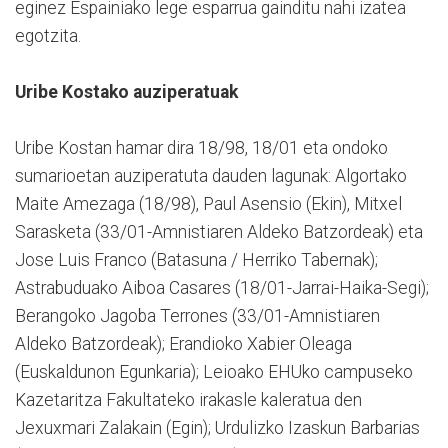
eginez Espainiako lege esparrua gainditu nahi izatea
egotzita.
Uribe Kostako auziperatuak
Uribe Kostan hamar dira 18/98, 18/01 eta ondoko
sumarioetan auziperatuta dauden lagunak: Algortako
Maite Amezaga (18/98), Paul Asensio (Ekin), Mitxel
Sarasketa (33/01-Amnistiaren Aldeko Batzordeak) eta
Jose Luis Franco (Batasuna / Herriko Tabernak);
Astrabuduako Aiboa Casares (18/01-Jarrai-Haika-Segi);
Berangoko Jagoba Terrones (33/01-Amnistiaren
Aldeko Batzordeak); Erandioko Xabier Oleaga
(Euskaldunon Egunkaria); Leioako EHUko campuseko
Kazetaritza Fakultateko irakasle kaleratua den
Jexuxmari Zalakain (Egin); Urdulizko Izaskun Barbarias