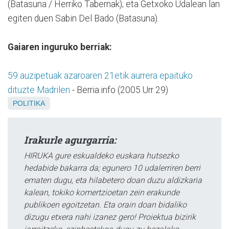
(Batasuna / Herriko Tabernak); eta Getxoko Udalean lan
egiten duen Sabin Del Bado (Batasuna).
Gaiaren inguruko berriak:
59 auzipetuak azaroaren 21etik aurrera epaituko
dituzte Madrilen
- Berria.info (2005 Urr 29)
POLITIKA
Irakurle agurgarria:
HIRUKA gure eskualdeko euskara hutsezko
hedabide bakarra da; egunero 10 udalerriren berri
ematen dugu, eta hilabetero doan duzu aldizkaria
kalean, tokiko komertzioetan zein erakunde
publikoen egoitzetan. Eta orain doan bidaliko
dizugu etxera nahi izanez gero! Proiektua bizirik