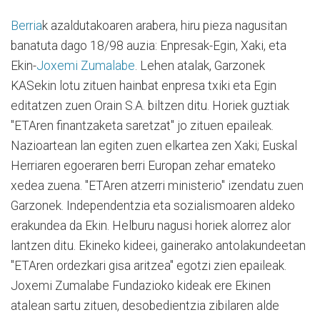
Berria
k azaldutakoaren arabera, hiru pieza nagusitan
banatuta dago 18/98 auzia: Enpresak-Egin, Xaki, eta
Ekin-
Joxemi Zumalabe
. Lehen atalak, Garzonek
KASekin lotu zituen hainbat enpresa txiki eta Egin
editatzen zuen Orain S.A. biltzen ditu. Horiek guztiak
"ETAren finantzaketa saretzat" jo zituen epaileak.
Nazioartean lan egiten zuen elkartea zen Xaki; Euskal
Herriaren egoeraren berri Europan zehar emateko
xedea zuena. "ETAren atzerri ministerio" izendatu zuen
Garzonek. Independentzia eta sozialismoaren aldeko
erakundea da Ekin. Helburu nagusi horiek alorrez alor
lantzen ditu. Ekineko kideei, gainerako antolakundeetan
"ETAren ordezkari gisa aritzea" egotzi zien epaileak.
Joxemi Zumalabe Fundazioko kideak ere Ekinen
atalean sartu zituen, desobedientzia zibilaren alde