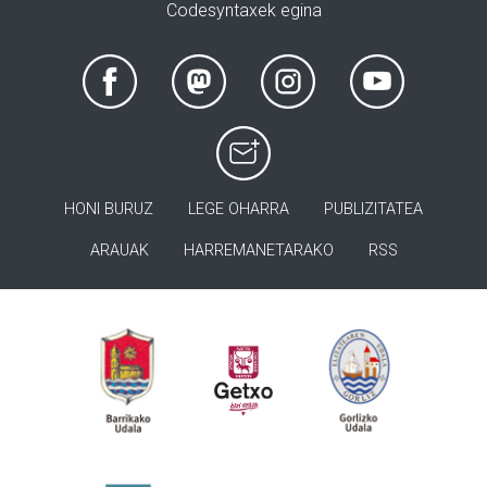
Codesyntaxek egina
HONI BURUZ
LEGE OHARRA
PUBLIZITATEA
ARAUAK
HARREMANETARAKO
RSS