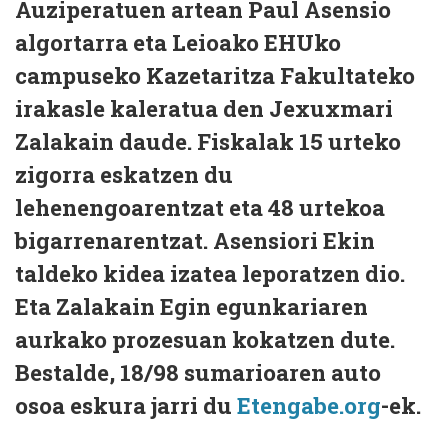
Auziperatuen artean Paul Asensio
algortarra eta Leioako EHUko
campuseko Kazetaritza Fakultateko
irakasle kaleratua den Jexuxmari
Zalakain daude. Fiskalak 15 urteko
zigorra eskatzen du
lehenengoarentzat eta 48 urtekoa
bigarrenarentzat. Asensiori Ekin
taldeko kidea izatea leporatzen dio.
Eta Zalakain Egin egunkariaren
aurkako prozesuan kokatzen dute.
Bestalde, 18/98 sumarioaren auto
osoa eskura jarri du
Etengabe.org
-ek.