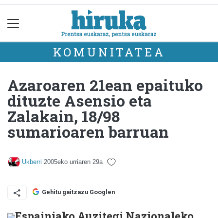
KOMUNITATEA
Azaroaren 21ean epaituko
dituzte Asensio eta
Zalakain, 18/98
sumarioaren barruan
Ukberri
2005eko urriaren 29a
Gehitu gaitzazu Googlen
Espainiako Auzitegi Nazionaleko