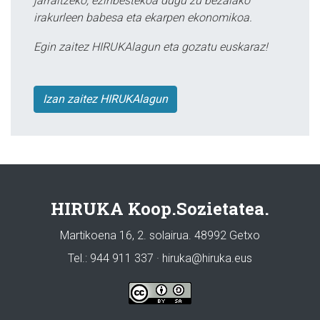
jarraitzeko, ezinbestekoa dugu zu bezalako
irakurleen babesa eta ekarpen ekonomikoa.
Egin zaitez HIRUKAlagun eta gozatu euskaraz!
Izan zaitez HIRUKAlagun
HIRUKA Koop.Sozietatea.
Martikoena 16, 2. solairua. 48992 Getxo
Tel.: 944 911 337 · hiruka@hiruka.eus