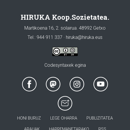
HIRUKA Koop.Sozietatea.
Martikoena 16, 2. solairua. 48992 Getxo
Tel.: 944 911 337 · hiruka@hiruka.eus
Codesyntaxek egina
HONI BURUZ
LEGE OHARRA
PUBLIZITATEA
ARAUAK
HARREMANETARAKO
RSS