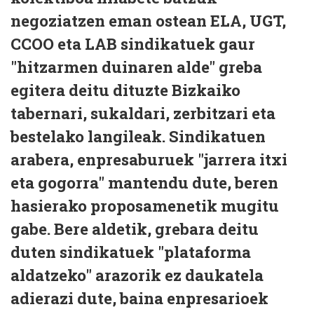
negoziatzen eman ostean ELA, UGT,
CCOO eta LAB sindikatuek gaur
"hitzarmen duinaren alde" greba
egitera deitu dituzte Bizkaiko
tabernari, sukaldari, zerbitzari eta
bestelako langileak. Sindikatuen
arabera, enpresaburuek "jarrera itxi
eta gogorra" mantendu dute, beren
hasierako proposamenetik mugitu
gabe. Bere aldetik, grebara deitu
duten sindikatuek "plataforma
aldatzeko" arazorik ez daukatela
adierazi dute, baina enpresarioek