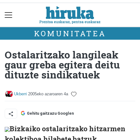
KOMUNITATEA
Ostalaritzako langileak
gaur greba egitera deitu
dituzte sindikatuek
Ukberri
2005eko azaroaren 4a
Gehitu gaitzazu Googlen
Bizkaiko ostalaritzako hitzarmen
kolektiboa hilabete batzuk