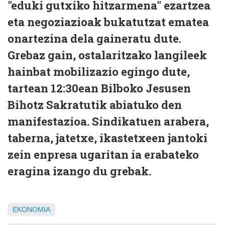
"eduki gutxiko hitzarmena" ezartzea
eta negoziazioak bukatutzat ematea
onartezina dela gaineratu dute.
Grebaz gain, ostalaritzako langileek
hainbat mobilizazio egingo dute,
tartean 12:30ean Bilboko Jesusen
Bihotz Sakratutik abiatuko den
manifestazioa. Sindikatuen arabera,
taberna, jatetxe, ikastetxeen jantoki
zein enpresa ugaritan ia erabateko
eragina izango du grebak.
EKONOMIA