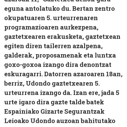
eguna antolatuko du. Bertan zentro
okupatuaren 5. urteurrenaren
programazioaren aurkezpena,
gaztetxearen erakusketa, gaztetxean
egiten diren tailerren azalpena,
galderak, proposamenak eta luntxa
goxo-goxoa izango dira denontzat
eskuragarri. Datorren azaroaren 18an,
berriz, Udondo gaztetxearen 5.
urteurrena izango da. Izan ere, jada 5
urte igaro dira gazte talde batek
Espainiako Gizarte Segurantzak
Leioako Udondo auzoan bahitutako