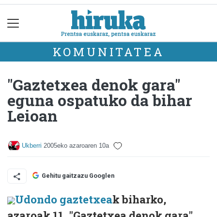
KOMUNITATEA
"Gaztetxea denok gara"
eguna ospatuko da bihar
Leioan
Ukberri
2005eko azaroaren 10a
Gehitu gaitzazu Googlen
Udondo gaztetxea
k biharko,
azaroak 11, "Gaztetxea denok gara"