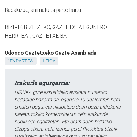
Badakizue, animatu ta parte hartu.
BIZIRIK BIZITZEKO, GAZTETXEA EGUNERO
HERRI BAT, GAZTETXE BAT
Udondo Gaztetxeko Gazte Asanblada
JENDARTEA
LEIOA
Irakurle agurgarria:
HIRUKA gure eskualdeko euskara hutsezko
hedabide bakarra da; egunero 10 udalerriren berri
ematen dugu, eta hilabetero doan duzu aldizkaria
kalean, tokiko komertzioetan zein erakunde
publikoen egoitzetan. Eta orain doan bidaliko
dizugu etxera nahi izanez gero! Proiektua bizirik
jarraitzeko, ezinbestekoa dugu zu bezalako