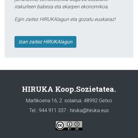
irakurleen babesa eta ekarpen ekonomikoa.
Egin zaitez HIRUKAlagun eta gozatu euskaraz!
Izan zaitez HIRUKAlagun
HIRUKA Koop.Sozietatea.
Martikoena 16, 2. solairua. 48992 Getxo
Tel.: 944 911 337 · hiruka@hiruka.eus