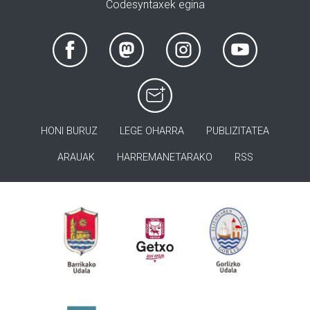
Codesyntaxek egina
HONI BURUZ
LEGE OHARRA
PUBLIZITATEA
ARAUAK
HARREMANETARAKO
RSS