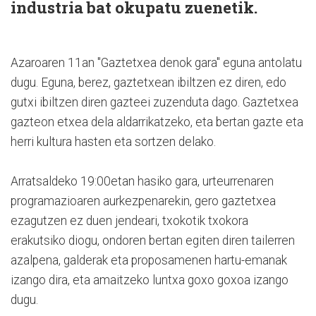
industria bat okupatu zuenetik.
Azaroaren 11an "Gaztetxea denok gara" eguna antolatu
dugu. Eguna, berez, gaztetxean ibiltzen ez diren, edo
gutxi ibiltzen diren gazteei zuzenduta dago. Gaztetxea
gazteon etxea dela aldarrikatzeko, eta bertan gazte eta
herri kultura hasten eta sortzen delako.
Arratsaldeko 19:00etan hasiko gara, urteurrenaren
programazioaren aurkezpenarekin, gero gaztetxea
ezagutzen ez duen jendeari, txokotik txokora
erakutsiko diogu, ondoren bertan egiten diren tailerren
azalpena, galderak eta proposamenen hartu-emanak
izango dira, eta amaitzeko luntxa goxo goxoa izango
dugu.