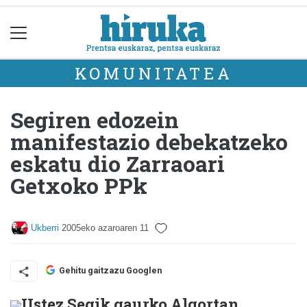
KOMUNITATEA
Segiren edozein
manifestazio debekatzeko
eskatu dio Zarraoari
Getxoko PPk
Ukberri
2005eko azaroaren 11
Gehitu gaitzazu Googlen
Ustez Segik gaurko Algortan