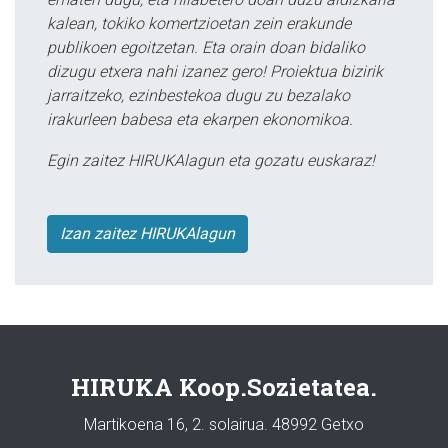
kalean, tokiko komertzioetan zein erakunde
publikoen egoitzetan. Eta orain doan bidaliko
dizugu etxera nahi izanez gero! Proiektua bizirik
jarraitzeko, ezinbestekoa dugu zu bezalako
irakurleen babesa eta ekarpen ekonomikoa.
Egin zaitez HIRUKAlagun eta gozatu euskaraz!
Izan zaitez HIRUKAlagun
HIRUKA Koop.Sozietatea.
Martikoena 16, 2. solairua. 48992 Getxo