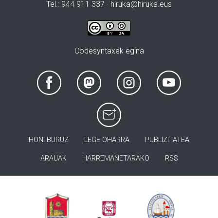
Tel.: 944 911 337 · hiruka@hiruka.eus
Codesyntaxek egina
HONI BURUZ
LEGE OHARRA
PUBLIZITATEA
ARAUAK
HARREMANETARAKO
RSS