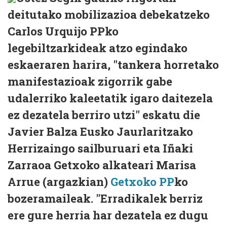
deitutako mobilizazioa debekatzeko
Carlos Urquijo PPko
legebiltzarkideak atzo egindako
eskaeraren harira, "tankera horretako
manifestazioak zigorrik gabe
udalerriko kaleetatik igaro daitezela
ez dezatela berriro utzi" eskatu die
Javier Balza Eusko Jaurlaritzako
Herrizaingo sailburuari eta Iñaki
Zarraoa Getxoko alkateari Marisa
Arrue (argazkian)
Getxoko PP
ko
bozeramaileak. "Erradikalek berriz
ere gure herria har dezatela ez dugu