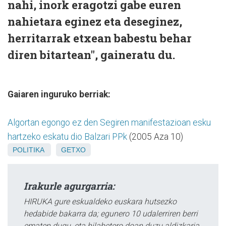
nahi, inork eragotzi gabe euren
nahietara eginez eta deseginez,
herritarrak etxean babestu behar
diren bitartean", gaineratu du.
Gaiaren inguruko berriak:
Algortan egongo ez den Segiren manifestazioan esku
hartzeko eskatu dio Balzari PPk
(2005 Aza 10)
POLITIKA
GETXO
Irakurle agurgarria:
HIRUKA gure eskualdeko euskara hutsezko
hedabide bakarra da; egunero 10 udalerriren berri
ematen dugu, eta hilabetero doan duzu aldizkaria