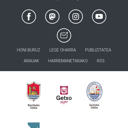
HONI BURUZ
LEGE OHARRA
PUBLIZITATEA
ARAUAK
HARREMANETARAKO
RSS