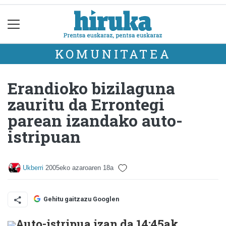
KOMUNITATEA
Erandioko bizilaguna
zauritu da Errontegi
parean izandako auto-
istripuan
Ukberri
2005eko azaroaren 18a
Gehitu gaitzazu Googlen
Auto-istripua izan da 14:45ak