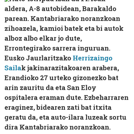
aldera, A-8 autobidean, Barakaldo
parean. Kantabriarako noranzkoan
zihoazela, kamioi batek eta bi autok
alboz albo elkar jo dute,
Errontegirako sarrera inguruan.
Eusko Jaurlaritzako
Herrizaingo
Saila
k jakinarazitakoaren arabera,
Erandioko 27 urteko gizonezko bat
arin zauritu da eta San Eloy
ospitalera eraman dute. Ezbeharraren
eraginez, bidearen zati bat itxita
geratu da, eta auto-ilara luzeak sortu
dira Kantabriarako noranzkoan.