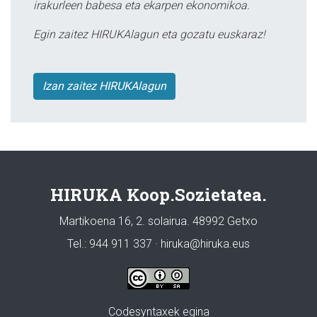
irakurleen babesa eta ekarpen ekonomikoa.
Egin zaitez HIRUKAlagun eta gozatu euskaraz!
Izan zaitez HIRUKAlagun
HIRUKA Koop.Sozietatea.
Martikoena 16, 2. solairua. 48992 Getxo
Tel.: 944 911 337 · hiruka@hiruka.eus
Codesyntaxek egina