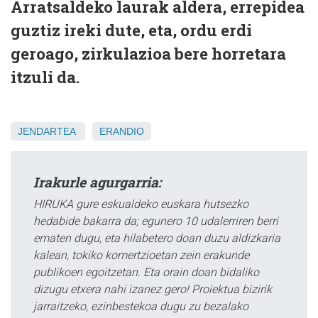
Arratsaldeko laurak aldera, errepidea
guztiz ireki dute, eta, ordu erdi
geroago, zirkulazioa bere horretara
itzuli da.
JENDARTEA
ERANDIO
Irakurle agurgarria:
HIRUKA gure eskualdeko euskara hutsezko
hedabide bakarra da; egunero 10 udalerriren berri
ematen dugu, eta hilabetero doan duzu aldizkaria
kalean, tokiko komertzioetan zein erakunde
publikoen egoitzetan. Eta orain doan bidaliko
dizugu etxera nahi izanez gero! Proiektua bizirik
jarraitzeko, ezinbestekoa dugu zu bezalako