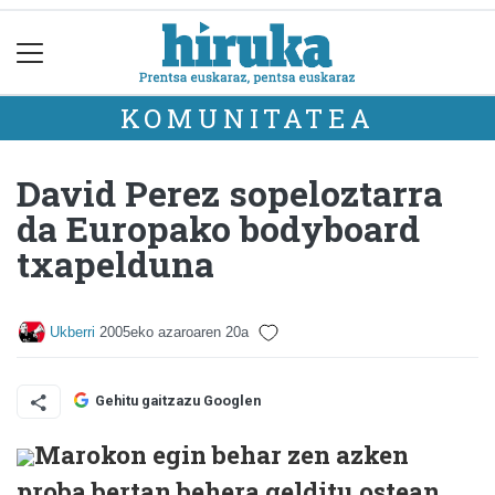
KOMUNITATEA
David Perez sopeloztarra
da Europako bodyboard
txapelduna
Ukberri
2005eko azaroaren 20a
Gehitu gaitzazu Googlen
Marokon egin behar zen azken
proba bertan behera gelditu ostean,