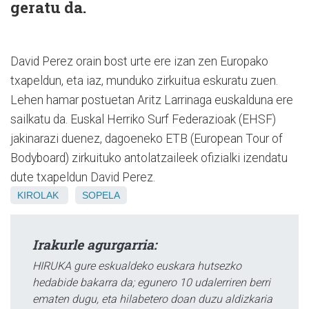
geratu da.
David Perez orain bost urte ere izan zen Europako
txapeldun, eta iaz, munduko zirkuitua eskuratu zuen.
Lehen hamar postuetan Aritz Larrinaga euskalduna ere
sailkatu da. Euskal Herriko Surf Federazioak (EHSF)
jakinarazi duenez, dagoeneko ETB (European Tour of
Bodyboard) zirkuituko antolatzaileek ofizialki izendatu
dute txapeldun David Perez.
KIROLAK
SOPELA
Irakurle agurgarria:
HIRUKA gure eskualdeko euskara hutsezko
hedabide bakarra da; egunero 10 udalerriren berri
ematen dugu, eta hilabetero doan duzu aldizkaria