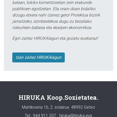
kalean, tokiko komertzioetan zein erakunde
publikoen egoitzetan. Eta orain doan bidaliko
dizugu etxera nahi izanez gero! Proiektua bizirik
jarraitzeko, ezinbestekoa dugu zu bezalako
irakurleen babesa eta ekarpen ekonomikoa.
Egin zaitez HIRUKAlagun eta gozatu euskaraz!
Izan zaitez HIRUKAlagun
HIRUKA Koop.Sozietatea.
Martikoena 16, 2. solairua. 48992 Getxo
Tel.: 944 911 337 · hiruka@hiruka.eus