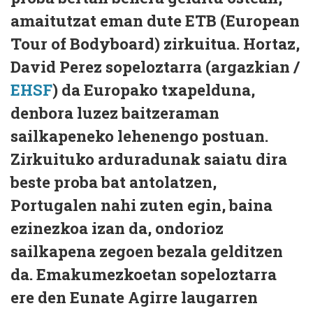
amaitutzat eman dute ETB (European
Tour of Bodyboard) zirkuitua. Hortaz,
David Perez sopeloztarra (argazkian /
EHSF
) da Europako txapelduna,
denbora luzez baitzeraman
sailkapeneko lehenengo postuan.
Zirkuituko arduradunak saiatu dira
beste proba bat antolatzen,
Portugalen nahi zuten egin, baina
ezinezkoa izan da, ondorioz
sailkapena zegoen bezala gelditzen
da. Emakumezkoetan sopeloztarra
ere den Eunate Agirre laugarren