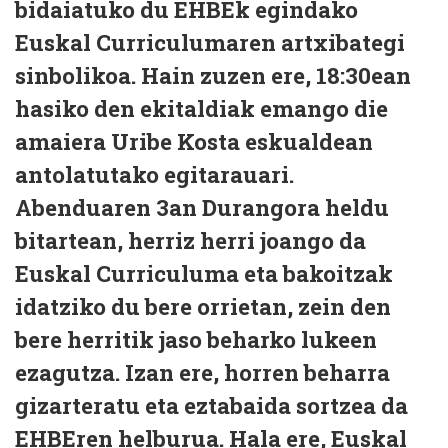
bidaiatuko du EHBEk egindako
Euskal Curriculumaren artxibategi
sinbolikoa. Hain zuzen ere, 18:30ean
hasiko den ekitaldiak emango die
amaiera Uribe Kosta eskualdean
antolatutako egitarauari.
Abenduaren 3an Durangora heldu
bitartean, herriz herri joango da
Euskal Curriculuma eta bakoitzak
idatziko du bere orrietan, zein den
bere herritik jaso beharko lukeen
ezagutza. Izan ere, horren beharra
gizarteratu eta eztabaida sortzea da
EHBEren helburua. Hala ere, Euskal