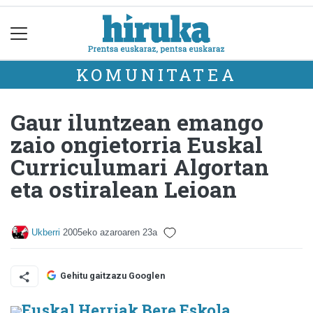
KOMUNITATEA
Gaur iluntzean emango
zaio ongietorria Euskal
Curriculumari Algortan
eta ostiralean Leioan
Ukberri
2005eko azaroaren 23a
Gehitu gaitzazu Googlen
Euskal Herriak Bere Eskola