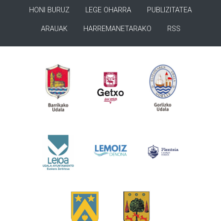
HONI BURUZ
LEGE OHARRA
PUBLIZITATEA
ARAUAK
HARREMANETARAKO
RSS