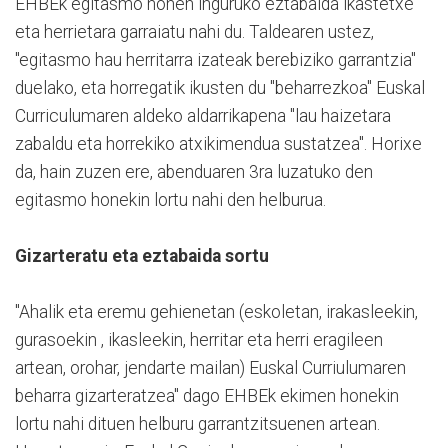
EHBEk egitasmo honen inguruko eztabaida ikastetxe
eta herrietara garraiatu nahi du. Taldearen ustez,
"egitasmo hau herritarra izateak berebiziko garrantzia"
duelako, eta horregatik ikusten du "beharrezkoa" Euskal
Curriculumaren aldeko aldarrikapena "lau haizetara
zabaldu eta horrekiko atxikimendua sustatzea". Horixe
da, hain zuzen ere, abenduaren 3ra luzatuko den
egitasmo honekin lortu nahi den helburua.
Gizarteratu eta eztabaida sortu
"Ahalik eta eremu gehienetan (eskoletan, irakasleekin,
gurasoekin , ikasleekin, herritar eta herri eragileen
artean, orohar, jendarte mailan) Euskal Curriulumaren
beharra gizarteratzea" dago EHBEk ekimen honekin
lortu nahi dituen helburu garrantzitsuenen artean.