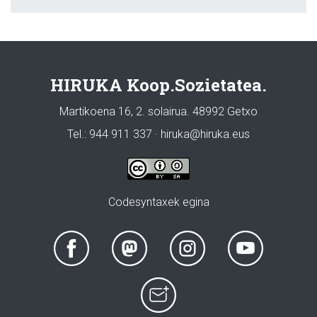
HIRUKA Koop.Sozietatea.
Martikoena 16, 2. solairua. 48992 Getxo
Tel.: 944 911 337 · hiruka@hiruka.eus
Codesyntaxek egina