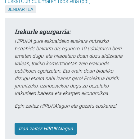
Euskal Curriculumaren txostena (pdf)
JENDARTEA
Irakurle agurgarria:
HIRUKA gure eskualdeko euskara hutsezko
hedabide bakarra da; egunero 10 udalerriren berri
ematen dugu, eta hilabetero doan duzu aldizkaria
kalean, tokiko komertzioetan zein erakunde
publikoen egoitzetan. Eta orain doan bidaliko
dizugu etxera nahi izanez gero! Proiektua bizirik
jarraitzeko, ezinbestekoa dugu zu bezalako
irakurleen babesa eta ekarpen ekonomikoa.
Egin zaitez HIRUKAlagun eta gozatu euskaraz!
Izan zaitez HIRUKAlagun