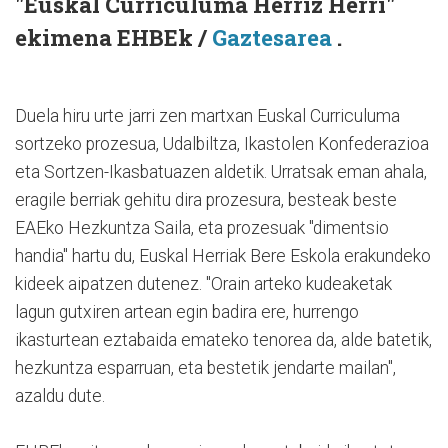
"Euskal Curriculuma Herriz Herri"
ekimena EHBEk /
Gaztesarea
.
Duela hiru urte jarri zen martxan Euskal Curriculuma
sortzeko prozesua, Udalbiltza, Ikastolen Konfederazioa
eta Sortzen-Ikasbatuazen aldetik. Urratsak eman ahala,
eragile berriak gehitu dira prozesura, besteak beste
EAEko Hezkuntza Saila, eta prozesuak "dimentsio
handia" hartu du, Euskal Herriak Bere Eskola erakundeko
kideek aipatzen dutenez. "Orain arteko kudeaketak
lagun gutxiren artean egin badira ere, hurrengo
ikasturtean eztabaida emateko tenorea da, alde batetik,
hezkuntza esparruan, eta bestetik jendarte mailan",
azaldu dute.