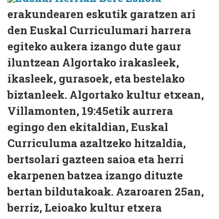
erakundearen eskutik garatzen ari
den Euskal Curriculumari harrera
egiteko aukera izango dute gaur
iluntzean Algortako irakasleek,
ikasleek, gurasoek, eta bestelako
biztanleek. Algortako kultur etxean,
Villamonten, 19:45etik aurrera
egingo den ekitaldian, Euskal
Curriculuma azaltzeko hitzaldia,
bertsolari gazteen saioa eta herri
ekarpenen batzea izango dituzte
bertan bildutakoak. Azaroaren 25an,
berriz, Leioako kultur etxera