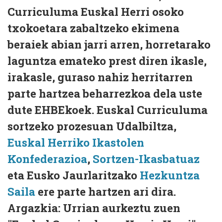
Curriculuma Euskal Herri osoko
txokoetara zabaltzeko ekimena
beraiek abian jarri arren, horretarako
laguntza emateko prest diren ikasle,
irakasle, guraso nahiz herritarren
parte hartzea beharrezkoa dela uste
dute EHBEkoek. Euskal Curriculuma
sortzeko prozesuan Udalbiltza,
Euskal Herriko Ikastolen
Konfederazioa
,
Sortzen-Ikasbatuaz
eta Eusko Jaurlaritzako
Hezkuntza
Saila
ere parte hartzen ari dira.
Argazkia: Urrian aurkeztu zuen