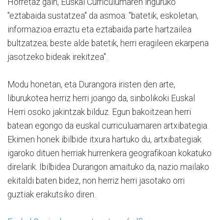
Horretaz gain, Euskal Curriculumaren inguruko
"eztabaida sustatzea" da asmoa: "batetik, eskoletan,
informazioa erraztu eta eztabaida parte hartzailea
bultzatzea; beste alde batetik, herri eragileen ekarpena
jasotzeko bideak irekitzea".
Modu honetan, eta Durangora iristen den arte,
liburukotea herriz herri joango da, sinbolikoki Euskal
Herri osoko jakintzak bilduz. Egun bakoitzean herri
batean egongo da euskal curriculuamaren artxibategia.
Ekimen honek ibilbide itxura hartuko du, artxibategiak
igaroko dituen herriak hurrenkera geografikoan kokatuko
direlarik. Ibilbidea Durangon amaituko da, nazio mailako
ekitaldi baten bidez, non herriz herri jasotako orri
guztiak erakutsiko diren.