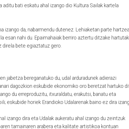
 aditu bati eskatu ahal izango dio Kultura Sailak kartela
na izango da, nabarmendu dutenez. Lehiaketan parte hartze
ela esan nahi du. Epaimahaiak berriro aztertu ditzake hartuta
z direla bete egiaztatuz gero.
ren jabetza bereganatuko du, udal arduradunek adierazi
lanari dagozkion eskubide ekonomiko oro beretzat hartuko di
ango du erreproduzitu, itxuraldatu, erakutsi, banatu eta
li; eskubide horiek Erandioko Udalarenak baino ez dira izang
ahal izango dira eta Udalak aukeratu ahal izango du zeintzuk
oaren tamainaren arabera eta kalitate artistikoa kontuan