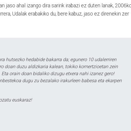
n jaso ahal izango dira saririk irabazi ez duten lanak, 2006k
rera, Udalak erabakiko du, bere kabuz, jaso ez direnekin zer
a hutsezko hedabide bakarra da; egunero 10 udalerriren
ero doan duzu aldizkaria kalean, tokiko komertzioetan zein
 Eta orain doan bidaliko dizugu etxera nahi izanez gero!
ezinbestekoa dugu zu bezalako irakurleen babesa eta ekarpen
ozatu euskaraz!