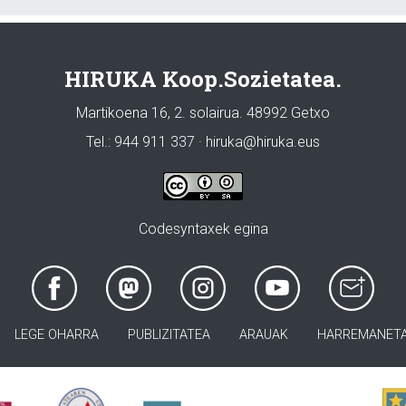
HIRUKA Koop.Sozietatea.
Martikoena 16, 2. solairua. 48992 Getxo
Tel.: 944 911 337 · hiruka@hiruka.eus
Codesyntaxek egina
LEGE OHARRA
PUBLIZITATEA
ARAUAK
HARREMANET