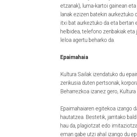
etzanak), luma-kartoi gainean eta 
lanak ezizen batekin aurkeztuko d
itxi bat aurkeztuko da eta bertan 
helbidea, telefono zenbakiak eta 
leloa agertu beharko da.
Epaimahaia
Kultura Sailak izendatuko du epaim
zerikusia duten pertsonak, korpor
Beharrezkoa izanez gero, Kultura 
Epaimahaiaren egitekoa izango da,
hautatzea. Bestetik, jarritako bal
hau da, plagiotzat edo imitaziotza
eman gabe utzi ahal izango du epa