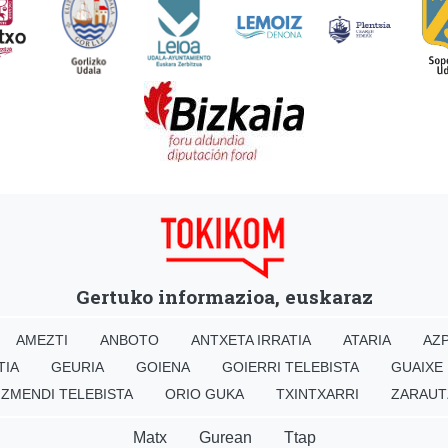
Gertuko informazioa, euskaraz
AMEZTI
ANBOTO
ANTXETA IRRATIA
ATARIA
AZP
TIA
GEURIA
GOIENA
GOIERRI TELEBISTA
GUAIXE
IZMENDI TELEBISTA
ORIO GUKA
TXINTXARRI
ZARAUT
Matx
Gurean
Ttap