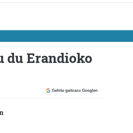
tu du Erandioko
Gehitu gaitzazu Googlen
en