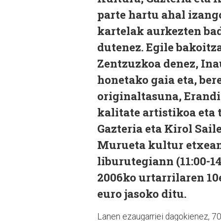
parte hartu ahal izang
kartelak aurkezten ba
dutenez. Egile bakoitz
Zentzuzkoa denez, Inau
honetako gaia eta, ber
originaltasuna, Erandi
kalitate artistikoa et
Gazteria eta Kirol Sail
Murueta kultur etxean 
liburutegiann (11:00-14
2006ko urtarrilaren 10
euro jasoko ditu.
Lanen ezaugarriei dagokienez, 70 