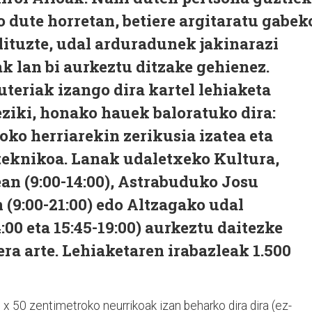
o dute horretan, betiere argitaratu gabek
dituzte, udal arduradunek jakinarazi
ak lan bi aurkeztu ditzake gehienez.
teriak izango dira kartel lehiaketa
eziki, honako hauek baloratuko dira:
oko herriarekin zerikusia izatea eta
a teknikoa. Lanak udaletxeko Kultura,
ean (9:00-14:00), Astrabuduko Josu
(9:00-21:00) edo Altzagako udal
:00 eta 15:45-19:00) aurkeztu daitezke
era arte. Lehiaketaren irabazleak 1.500
x 50 zentimetroko neurrikoak izan beharko dira dira (ez-