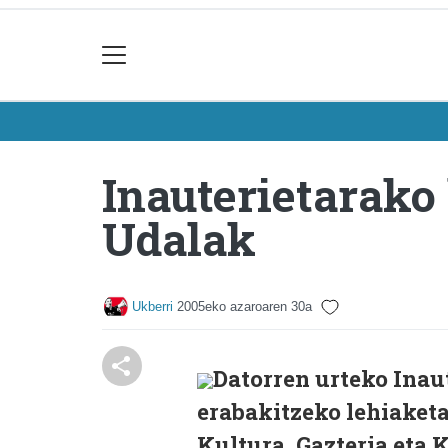
Inauterietarako
Udalak
Ukberri
2005eko azaroaren 30a
Datorren urteko Inau
erabakitzeko lehiaket
Kultura, Gazteria eta 