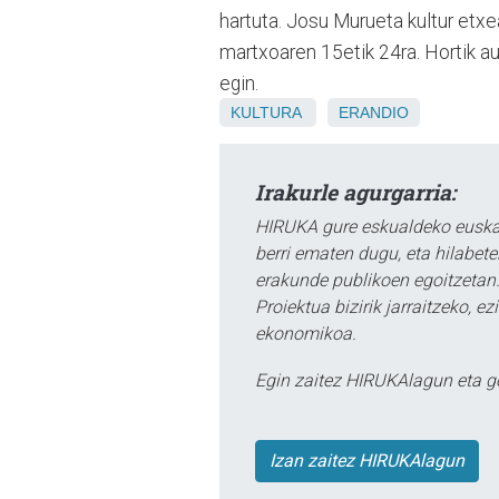
hartuta. Josu Murueta kultur etxea
martxoaren 15etik 24ra. Hortik aur
egin.
KULTURA
ERANDIO
Irakurle agurgarria:
HIRUKA gure eskualdeko euskar
berri ematen dugu, eta hilabet
erakunde publikoen egoitzetan.
Proiektua bizirik jarraitzeko, 
ekonomikoa.
Egin zaitez HIRUKAlagun eta g
Izan zaitez HIRUKAlagun