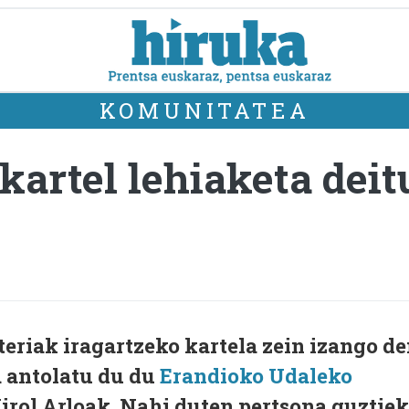
KOMUNITATEA
 kartel lehiaketa dei
teriak iragartzeko kartela zein izango d
a antolatu du du
Erandioko Udaleko
Kirol Arloak. Nahi duten pertsona guztiek