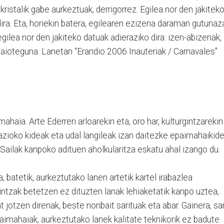
kristalik gabe aurkeztuak, derrigorrez. Egilea nor den jakiteko
ira. Eta, horiekin batera, egilearen ezizena daraman gutunaz
egilea nor den jakiteko datuak adieraziko dira: izen-abizenak,
jaioteguna. Lanetan “Erandio 2006 Inauteriak / Carnavales"
ahaia. Arte Ederren arloarekin eta, oro har, kulturgintzarekin
azioko kideak eta udal langileak izan daitezke epaimahaikide
Sailak kanpoko adituen aholkularitza eskatu ahal izango du.
 batetik, aurkeztutako lanen artetik kartel irabazlea
dintzak betetzen ez dituzten lanak lehiaketatik kanpo uztea,
t jotzen direnak, beste nonbait sarituak eta abar. Gainera, sa
imahaiak, aurkeztutako lanek kalitate teknikorik ez badute.