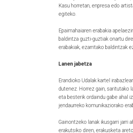
Kasu horretan, enpresa edo artista
egiteko.
Epaimahaiaren erabakia apelaezi
baldintza guzti-guztiak onartu dir
erabakiak, ezarritako baldintzak e
Lanen jabetza
Erandioko Udalak kartel irabazlea
dutenez. Horrez gain, saritutako 
eta besterik ordaindu gabe ahal iz
jendaurreko komunikaziorako erabi
Gainontzeko lanak ikusgarri jarri 
erakutsiko diren, erakusketa aret