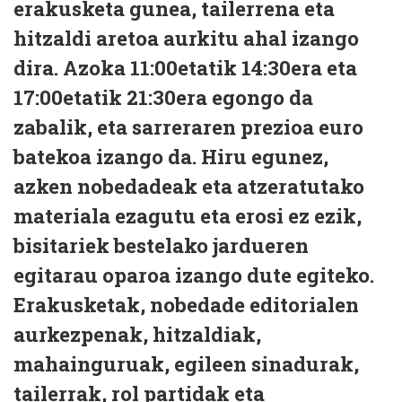
erakusketa gunea, tailerrena eta
hitzaldi aretoa aurkitu ahal izango
dira. Azoka 11:00etatik 14:30era eta
17:00etatik 21:30era egongo da
zabalik, eta sarreraren prezioa euro
batekoa izango da. Hiru egunez,
azken nobedadeak eta atzeratutako
materiala ezagutu eta erosi ez ezik,
bisitariek bestelako jardueren
egitarau oparoa izango dute egiteko.
Erakusketak, nobedade editorialen
aurkezpenak, hitzaldiak,
mahainguruak, egileen sinadurak,
tailerrak, rol partidak eta