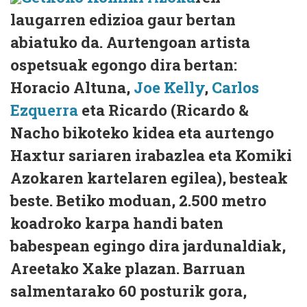
laugarren edizioa gaur bertan
abiatuko da. Aurtengoan artista
ospetsuak egongo dira bertan:
Horacio Altuna,
Joe Kelly
,
Carlos
Ezquerra
eta Ricardo (Ricardo &
Nacho bikoteko kidea eta aurtengo
Haxtur sariaren irabazlea eta Komiki
Azokaren kartelaren egilea), besteak
beste. Betiko moduan, 2.500 metro
koadroko karpa handi baten
babespean egingo dira jardunaldiak,
Areetako Xake plazan. Barruan
salmentarako 60 posturik gora,