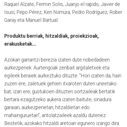
Raquel Alzate, Fermin Solis, Juanjo el rapido, Javier de
Isusi, Pepo Pérez, Ken Niimura, Pedro Rodríguez, Rober
Garay eta Manuel Bartual.
Produktu berriak, hitzaldiak, proiekzioak,
erakusketak...
Azokan garrantzi berezia izaten dute nobedadeen
aurkezpenek. Aurtengoak zenbait argitaletxek eta
egileek beraiek aurkeztuko dituzte. "Hori izaten da, hain
zuzen ere, zaletuek gehien itxaroten duten uneetako
bat; izan ere, gustukoen dituzten sortzaileak bertatik
bertara ezagutzeko aukera izaten baitute, sinadura
garaian, aurkezpenetan, hitzaldietan edo
mahainguruetan", antolatzaileek azaldu dutenez.
Bestetik, azokako hitzaldi aretoan egunero izango dira