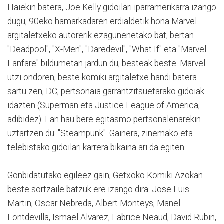
Haiekin batera, Joe Kelly gidoilari iparramerikarra izango
dugu, 90eko hamarkadaren erdialdetik hona Marvel
argitaletxeko autorerik ezagunenetako bat; bertan
"Deadpool", "X-Men", "Daredevil", "What If" eta "Marvel
Fanfare" bildumetan jardun du, besteak beste. Marvel
utzi ondoren, beste komiki argitaletxe handi batera
sartu zen, DC, pertsonaia garrantzitsuetarako gidoiak
idazten (Superman eta Justice League of America,
adibidez). Lan hau bere egitasmo pertsonalenarekin
uztartzen du: "Steampunk". Gainera, zinemako eta
telebistako gidoilari karrera bikaina ari da egiten.
Gonbidatutako egileez gain, Getxoko Komiki Azokan
beste sortzaile batzuk ere izango dira: Jose Luis
Martin, Oscar Nebreda, Albert Monteys, Manel
Fontdevilla, Ismael Alvarez, Fabrice Neaud, David Rubin,