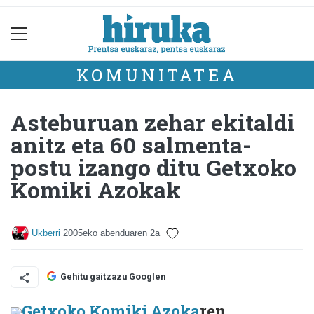
KOMUNITATEA
Asteburuan zehar ekitaldi
anitz eta 60 salmenta-
postu izango ditu Getxoko
Komiki Azokak
Ukberri
2005eko abenduaren 2a
Gehitu gaitzazu Googlen
Getxoko Komiki Azoka
ren