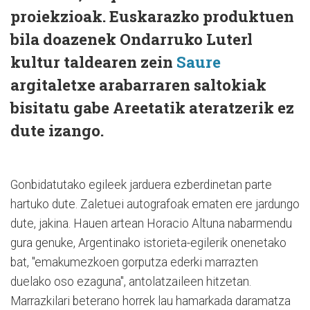
proiekzioak. Euskarazko produktuen
bila doazenek Ondarruko Luterl
kultur taldearen zein
Saure
argitaletxe arabarraren saltokiak
bisitatu gabe Areetatik ateratzerik ez
dute izango.
Gonbidatutako egileek jarduera ezberdinetan parte
hartuko dute. Zaletuei autografoak ematen ere jardungo
dute, jakina. Hauen artean Horacio Altuna nabarmendu
gura genuke, Argentinako istorieta-egilerik onenetako
bat, "emakumezkoen gorputza ederki marrazten
duelako oso ezaguna", antolatzaileen hitzetan.
Marrazkilari beterano horrek lau hamarkada daramatza