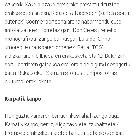
Azkenik, Xake plazako aretorako prestatu dituzten
erakusketen artean, Ricardo & Nachoren (kartela sortu
dutenak) Goomer pertsonaiarena nabarmendu dute
antolatzaileek. Horretaz gain, Don Celes izeneko
monografikoa izango da ikusgai, Luis del Olmo
umoregile grafikoaren omenez. Baita "TOS"
aldizkariaren ibilbidearen erakusketa eta "El Balanzin"
sortu berriaren gainekoa ere, orain dela gutxi desagertu
baita. Bukatzeko, "Samurais, otros tiempos, otras
culturas" erakusketa.
Karpatik kanpo
Hori guztia karparen barruan ikusi ahal izango dugu.
Karpatik kanpo, berriz, Algortako eta Itzubaltzeta /
Eromoko erakusketa-aretoetan eta Getxoko zenbait