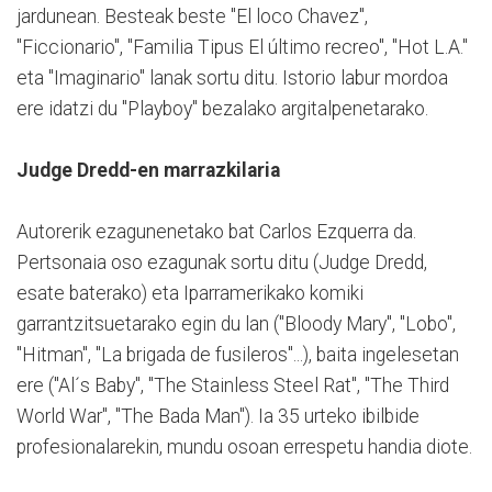
jardunean. Besteak beste "El loco Chavez",
"Ficcionario", "Familia Tipus El último recreo", "Hot L.A."
eta "Imaginario" lanak sortu ditu. Istorio labur mordoa
ere idatzi du "Playboy" bezalako argitalpenetarako.
Judge Dredd-en marrazkilaria
Autorerik ezagunenetako bat Carlos Ezquerra da.
Pertsonaia oso ezagunak sortu ditu (Judge Dredd,
esate baterako) eta Iparramerikako komiki
garrantzitsuetarako egin du lan ("Bloody Mary", "Lobo",
"Hitman", "La brigada de fusileros"...), baita ingelesetan
ere ("Al´s Baby", "The Stainless Steel Rat", "The Third
World War", "The Bada Man"). Ia 35 urteko ibilbide
profesionalarekin, mundu osoan errespetu handia diote.