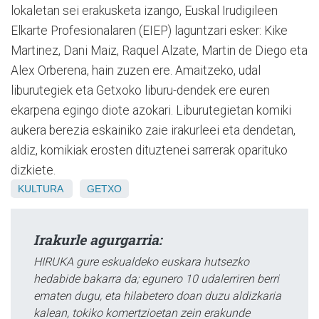
lokaletan sei erakusketa izango, Euskal Irudigileen
Elkarte Profesionalaren (EIEP) laguntzari esker: Kike
Martinez, Dani Maiz, Raquel Alzate, Martin de Diego eta
Alex Orberena, hain zuzen ere. Amaitzeko, udal
liburutegiek eta Getxoko liburu-dendek ere euren
ekarpena egingo diote azokari. Liburutegietan komiki
aukera berezia eskainiko zaie irakurleei eta dendetan,
aldiz, komikiak erosten dituztenei sarrerak oparituko
dizkiete.
KULTURA
GETXO
Irakurle agurgarria:
HIRUKA gure eskualdeko euskara hutsezko
hedabide bakarra da; egunero 10 udalerriren berri
ematen dugu, eta hilabetero doan duzu aldizkaria
kalean, tokiko komertzioetan zein erakunde