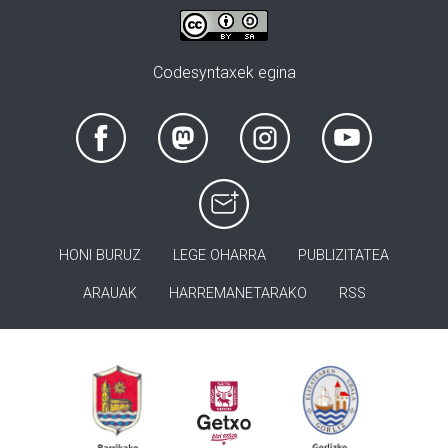
Codesyntaxek egina
HONI BURUZ
LEGE OHARRA
PUBLIZITATEA
ARAUAK
HARREMANETARAKO
RSS