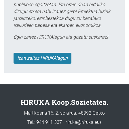
publikoen egoitzetan. Eta orain doan bidaliko
dizugu etxera nahi izanez gero! Proiektua bizirik
jarraitzeko, ezinbestekoa dugu zu bezalako
irakurleen babesa eta ekarpen ekonomikoa.
Egin zaitez HIRUKAlagun eta gozatu euskaraz!
Izan zaitez HIRUKAlagun
HIRUKA Koop.Sozietatea.
Martikoena 16, 2. solairua. 48992 Getxo
Tel.: 944 911 337 · hiruka@hiruka.eus