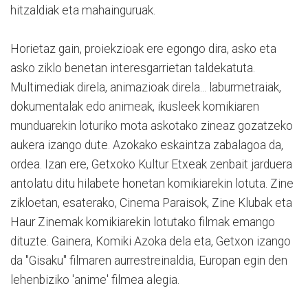
hitzaldiak eta mahainguruak.
Horietaz gain, proiekzioak ere egongo dira, asko eta
asko ziklo benetan interesgarrietan taldekatuta.
Multimediak direla, animazioak direla... laburmetraiak,
dokumentalak edo animeak, ikusleek komikiaren
munduarekin loturiko mota askotako zineaz gozatzeko
aukera izango dute. Azokako eskaintza zabalagoa da,
ordea. Izan ere, Getxoko Kultur Etxeak zenbait jarduera
antolatu ditu hilabete honetan komikiarekin lotuta. Zine
zikloetan, esaterako, Cinema Paraisok, Zine Klubak eta
Haur Zinemak komikiarekin lotutako filmak emango
dituzte. Gainera, Komiki Azoka dela eta, Getxon izango
da "Gisaku" filmaren aurrestreinaldia, Europan egin den
lehenbiziko 'anime' filmea alegia.