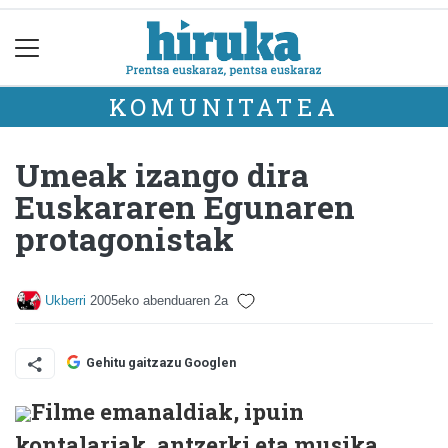
KOMUNITATEA
Umeak izango dira
Euskararen Egunaren
protagonistak
Ukberri
2005eko abenduaren 2a
Gehitu gaitzazu Googlen
Filme emanaldiak, ipuin
kontalariak, antzerki eta musika