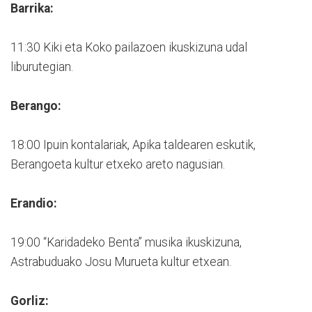
Barrika:
11:30 Kiki eta Koko pailazoen ikuskizuna udal
liburutegian.
Berango:
18:00 Ipuin kontalariak, Apika taldearen eskutik,
Berangoeta kultur etxeko areto nagusian.
Erandio:
19:00 “Karidadeko Benta” musika ikuskizuna,
Astrabuduako Josu Murueta kultur etxean.
Gorliz: