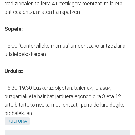
tradizionalen tailerra 4 urtetik gorakoentzat: mila eta
bat edalontzi, ahatea harrapatzen...
Sopela:
18:00 "Cantervilleko mamua" umeentzako antzezlana
udaletxeko karpan.
Urduliz:
16:30-19:30 Euskaraz olgetan: tailerrak, jolasak,
puzgarriak eta hainbat jarduera egongo dira 3 eta 12
urte bitarteko neska-mutilentzat, Iparralde kiroldegiko
probalekuan.
KULTURA