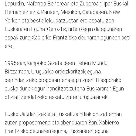
Lapurdin, Nafarroa Beherean eta Zuberoan. Ipar Euskal
Herrian ez ezik, Parisen, Mexikon, Caracasen, New
Yorken eta beste leku batzuetan ere ospatu zen
Euskararen Eguna. Geroztik, urtero egin da egunaren
ospakizuna Xabierko Frantzisko deunaren egunean beti
ere.
1995ean, kanpoko Gizataldeen Lehen Mundu
Biltzarrean, Uruguaiko ordezkaritzak eguna
berrindartzeko proposamena egin zuen. Diasporako
euskaldunek egun handitzat zutena Euskararen Egun
ofizial izendatzeko eskatu zuten uruguaiarrek.
Eusko Jaurlaritzak eta Euskaltzaindiak ontzat eman
zuten proposamena eta abenduaren 3an, Xabierko
Frantzisko deunaren eguna, Euskararen eguna