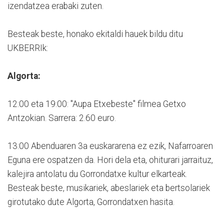
izendatzea erabaki zuten.
Besteak beste, honako ekitaldi hauek bildu ditu
UKBERRIk:
Algorta:
12:00 eta 19:00: "Aupa Etxebeste" filmea Getxo
Antzokian. Sarrera: 2.60 euro.
13:00 Abenduaren 3a euskararena ez ezik, Nafarroaren
Eguna ere ospatzen da. Hori dela eta, ohiturari jarraituz,
kalejira antolatu du Gorrondatxe kultur elkarteak.
Besteak beste, musikariek, abeslariek eta bertsolariek
girotutako dute Algorta, Gorrondatxen hasita.