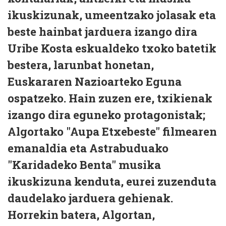
ikuskizunak, umeentzako jolasak eta
beste hainbat jarduera izango dira
Uribe Kosta eskualdeko txoko batetik
bestera, larunbat honetan,
Euskararen Nazioarteko Eguna
ospatzeko. Hain zuzen ere, txikienak
izango dira eguneko protagonistak;
Algortako "Aupa Etxebeste" filmearen
emanaldia eta Astrabuduako
"Karidadeko Benta" musika
ikuskizuna kenduta, eurei zuzenduta
daudelako jarduera gehienak.
Horrekin batera, Algortan,