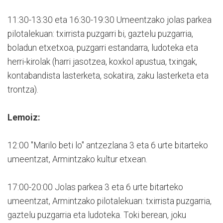
11:30-13:30 eta 16:30-19:30 Umeentzako jolas parkea
pilotalekuan: txirrista puzgarri bi, gaztelu puzgarria,
boladun etxetxoa, puzgarri estandarra, ludoteka eta
herri-kirolak (harri jasotzea, koxkol apustua, txingak,
kontabandista lasterketa, sokatira, zaku lasterketa eta
trontza).
Lemoiz:
12:00 "Marilo beti lo" antzezlana 3 eta 6 urte bitarteko
umeentzat, Armintzako kultur etxean.
17:00-20:00 Jolas parkea 3 eta 6 urte bitarteko
umeentzat, Armintzako pilotalekuan: txirrista puzgarria,
gaztelu puzgarria eta ludoteka. Toki berean, joku