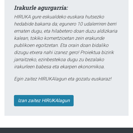
Irakurle agurgarria:
HIRUKA gure eskualdeko euskara hutsezko
hedabide bakarra da; egunero 10 udalerriren berri
ematen dugu, eta hilabetero doan duzu aldizkaria
kalean, tokiko komertzioetan zein erakunde
publikoen egoitzetan. Eta orain doan bidaliko
dizugu etxera nahi izanez gero! Proiektua bizirik
jarraitzeko, ezinbestekoa dugu zu bezalako
irakurleen babesa eta ekarpen ekonomikoa.
Egin zaitez HIRUKAlagun eta gozatu euskaraz!
Izan zaitez HIRUKAlagun