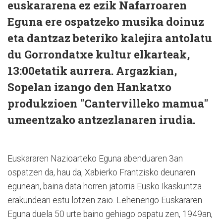
euskararena ez ezik Nafarroaren
Eguna ere ospatzeko musika doinuz
eta dantzaz beteriko kalejira antolatu
du Gorrondatxe kultur elkarteak,
13:00etatik aurrera. Argazkian,
Sopelan izango den Hankatxo
produkzioen "Cantervilleko mamua"
umeentzako antzezlanaren irudia.
Euskararen Nazioarteko Eguna abenduaren 3an
ospatzen da, hau da, Xabierko Frantzisko deunaren
egunean, baina data horren jatorria Eusko Ikaskuntza
erakundeari estu lotzen zaio. Lehenengo Euskararen
Eguna duela 50 urte baino gehiago ospatu zen, 1949an,