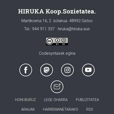
HIRUKA Koop.Sozietatea.
Martikoena 16, 2. solairua. 48992 Getxo
Tel.: 944 911 337 · hiruka@hiruka.eus
Codesyntaxek egina
HONI BURUZ
LEGE OHARRA
PUBLIZITATEA
ARAUAK
HARREMANETARAKO
RSS