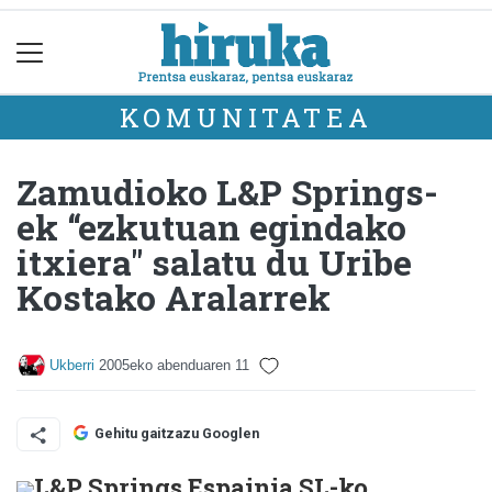
KOMUNITATEA
Zamudioko L&P Springs-
ek “ezkutuan egindako
itxiera" salatu du Uribe
Kostako Aralarrek
Ukberri
2005eko abenduaren 11
Gehitu gaitzazu Googlen
L&P Springs Espainia SL-ko