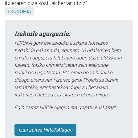
itxieraren giza kostuak bertan utziz".
EKONOMIA
Irakurle agurgarria:
HIRUKA gure eskualdeko euskara hutsezko
hedabide bakarra da; egunero 10 udalerriren berri
ematen dugu, eta hilabetero doan duzu aldizkaria
kalean, tokiko komertzioetan zein erakunde
publikoen egoitzetan. Eta orain doan bidaliko
dizugu etxera nahi izanez gero! Proiektua bizirik
jarraitzeko, ezinbestekoa dugu zu bezalako
irakurleen babesa eta ekarpen ekonomikoa.
Egin zaitez HIRUKAlagun eta gozatu euskaraz!
Izan zaitez HIRUKAlagun