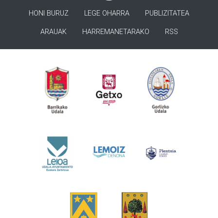
HONI BURUZ
LEGE OHARRA
PUBLIZITATEA
ARAUAK
HARREMANETARAKO
RSS