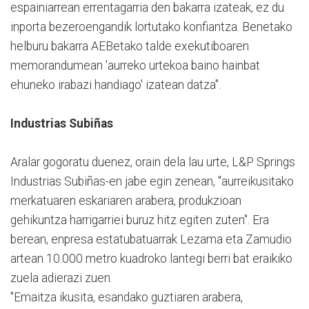
espainiarrean errentagarria den bakarra izateak, ez du
inporta bezeroengandik lortutako konfiantza. Benetako
helburu bakarra AEBetako talde exekutiboaren
memorandumean 'aurreko urtekoa baino hainbat
ehuneko irabazi handiago' izatean datza".
Industrias Subiñas
Aralar gogoratu duenez, orain dela lau urte, L&P Springs
Industrias Subiñas-en jabe egin zenean, "aurreikusitako
merkatuaren eskariaren arabera, produkzioan
gehikuntza harrigarriei buruz hitz egiten zuten". Era
berean, enpresa estatubatuarrak Lezama eta Zamudio
artean 10.000 metro kuadroko lantegi berri bat eraikiko
zuela adierazi zuen.
"Emaitza ikusita, esandako guztiaren arabera,