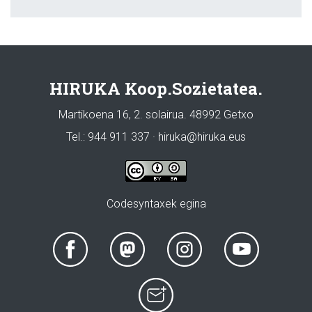
HIRUKA Koop.Sozietatea.
Martikoena 16, 2. solairua. 48992 Getxo
Tel.: 944 911 337 · hiruka@hiruka.eus
Codesyntaxek egina