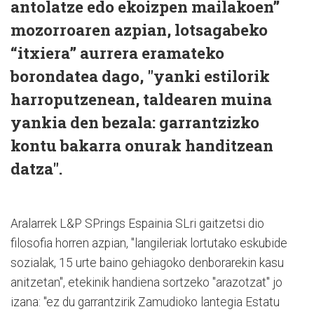
antolatze edo ekoizpen mailakoen”
mozorroaren azpian, lotsagabeko
“itxiera” aurrera eramateko
borondatea dago, "yanki estilorik
harroputzenean, taldearen muina
yankia den bezala: garrantzizko
kontu bakarra onurak handitzean
datza".
Aralarrek L&P SPrings Espainia SLri gaitzetsi dio
filosofia horren azpian, "langileriak lortutako eskubide
sozialak, 15 urte baino gehiagoko denborarekin kasu
anitzetan", etekinik handiena sortzeko "arazotzat" jo
izana: "ez du garrantzirik Zamudioko lantegia Estatu