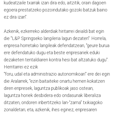
kudeatzaile txarrak izan dira edo, aitzitik, orain dagoen
egoera prestatzeko pozoindutako gozoki batzuk baino
ez dira izan".
Azkenik, ezkerreko alderdiak hiritarrei deialdi bat egin
die "L&P Springseko langileria lagun dezaten". Horrela,
enpresa horretako langileak defendatzean, "geure burua
ere defendatuko dugu eta beste enpresariek eduki
dezaketen tentaldiaren kontra hesi bat altzatuko dugu".
Herritarrei ez ezik
"foru, udal eta administrazio autonomikoari" ere dei egin
die Aralarrek, "ezin baitaiteke onartu hemen kokatzen
diren enpresek, laguntza publikoak jaso ostean,
laguntza horiek desbidera edo ondasunak liberaliza
ditzaten, ondoren inbertitzeko lan-“zama” txikiagoko
zonaldetan; eta, azkenik, ihes eginez, enpresaren