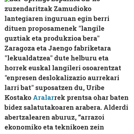
zuzendaritzak Zamudioko
lantegiaren inguruan egin berri
dituen proposamenek "langile
guztiak eta produkzioa bera"
Zaragoza eta Jaengo fabriketara
"lekualdatzea" dute helburu eta
horrek euskal langileri osoarentzat
"enpresen deslokalizazio aurrekari
larri bat" suposatzen du, Uribe
Kostako
Aralar
rek prentsa ohar baten
bidez salatutakoaren arabera. Alderdi
abertzalearen aburuz, “arrazoi
ekonomiko eta teknikoen zein