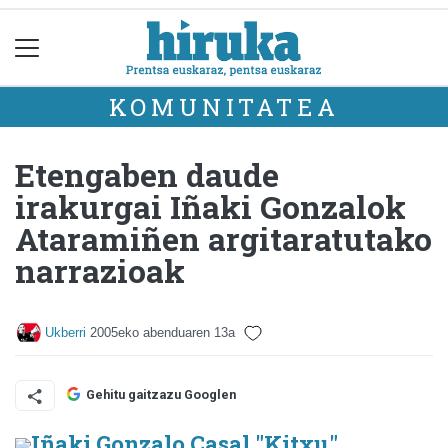
KOMUNITATEA
Etengaben daude
irakurgai Iñaki Gonzalok
Ataramiñen argitaratutako
narrazioak
Ukberri
2005eko abenduaren 13a
Gehitu gaitzazu Googlen
Iñaki Gonzalo Casal "Kitxu"