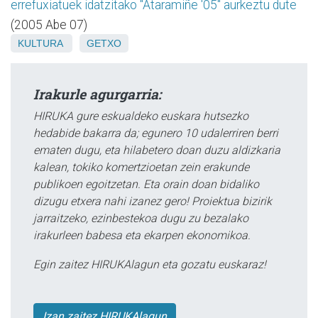
errefuxiatuek idatzitako "Ataramiñe '05" aurkeztu dute
(2005 Abe 07)
KULTURA
GETXO
Irakurle agurgarria:
HIRUKA gure eskualdeko euskara hutsezko
hedabide bakarra da; egunero 10 udalerriren berri
ematen dugu, eta hilabetero doan duzu aldizkaria
kalean, tokiko komertzioetan zein erakunde
publikoen egoitzetan. Eta orain doan bidaliko
dizugu etxera nahi izanez gero! Proiektua bizirik
jarraitzeko, ezinbestekoa dugu zu bezalako
irakurleen babesa eta ekarpen ekonomikoa.
Egin zaitez HIRUKAlagun eta gozatu euskaraz!
Izan zaitez HIRUKAlagun