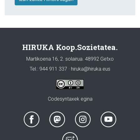
HIRUKA Koop.Sozietatea.
Martikoena 16, 2. solairua. 48992 Getxo
Tel.: 944 911 337 · hiruka@hiruka.eus
Codesyntaxek egina