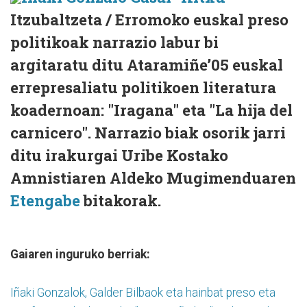
Itzubaltzeta / Erromoko euskal preso
politikoak narrazio labur bi
argitaratu ditu Ataramiñe’05 euskal
errepresaliatu politikoen literatura
koadernoan: "Iragana" eta "La hija del
carnicero". Narrazio biak osorik jarri
ditu irakurgai Uribe Kostako
Amnistiaren Aldeko Mugimenduaren
Etengabe
bitakorak.
Gaiaren inguruko berriak:
Iñaki Gonzalok, Galder Bilbaok eta hainbat preso eta