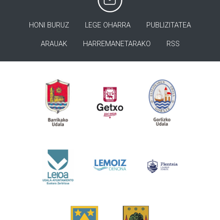
HONI BURUZ
LEGE OHARRA
PUBLIZITATEA
ARAUAK
HARREMANETARAKO
RSS