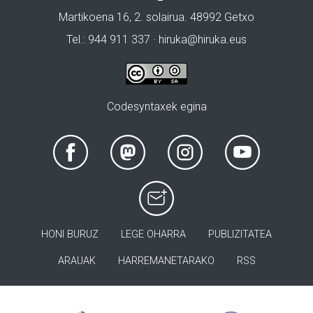
Martikoena 16, 2. solairua. 48992 Getxo
Tel.: 944 911 337 · hiruka@hiruka.eus
Codesyntaxek egina
HONI BURUZ
LEGE OHARRA
PUBLIZITATEA
ARAUAK
HARREMANETARAKO
RSS