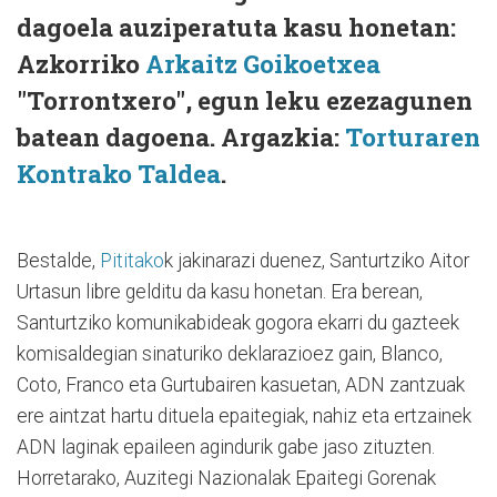
dagoela auziperatuta kasu honetan:
Azkorriko
Arkaitz Goikoetxea
"Torrontxero", egun leku ezezagunen
batean dagoena. Argazkia:
Torturaren
Kontrako Taldea
.
Bestalde,
Pititako
k jakinarazi duenez, Santurtziko Aitor
Urtasun libre gelditu da kasu honetan. Era berean,
Santurtziko komunikabideak gogora ekarri du gazteek
komisaldegian sinaturiko deklarazioez gain, Blanco,
Coto, Franco eta Gurtubairen kasuetan, ADN zantzuak
ere aintzat hartu dituela epaitegiak, nahiz eta ertzainek
ADN laginak epaileen agindurik gabe jaso zituzten.
Horretarako, Auzitegi Nazionalak Epaitegi Gorenak