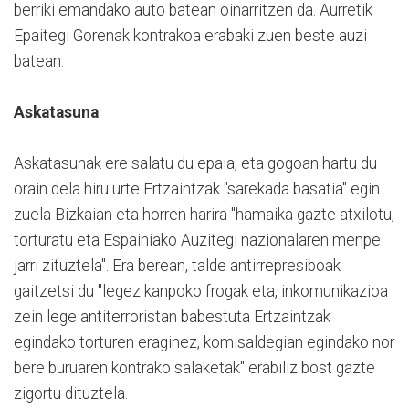
berriki emandako auto batean oinarritzen da. Aurretik
Epaitegi Gorenak kontrakoa erabaki zuen beste auzi
batean.
Askatasuna
Askatasunak ere salatu du epaia, eta gogoan hartu du
orain dela hiru urte Ertzaintzak "sarekada basatia" egin
zuela Bizkaian eta horren harira "hamaika gazte atxilotu,
torturatu eta Espainiako Auzitegi nazionalaren menpe
jarri zituztela". Era berean, talde antirrepresiboak
gaitzetsi du "legez kanpoko frogak eta, inkomunikazioa
zein lege antiterroristan babestuta Ertzaintzak
egindako torturen eraginez, komisaldegian egindako nor
bere buruaren kontrako salaketak" erabiliz bost gazte
zigortu dituztela.