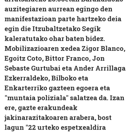
auzitegiaren aurrean egingo den
manifestazioan parte hartzeko deia
egin die Itzubaltzetako Segik
kaleratutako ohar baten bidez.
Mobilizazioaren xedea Zigor Blanco,
Egoitz Coto, Bittor Franco, Jon
Sebaste Gurtubai eta Ander Arrillaga
Ezkerraldeko, Bilboko eta
Enkarterriko gazteen egoera eta
"muntaia poliziala" salatzea da. Izan
ere, gazte erakundeak
jakinarazitakoaren arabera, bost
lagun "22 urteko espetxealdira