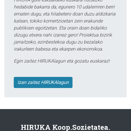
hedabide bakarra da; egunero 10 udalerriren berri
ematen dugu, eta hilabetero doan duzu aldizkaria
kalean, tokiko komertzioetan zein erakunde
publikoen egoitzetan. Eta orain doan bidaliko
dizugu etxera nahi izanez gero! Proiektua bizirik
jarraitzeko, ezinbestekoa dugu zu bezalako
irakurleen babesa eta ekarpen ekonomikoa.
Egin zaitez HIRUKAlagun eta gozatu euskaraz!
Izan zaitez HIRUKAlagun
HIRUKA Koop.Sozietatea.