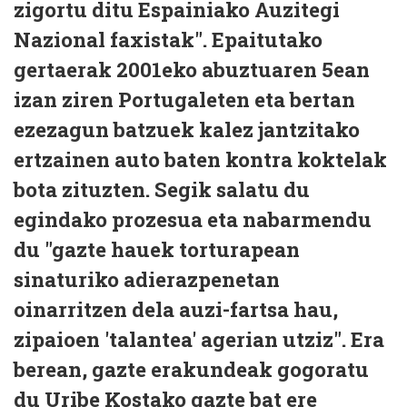
zigortu ditu Espainiako Auzitegi
Nazional faxistak". Epaitutako
gertaerak 2001eko abuztuaren 5ean
izan ziren Portugaleten eta bertan
ezezagun batzuek kalez jantzitako
ertzainen auto baten kontra koktelak
bota zituzten. Segik salatu du
egindako prozesua eta nabarmendu
du "gazte hauek torturapean
sinaturiko adierazpenetan
oinarritzen dela auzi-fartsa hau,
zipaioen 'talantea' agerian utziz". Era
berean, gazte erakundeak gogoratu
du Uribe Kostako gazte bat ere