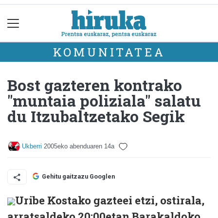
KOMUNITATEA
Bost gazteren kontrako
"muntaia poliziala" salatu
du Itzubaltzetako Segik
Ukberri
2005eko abenduaren 14a
Gehitu gaitzazu Googlen
Uribe Kostako gazteei etzi, ostirala,
arratsaldeko 20:00etan Barakaldoko