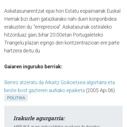
Askatasunarentzat epai hori Estatu espainiarrak Euskal
Herriak bizi duen gatazkarako nahi duen konponbidea
erakusten du: "errepresioa". Askatasunak ostiraleko
hitzorduaz gain, bihar 20:00etan Portugaleteko
Triangelu plazan egingo den kontzentrazioan ere parte
hartzera deitu du.
Gaiaren inguruko berriak:
Berriro atzeratu da Arkaitz Goikoetxea algortarra eta
beste bost gazteren aurkako epaiketa
(2005 Api 06)
POLITIKA
Irakurle agurgarria:
HIRUKA gure eskualdeko euskara hutsezko