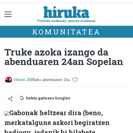
KOMUNITATEA
Truke azoka izango da
abenduaren 24an Sopelan
Ukberri
2005eko abenduaren 15a
Gehitu gaitzazu Googlen
Gabonak heltzear dira (beno,
merkatalgune askori begiratzen
badiogu, jadanik bi hilabete