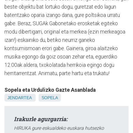
beste objektu bat lortuko dogu, guretzat edo lagun
batentzako oparia izango dana, gure poltsikoa urratu
gabe. Beraz, SUGAk Gabonetako erosketak egiteko
modu dibertigarri, original eta merkea (ezin merkeagoa
izan!) eskainiko du, betiko neurriz ganeko
kontsumismoan erori gabe. Gainera, giroa alaitzeko
musika egongo da goiz osoan zehar eta, eguerdiko
12:00ak aldera, txokolatada herrikoia egingo dogu
herritarrentzat. Animatu, parte hartu eta trukatu!
Sopela eta Urdulizko Gazte Asanblada
JENDARTEA
SOPELA
Irakurle agurgarria:
HIRUKA gure eskualdeko euskara hutsezko