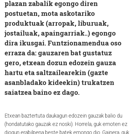
plazan zabalik egongo diren
postuetan, mota askotariko
produktuak (arropak, liburuak,
jostailuak, apaingarriak..) egongo
dira ikusgai. Funtzionamendua oso
erraza da: gauzaren bat gustatuz
gero, etxean dozun edozein gauza
hartu eta saltzailearekin (gazte
asanbladako kideekin) trukatzen
saiatzea baino ez dago.
Etxean baztertuta daukagun edozein gauzak balio du
(hondatutako gauzak ez noski). Horrela, guk emoten ez
diogun erabilpena beste batek emongo dio. Gainera, guk