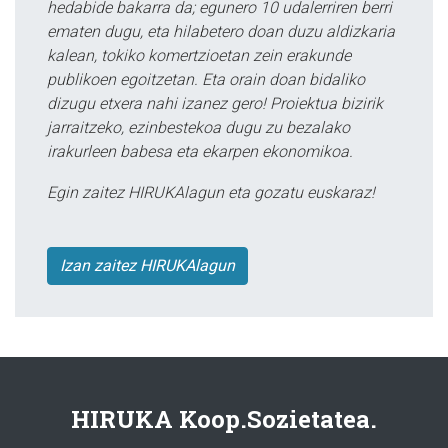
hedabide bakarra da; egunero 10 udalerriren berri
ematen dugu, eta hilabetero doan duzu aldizkaria
kalean, tokiko komertzioetan zein erakunde
publikoen egoitzetan. Eta orain doan bidaliko
dizugu etxera nahi izanez gero! Proiektua bizirik
jarraitzeko, ezinbestekoa dugu zu bezalako
irakurleen babesa eta ekarpen ekonomikoa.
Egin zaitez HIRUKAlagun eta gozatu euskaraz!
Izan zaitez HIRUKAlagun
HIRUKA Koop.Sozietatea.