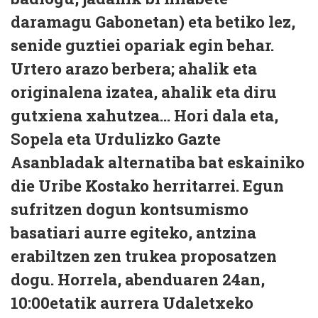
daramagu Gabonetan) eta betiko lez,
senide guztiei opariak egin behar.
Urtero arazo berbera; ahalik eta
originalena izatea, ahalik eta diru
gutxiena xahutzea... Hori dala eta,
Sopela eta Urdulizko Gazte
Asanbladak alternatiba bat eskainiko
die Uribe Kostako herritarrei. Egun
sufritzen dogun kontsumismo
basatiari aurre egiteko, antzina
erabiltzen zen trukea proposatzen
dogu. Horrela, abenduaren 24an,
10:00etatik aurrera Udaletxeko