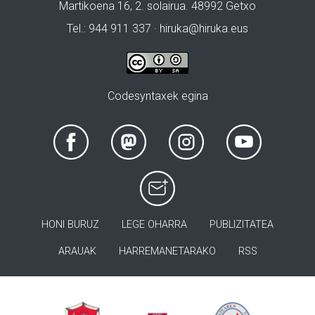
Martikoena 16, 2. solairua. 48992 Getxo
Tel.: 944 911 337 · hiruka@hiruka.eus
Codesyntaxek egina
HONI BURUZ
LEGE OHARRA
PUBLIZITATEA
ARAUAK
HARREMANETARAKO
RSS