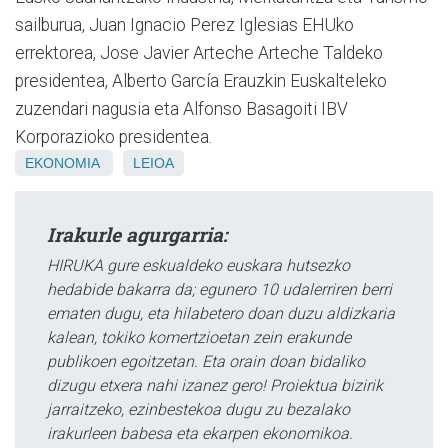
sailburua, Juan Ignacio Perez Iglesias EHUko
errektorea, Jose Javier Arteche Arteche Taldeko
presidentea, Alberto García Erauzkin Euskalteleko
zuzendari nagusia eta Alfonso Basagoiti IBV
Korporazioko presidentea.
EKONOMIA
LEIOA
Irakurle agurgarria:
HIRUKA gure eskualdeko euskara hutsezko
hedabide bakarra da; egunero 10 udalerriren berri
ematen dugu, eta hilabetero doan duzu aldizkaria
kalean, tokiko komertzioetan zein erakunde
publikoen egoitzetan. Eta orain doan bidaliko
dizugu etxera nahi izanez gero! Proiektua bizirik
jarraitzeko, ezinbestekoa dugu zu bezalako
irakurleen babesa eta ekarpen ekonomikoa.