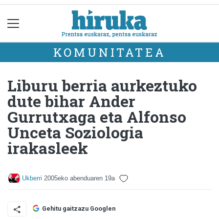
KOMUNITATEA
Liburu berria aurkeztuko
dute bihar Ander
Gurrutxaga eta Alfonso
Unceta Soziologia
irakasleek
Ukberri
2005eko abenduaren 19a
Gehitu gaitzazu Googlen