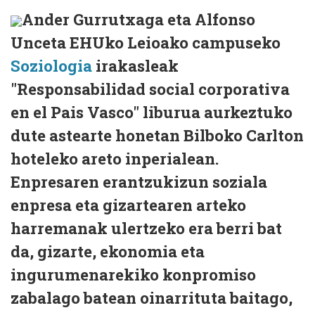
Ander Gurrutxaga eta Alfonso
Unceta EHUko Leioako campuseko
Soziologia
irakasleak
"Responsabilidad social corporativa
en el Pais Vasco" liburua aurkeztuko
dute astearte honetan Bilboko Carlton
hoteleko areto inperialean.
Enpresaren erantzukizun soziala
enpresa eta gizartearen arteko
harremanak ulertzeko era berri bat
da, gizarte, ekonomia eta
ingurumenarekiko konpromiso
zabalago batean oinarrituta baitago,