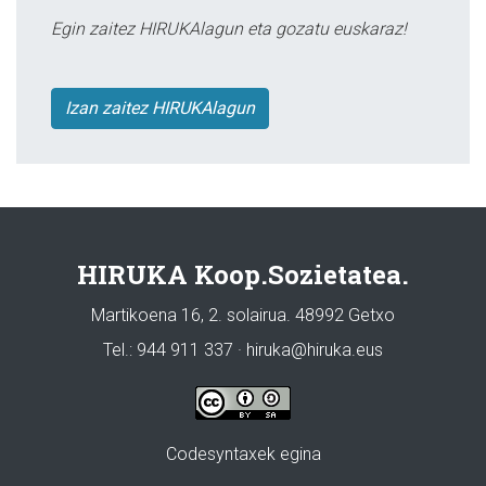
Egin zaitez HIRUKAlagun eta gozatu euskaraz!
Izan zaitez HIRUKAlagun
HIRUKA Koop.Sozietatea.
Martikoena 16, 2. solairua. 48992 Getxo
Tel.: 944 911 337 · hiruka@hiruka.eus
Codesyntaxek egina