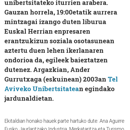
unibertsitateko iturrien arabera.
Gauzan horrela, 19:00etatik aurrera
mintzagai izango duten liburua
Euskal Herrian enpresaren
erantzukizun soziala osotasunean
aztertu duen lehen ikerlanaren
ondorioa da, egileek baieztatzen
dutenez. Argazkian, Ander
Gurrutxaga (eskuinean) 2003an
Tel
Aviveko Unibertsitatea
n egindako
jardunaldietan.
Ekitaldian honako hauek parte hartuko dute: Ana Aguirre
Eusko Jaurlaritzako Industria, Merkataritza eta Turismo