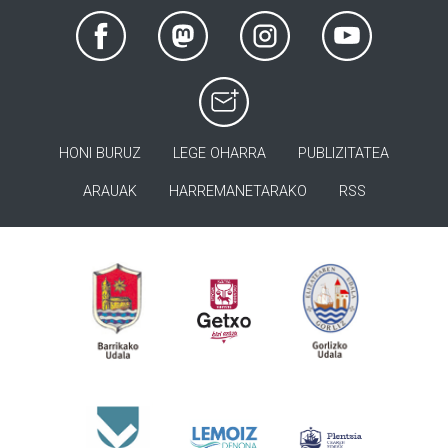
HONI BURUZ
LEGE OHARRA
PUBLIZITATEA
ARAUAK
HARREMANETARAKO
RSS