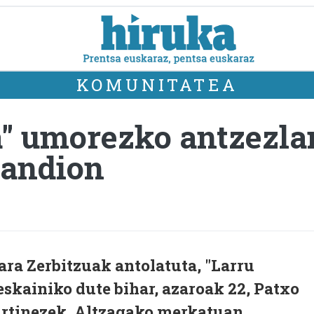
KOMUNITATEA
a" umorezko antzezla
randion
ra Zerbitzuak antolatuta, "Larru
eskainiko dute bihar, azaroak 22, Patxo
artinezek, Altzagako merkatuan.