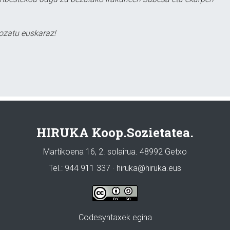
ozatu euskaraz!
HIRUKA Koop.Sozietatea.
Martikoena 16, 2. solairua. 48992 Getxo
Tel.: 944 911 337 · hiruka@hiruka.eus
Codesyntaxek egina