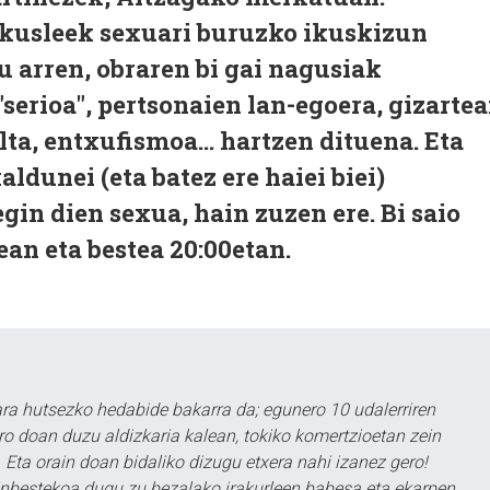
 ikusleek sexuari buruzko ikuskizun
u arren, obraren bi gai nagusiak
"serioa", pertsonaien lan-egoera, gizarte
ta, entxufismoa... hartzen dituena. Eta
aldunei (eta batez ere haiei biei)
gin dien sexua, hain zuzen ere. Bi saio
ean eta bestea 20:00etan.
a hutsezko hedabide bakarra da; egunero 10 udalerriren
ero doan duzu aldizkaria kalean, tokiko komertzioetan zein
 Eta orain doan bidaliko dizugu etxera nahi izanez gero!
ezinbestekoa dugu zu bezalako irakurleen babesa eta ekarpen