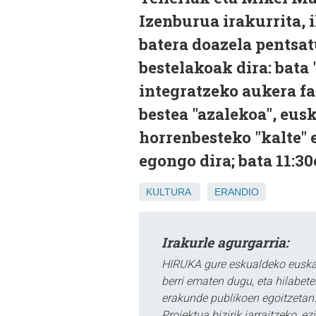
Izenburua irakurrita,
batera doazela pentsat
bestelakoak dira: bata 
integratzeko aukera fal
bestea "azalekoa", eusk
horrenbesteko "kalte" e
egongo dira; bata 11:30
KULTURA
ERANDIO
Irakurle agurgarria:
HIRUKA gure eskualdeko euskar
berri ematen dugu, eta hilabet
erakunde publikoen egoitzetan.
Proiektua bizirik jarraitzeko, 