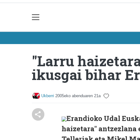
"Larru haizetar
ikusgai bihar E
Ukberri
2005eko abenduaren 21a
Erandioko Udal Euska
haizetara" antzezlana 
Telleriak eta Mikel M