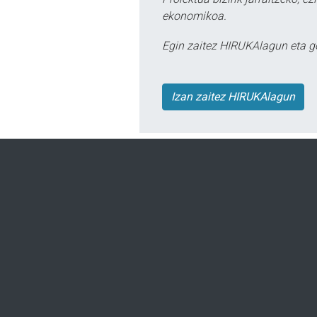
ekonomikoa.
Egin zaitez HIRUKAlagun eta g
Izan zaitez HIRUKAlagun