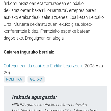
"inkomunikazioan eta torturapean egindako
deklarazioetan bakarrik oinarrituta", errepresioaren
aurkako erakundeak salatu zuenez. Epaiketan Leioako
Urtzi Murueta deklaratu zuen lekuko gisa, bideo-
konferentzia bidez, Frantziako espetxe batean
dagoelako, Draguignan-en alegia.
Gaiaren inguruko berriak:
Ostegunean du epaiketa Endika Lejarzegik
(2005 Aza
29)
POLITIKA
GETXO
Irakurle agurgarria:
HIRUKA gure eskualdeko euskara hutsezko
hedabide bakarra da; egunero 10 udalerriren berri