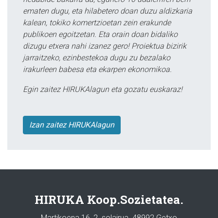
ematen dugu, eta hilabetero doan duzu aldizkaria
kalean, tokiko komertzioetan zein erakunde
publikoen egoitzetan. Eta orain doan bidaliko
dizugu etxera nahi izanez gero! Proiektua bizirik
jarraitzeko, ezinbestekoa dugu zu bezalako
irakurleen babesa eta ekarpen ekonomikoa.
Egin zaitez HIRUKAlagun eta gozatu euskaraz!
Izan zaitez HIRUKAlagun
HIRUKA Koop.Sozietatea.
Martikoena 16, 2. solairua. 48992 Getxo