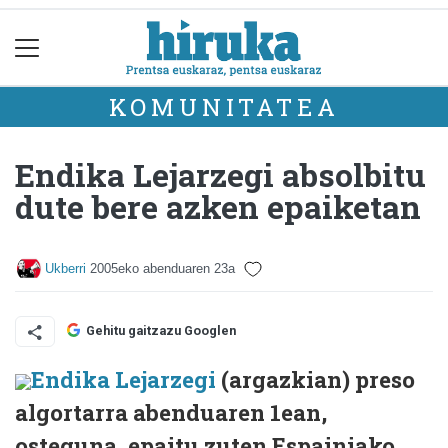
KOMUNITATEA
Endika Lejarzegi absolbitu
dute bere azken epaiketan
Ukberri
2005eko abenduaren 23a
Gehitu gaitzazu Googlen
Endika Lejarzegi
(argazkian) preso
algortarra abenduaren 1ean,
osteguna, epaitu zuten Espainiako