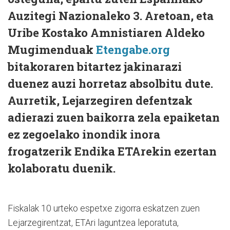
Auzitegi Nazionaleko 3. Aretoan, eta
Uribe Kostako Amnistiaren Aldeko
Mugimenduak
Etengabe.org
bitakoraren bitartez jakinarazi
duenez auzi horretaz absolbitu dute.
Aurretik, Lejarzegiren defentzak
adierazi zuen baikorra zela epaiketan
ez zegoelako inondik inora
frogatzerik Endika ETArekin ezertan
kolaboratu duenik.
Fiskalak 10 urteko espetxe zigorra eskatzen zuen
Lejarzegirentzat, ETAri laguntzea leporatuta,