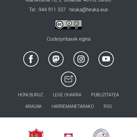
Tel.: 944 911 337 · hiruka@hiruka.eus
Codesyntaxek egina
HONI BURUZ
LEGE OHARRA
PUBLIZITATEA
ARAUAK
HARREMANETARAKO
RSS