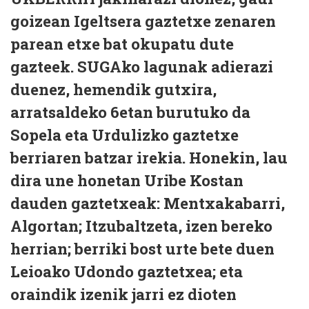
goizean Igeltsera gaztetxe zenaren
parean etxe bat okupatu dute
gazteek. SUGAko lagunak adierazi
duenez, hemendik gutxira,
arratsaldeko 6etan burutuko da
Sopela eta Urdulizko gaztetxe
berriaren batzar irekia. Honekin, lau
dira une honetan Uribe Kostan
dauden gaztetxeak: Mentxakabarri,
Algortan; Itzubaltzeta, izen bereko
herrian; berriki bost urte bete duen
Leioako Udondo gaztetxea; eta
oraindik izenik jarri ez dioten