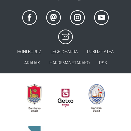
HONI BURUZ
LEGE OHARRA
PUBLIZITATEA
ARAUAK
HARREMANETARAKO
RSS