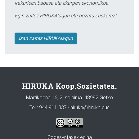
irakurleen babesa eta ekarpen ekonomikoa.
Egin zaitez HIRUKAlagun eta gozatu euskaraz!
Izan zaitez HIRUKAlagun
HIRUKA Koop.Sozietatea.
Martikoena 16, 2. solairua. 48992 Getxo
Tel.: 944 911 337 · hiruka@hiruka.eus
Codesyntaxek egina