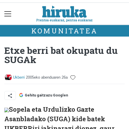
KOMUNITATEA
Etxe berri bat okupatu du
SUGAk
Ukberri
2005eko abenduaren 26a
Gehitu gaitzazu Googlen
Sopela eta Urdulizko Gazte
Asanbladako (SUGA) kide batek
UKBERRiri jakinarazi dionez, gaur