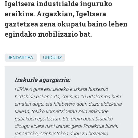
Igeltsera industrialde inguruko
eraikina. Argazkian, Igeltsera
gaztetxea zena okupatu baino lehen
egindako mobilizazio bat.
JENDARTEA
URDULIZ
Irakurle agurgarria:
HIRUKA gure eskualdeko euskara hutsezko
hedabide bakarra da; egunero 10 udalerriren berri
ematen dugu, eta hilabetero doan duzu aldizkaria
kalean, tokiko komertzioetan zein erakunde
publikoen egoitzetan. Eta orain doan bidaliko
dizugu etxera nahi izanez gero! Proiektua bizirik
jarraitzeko, ezinbestekoa dugu zu bezalako