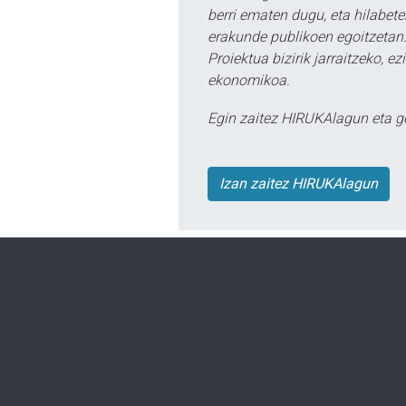
berri ematen dugu, eta hilabet
erakunde publikoen egoitzetan.
Proiektua bizirik jarraitzeko, 
ekonomikoa.
Egin zaitez HIRUKAlagun eta g
Izan zaitez HIRUKAlagun