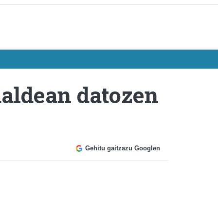
ualdean datozen
Gehitu gaitzazu Googlen