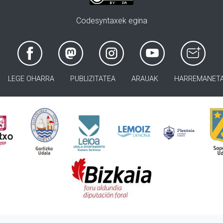
Codesyntaxek egina
LEGE OHARRA
PUBLIZITATEA
ARAUAK
HARREMANET