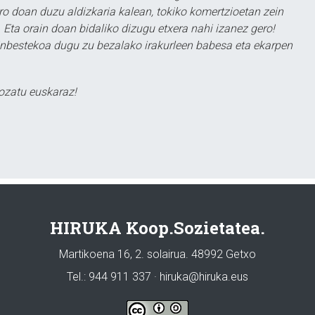
ero doan duzu aldizkaria kalean, tokiko komertzioetan zein
 Eta orain doan bidaliko dizugu etxera nahi izanez gero!
ezinbestekoa dugu zu bezalako irakurleen babesa eta ekarpen
ozatu euskaraz!
HIRUKA Koop.Sozietatea.
Martikoena 16, 2. solairua. 48992 Getxo
Tel.: 944 911 337 · hiruka@hiruka.eus