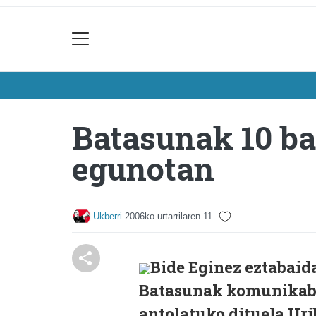
Batasunak 10 ba
egunotan
Ukberri
2006ko urtarrilaren 11
Bide Eginez eztabaid
Batasunak komunikabid
antolatuko dituela Uri