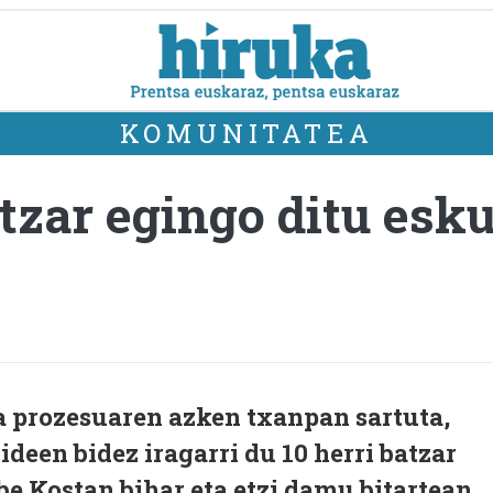
KOMUNITATEA
tzar egingo ditu esk
a prozesuaren azken txanpan sartuta,
een bidez iragarri du 10 herri batzar
be Kostan bihar eta etzi damu bitartean.