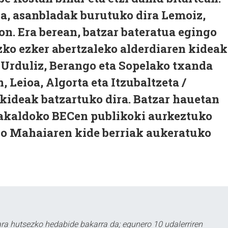
na, asanbladak burutuko dira Lemoiz,
n. Era berean, batzar bateratua egingo
izko ezker abertzaleko alderdiaren kideak
z, Urduliz, Berango eta Sopelako txanda
 Leioa, Algorta eta Itzubaltzeta /
ideak batzartuko dira. Batzar hauetan
rakaldoko BECen publikoki aurkeztuko
o Mahaiaren kide berriak aukeratuko
a hutsezko hedabide bakarra da; egunero 10 udalerriren