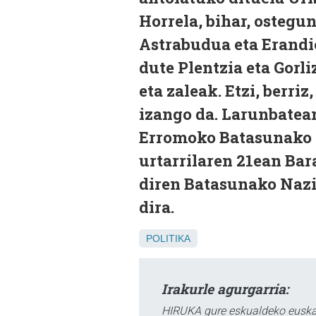
Horrela, bihar, ostegu
Astrabudua eta Erandio
dute Plentzia eta Gorl
eta zaleak. Etzi, berri
izango da. Larunbatean,
Erromoko Batasunako k
urtarrilaren 21ean Ba
diren Batasunako Nazi
dira.
POLITIKA
Irakurle agurgarria:
HIRUKA gure eskualdeko euskar