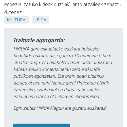
espezializatuko kideak guztiak", antolatzaileek zehaztu
dutenez.
KULTURA
LEIOA
Irakurle agurgarria:
HIRUKA gure eskualdeko euskara hutsezko
hedabide bakarra da; egunero 10 udalerriren berri
ematen dugu, eta hilabetero doan duzu aldizkaria
kalean, tokiko komertzioetan zein erakunde
publikoen egoitzetan. Eta orain doan bidaliko
dizugu etxera nahi izanez gero! Proiektua bizirik
jarraitzeko, ezinbestekoa dugu zu bezalako
irakurleen babesa eta ekarpen ekonomikoa.
Egin zaitez HIRUKAlagun eta gozatu euskaraz!