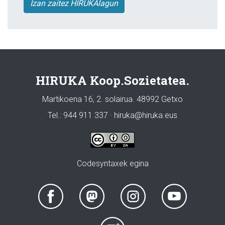
Izan zaitez HIRUKAlagun
HIRUKA Koop.Sozietatea.
Martikoena 16, 2. solairua. 48992 Getxo
Tel.: 944 911 337 · hiruka@hiruka.eus
Codesyntaxek egina