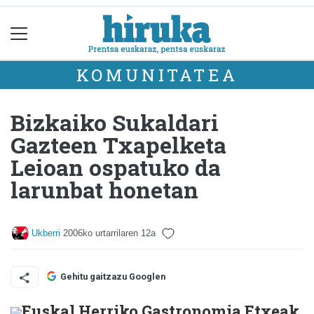
KOMUNITATEA
Bizkaiko Sukaldari
Gazteen Txapelketa
Leioan ospatuko da
larunbat honetan
Ukberri
2006ko urtarrilaren 12a
Gehitu gaitzazu Googlen
Euskal Herriko Gastronomia Etxeak