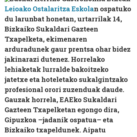
Leioako Ostalaritza Eskola
n ospatuko
du larunbat honetan, urtarrilak 14,
Bizkaiko Sukaldari Gazteen
Txapelketa, ekimenaren
arduradunek gaur prentsa ohar bidez
jakinarazi dutenez. Horrelako
lehiaketak lurralde bakoitzeko
jatetxe eta hoteletako sukalgintzako
profesional orori zuzenduak daude.
Gauzak horrela, EAEko Sukaldari
Gazteen Txapelketan egongo dira,
Gipuzkoa –jadanik ospatua– eta
Bizkaiko txapeldunek. Aipatu