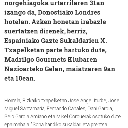
norgehiagoka urtarrilaren 31an
izango da, Donostiako Londres
hotelan. Azken honetan irabazle
suertatzen direnek, berriz,
Espainiako Gazte Sukaldarien X.
Txapelketan parte hartuko dute,
Madrilgo Gourmets Klubaren
Nazioarteko Gelan, maiatzaren 9an
eta 10ean.
Horrela, Bizkaiko txapelketan Jose Angel Iturbe, Jose
Miguel Santamaria, Fernando Canales, Dani Garcia,
Peio Garcia Amiano eta Mikel Corcuerak osotuko dute
epaimahaia. "Sona handiko sukaldari eta prentsa