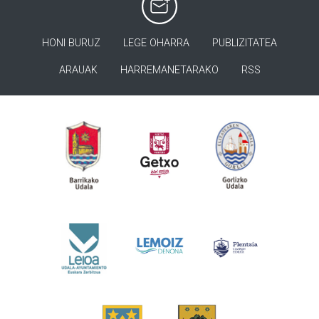
HONI BURUZ
LEGE OHARRA
PUBLIZITATEA
ARAUAK
HARREMANETARAKO
RSS