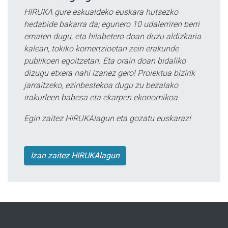
HIRUKA gure eskualdeko euskara hutsezko
hedabide bakarra da; egunero 10 udalerriren berri
ematen dugu, eta hilabetero doan duzu aldizkaria
kalean, tokiko komertzioetan zein erakunde
publikoen egoitzetan. Eta orain doan bidaliko
dizugu etxera nahi izanez gero! Proiektua bizirik
jarraitzeko, ezinbestekoa dugu zu bezalako
irakurleen babesa eta ekarpen ekonomikoa.
Egin zaitez HIRUKAlagun eta gozatu euskaraz!
Izan zaitez HIRUKAlagun