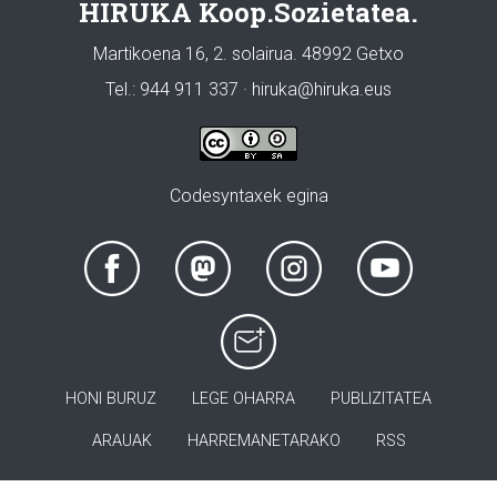
HIRUKA Koop.Sozietatea.
Martikoena 16, 2. solairua. 48992 Getxo
Tel.: 944 911 337 · hiruka@hiruka.eus
Codesyntaxek egina
HONI BURUZ
LEGE OHARRA
PUBLIZITATEA
ARAUAK
HARREMANETARAKO
RSS