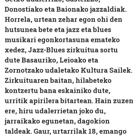
Donostiako eta Baionako jazzaldiak.
Horrela, urtean zehar egon ohi den
hutsunea bete eta jazz eta blues
musikari egonkortasuna emateko
xedez, Jazz-Blues zirkuitua sortu
dute Basauriko, Leioako eta
Zornotzako udaletako Kultura Sailek.
Zirkuituaren baitan, hilabeteko
kontzertu bana eskainiko dute,
urritik apirilera bitartean. Hain zuzen
ere, hiru udalerrietan joko du,
jarraikako egunetan, dagokion
taldeak. Gaur, urtarrilak 18, emango