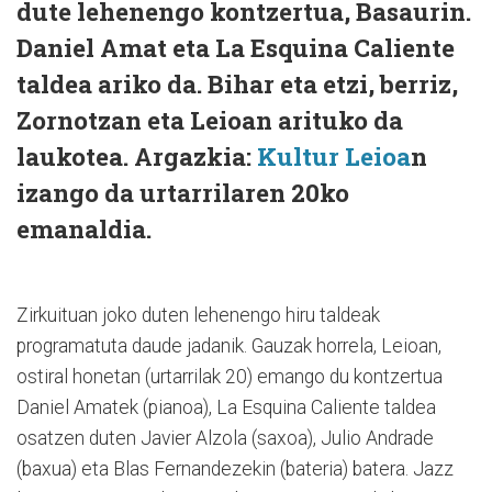
dute lehenengo kontzertua, Basaurin.
Daniel Amat eta La Esquina Caliente
taldea ariko da. Bihar eta etzi, berriz,
Zornotzan eta Leioan arituko da
laukotea. Argazkia:
Kultur Leioa
n
izango da urtarrilaren 20ko
emanaldia.
Zirkuituan joko duten lehenengo hiru taldeak
programatuta daude jadanik. Gauzak horrela, Leioan,
ostiral honetan (urtarrilak 20) emango du kontzertua
Daniel Amatek (pianoa), La Esquina Caliente taldea
osatzen duten Javier Alzola (saxoa), Julio Andrade
(baxua) eta Blas Fernandezekin (bateria) batera. Jazz