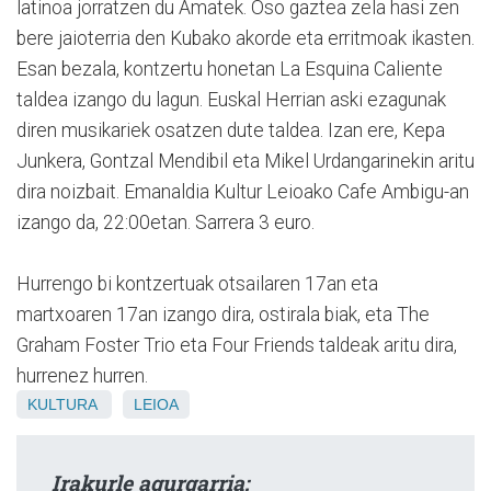
latinoa jorratzen du Amatek. Oso gaztea zela hasi zen
bere jaioterria den Kubako akorde eta erritmoak ikasten.
Esan bezala, kontzertu honetan La Esquina Caliente
taldea izango du lagun. Euskal Herrian aski ezagunak
diren musikariek osatzen dute taldea. Izan ere, Kepa
Junkera, Gontzal Mendibil eta Mikel Urdangarinekin aritu
dira noizbait. Emanaldia Kultur Leioako Cafe Ambigu-an
izango da, 22:00etan. Sarrera 3 euro.
Hurrengo bi kontzertuak otsailaren 17an eta
martxoaren 17an izango dira, ostirala biak, eta The
Graham Foster Trio eta Four Friends taldeak aritu dira,
hurrenez hurren.
KULTURA
LEIOA
Irakurle agurgarria: