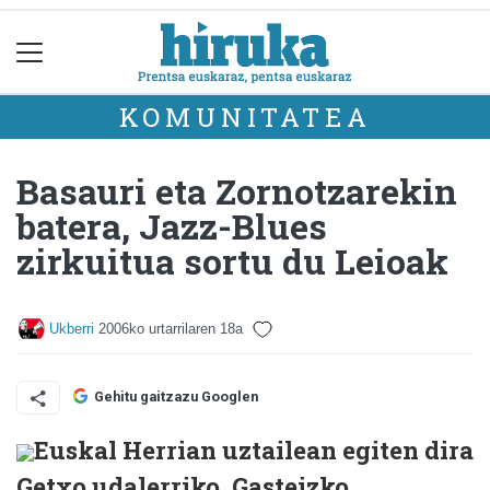
KOMUNITATEA
Basauri eta Zornotzarekin
batera, Jazz-Blues
zirkuitua sortu du Leioak
Ukberri
2006ko urtarrilaren 18a
Gehitu gaitzazu Googlen
Euskal Herrian uztailean egiten dira
Getxo udalerriko, Gasteizko,