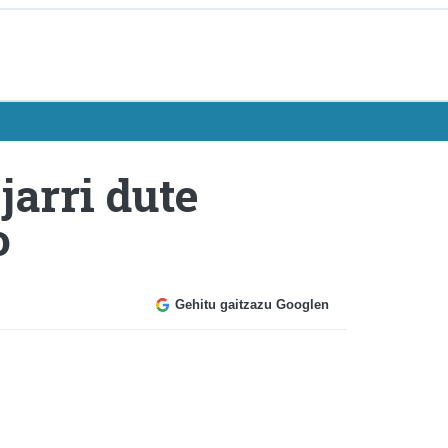
arri dute
o
Gehitu gaitzazu Googlen