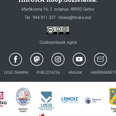
Martikoena 16, 2. solairua. 48992 Getxo
Tel.: 944 911 337 · hiruka@hiruka.eus
Codesyntaxek egina
LEGE OHARRA
PUBLIZITATEA
ARAUAK
HARREMANET