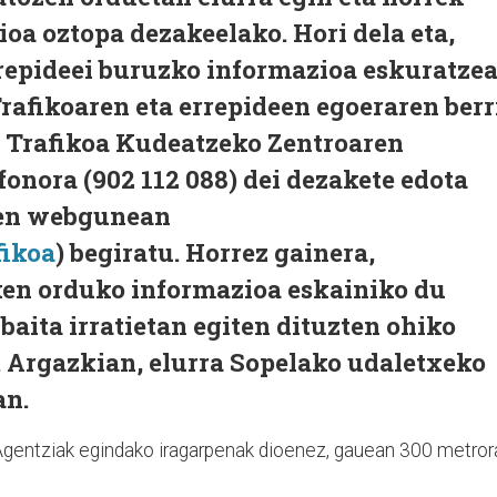
ioa oztopa dezakeelako. Hori dela eta,
rrepideei buruzko informazioa eskuratze
Trafikoaren eta errepideen egoeraren berr
n Trafikoa Kudeatzeko Zentroaren
fonora (902 112 088) dei dezakete edota
ren webgunean
fikoa
) begiratu. Horrez gainera,
ken orduko informazioa eskainiko du
baita irratietan egiten dituzten ohiko
. Argazkian, elurra Sopelako udaletxeko
an.
gentziak egindako iragarpenak dioenez, gauean 300 metror