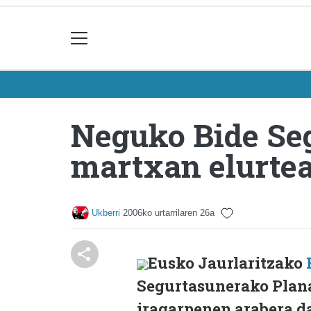
Neguko Bide Seg
martxan elurtea
Ukberri
2006ko urtarrilaren 26a
Eusko Jaurlaritzako
Segurtasunerako Plana
iragarpenen arabera da