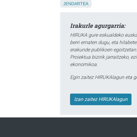
JENDARTEA
Irakurle agurgarria:
HIRUKA gure eskualdeko euskar
berri ematen dugu, eta hilabet
erakunde publikoen egoitzetan.
Proiektua bizirik jarraitzeko, 
ekonomikoa.
Egin zaitez HIRUKAlagun eta g
Izan zaitez HIRUKAlagun