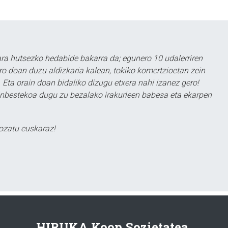
a hutsezko hedabide bakarra da; egunero 10 udalerriren
ero doan duzu aldizkaria kalean, tokiko komertzioetan zein
 Eta orain doan bidaliko dizugu etxera nahi izanez gero!
ezinbestekoa dugu zu bezalako irakurleen babesa eta ekarpen
ozatu euskaraz!
HIRUKA Koop.Sozietatea.