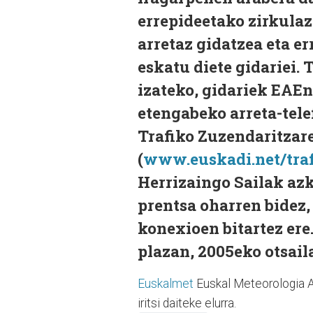
errepideetako zirkulaz
arretaz gidatzea eta e
eskatu diete gidariei. 
izateko, gidariek EAE
etengabeko arreta-tele
Trafiko Zuzendaritza
(
www.euskadi.net/tra
Herrizaingo Sailak az
prentsa oharren bidez, 
konexioen bitartez ere
plazan, 2005eko otsail
Euskalmet
Euskal Meteorologia A
iritsi daiteke elurra.