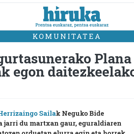
KOMUNITATEA
urtasunerako Plana j
k egon daitezkeelak
Herrizaingo Saila
k Neguko Bide
 jarri du martxan gaur, eguraldiaren
tozen orduetan elurra egin eta horrek