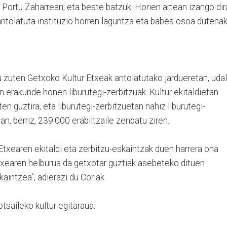
Portu Zaharrean, eta beste batzuk. Horien artean izango dir
ntolatuta instituzio horren laguntza eta babes osoa dutenak
 zuten Getxoko Kultur Etxeak antolatutako jardueretan, udal
ten erakunde honen liburutegi-zerbitzuak. Kultur ekitaldietan
n guztira, eta liburutegi-zerbitzuetan nahiz liburutegi-
an, berriz, 239.000 erabiltzaile zenbatu ziren.
 Etxearen ekitaldi eta zerbitzu-eskaintzak duen harrera ona
Etxearen helburua da getxotar guztiak asebeteko dituen
aintzea", adierazi du Coriak.
otsaileko kultur egitaraua.