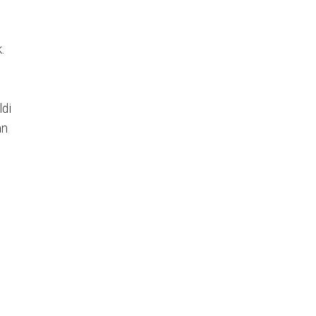
.
ldi
an