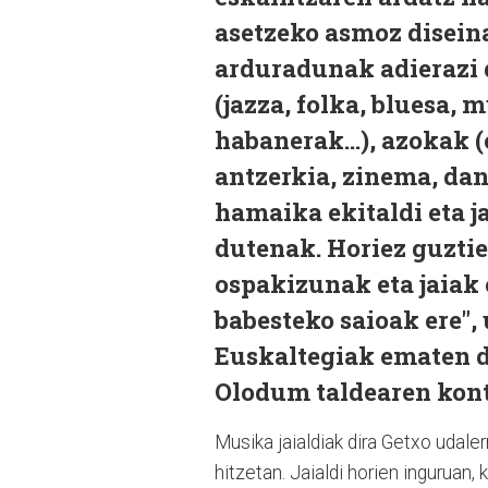
asetzeko asmoz disein
arduradunak adierazi 
(jazza, folka, bluesa, 
habanerak...), azokak (
antzerkia, zinema, dant
hamaika ekitaldi eta 
dutenak. Horiez guztie
ospakizunak eta jaiak 
babesteko saioak ere",
Euskaltegiak ematen d
Olodum taldearen kont
Musika jaialdiak dira Getxo udaler
hitzetan. Jaialdi horien inguruan, 