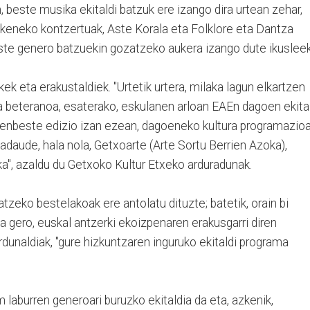
n, beste musika ekitaldi batzuk ere izango dira urtean zehar,
zkeneko kontzertuak, Aste Korala eta Folklore eta Dantza
este genero batzuekin gozatzeko aukera izango dute ikusleek
ek eta erakustaldiek. "Urtetik urtera, milaka lagun elkartzen
ka beteranoa, esaterako, eskulanen arloan EAEn dagoen ekita
rrenbeste edizio izan ezean, dagoeneko kultura programazio
 badaude, hala nola, Getxoarte (Arte Sortu Berrien Azoka),
a", azaldu du Getxoko Kultur Etxeko arduradunak.
zeko bestelakoak ere antolatu dituzte; batetik, orain bi
 gero, euskal antzerki ekoizpenaren erakusgarri diren
rdunaldiak, "gure hizkuntzaren inguruko ekitaldi programa
 laburren generoari buruzko ekitaldia da eta, azkenik,