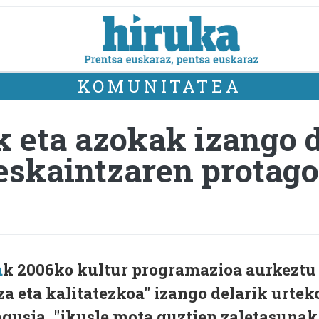
KOMUNITATEA
k eta azokak izango 
eskaintzaren protag
a
k 2006ko kultur programazioa aurkeztu
za eta kalitatezkoa" izango delarik urtek
agusia, "ikusle mota guztien zaletasunak