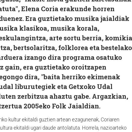
atuta", Elena Coria erakunde horren
duenez. Era guztietako musika jaialdiak
musika klasikoa, musika korala,
eskulangintza, arte sortu berria, komikia
za, bertsolaritza, folklorea eta bestelako
jarduera izango dira programa osatuko
z gain, era guztietako oroitzapen
egongo dira, "baita herriko ekimenak
 udal liburutegiek eta Getxoko Udal
uten zerbitzua ahaztu gabe. Argazkian,
zertua 2005eko Folk Jaialdian.
riko kultur ekitaldi guztien artean ezagunenak, Coriaren
kultura ekitaldi ugari daude antolatuta. Horrela, nazioarteko