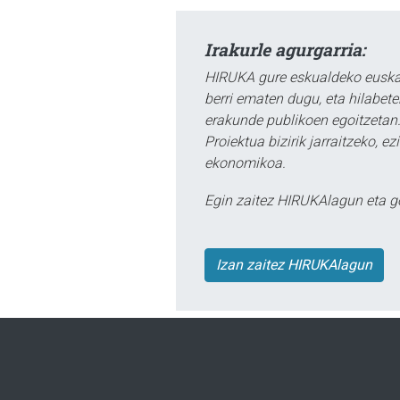
Irakurle agurgarria:
HIRUKA gure eskualdeko euskar
berri ematen dugu, eta hilabet
erakunde publikoen egoitzetan.
Proiektua bizirik jarraitzeko, 
ekonomikoa.
Egin zaitez HIRUKAlagun eta g
Izan zaitez HIRUKAlagun