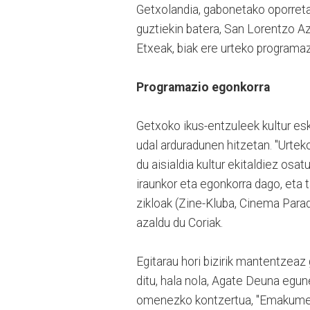
Getxolandia, gabonetako oporreta
guztiekin batera, San Lorentzo A
Etxeak, biak ere urteko programazi
Programazio egonkorra
Getxoko ikus-entzuleek kultur esk
udal arduradunen hitzetan. "Urtek
du aisialdia kultur ekitaldiez os
iraunkor eta egonkorra dago, eta 
zikloak (Zine-Kluba, Cinema Parad
azaldu du Coriak.
Egitarau hori bizirik mantentzeaz
ditu, hala nola, Agate Deuna egun
omenezko kontzertua, "Emakumeak