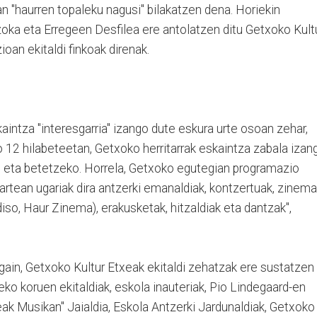
n "haurren topaleku nagusi" bilakatzen dena. Horiekin
zoka eta Erregeen Desfilea ere antolatzen ditu Getxoko Kult
oan ekitaldi finkoak direnak.
aintza "interesgarria" izango dute eskura urte osoan zehar,
o 12 hilabeteetan, Getxoko herritarrak eskaintza zabala izan
atu eta betetzeko. Horrela, Getxoko egutegian programazio
tartean ugariak dira antzerki emanaldiak, kontzertuak, zinema
iso, Haur Zinema), erakusketak, hitzaldiak eta dantzak",
 gain, Getxoko Kultur Etxeak ekitaldi zehatzak ere sustatzen
eko koruen ekitaldiak, eskola inauteriak, Pio Lindegaard-en
 Musikan" Jaialdia, Eskola Antzerki Jardunaldiak, Getxoko