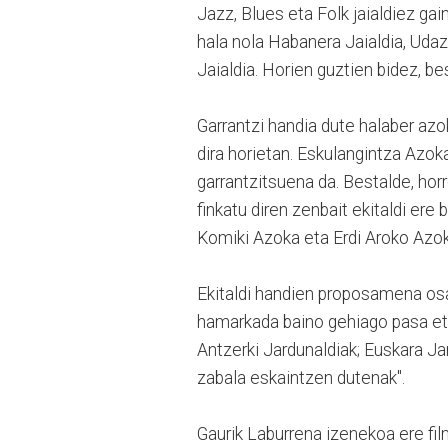
Jazz, Blues eta Folk jaialdiez gai
hala nola Habanera Jaialdia, Uda
Jaialdia. Horien guztien bidez, b
Garrantzi handia dute halaber azok
dira horietan. Eskulangintza Azo
garrantzitsuena da. Bestalde, ho
finkatu diren zenbait ekitaldi ere
Komiki Azoka eta Erdi Aroko Azok
Ekitaldi handien proposamena osat
hamarkada baino gehiago pasa eta
Antzerki Jardunaldiak; Euskara Ja
zabala eskaintzen dutenak".
Gaurik Laburrena izenekoa ere film