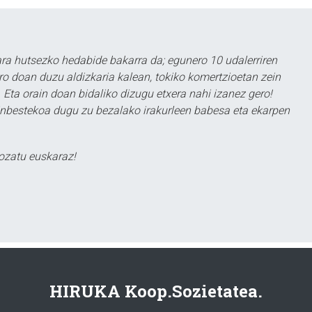
a hutsezko hedabide bakarra da; egunero 10 udalerriren
ero doan duzu aldizkaria kalean, tokiko komertzioetan zein
 Eta orain doan bidaliko dizugu etxera nahi izanez gero!
ezinbestekoa dugu zu bezalako irakurleen babesa eta ekarpen
ozatu euskaraz!
HIRUKA Koop.Sozietatea.