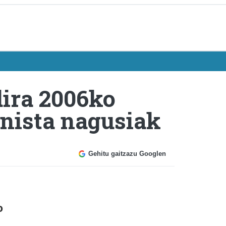
dira 2006ko
onista nagusiak
Gehitu gaitzazu Googlen
o