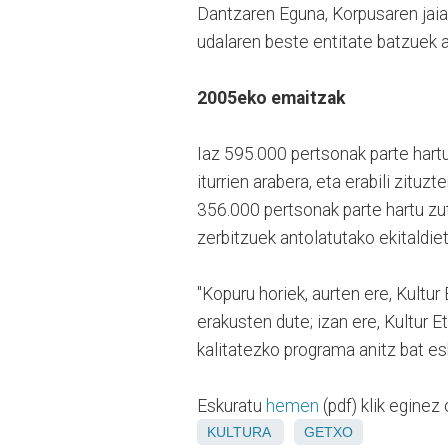
Dantzaren Eguna, Korpusaren jaia 
udalaren beste entitate batzuek a
2005eko emaitzak
Iaz 595.000 pertsonak parte hartu
iturrien arabera, eta erabili zituz
356.000 pertsonak parte hartu zute
zerbitzuek antolatutako ekitaldiet
"Kopuru horiek, aurten ere, Kultur
erakusten dute; izan ere, Kultur 
kalitatezko programa anitz bat esk
Eskuratu
hemen
(pdf) klik eginez 
KULTURA
GETXO