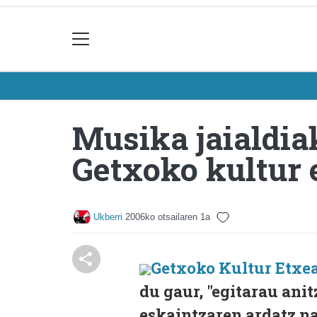
Musika jaialdia
Getxoko kultur 
Ukberri
2006ko otsailaren 1a
Getxoko Kultur Etxe
du gaur, "egitarau anit
eskaintzaren ardatz n