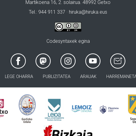
Martikoena 16, 2. solairua. 48992 Getxo
Tel.: 944 911 337 · hiruka@hiruka.eus
Codesyntaxek egina
LEGE OHARRA
PUBLIZITATEA
ARAUAK
HARREMANET