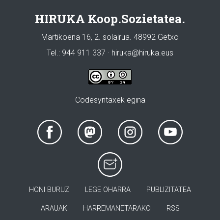
HIRUKA Koop.Sozietatea.
Martikoena 16, 2. solairua. 48992 Getxo
Tel.: 944 911 337 · hiruka@hiruka.eus
Codesyntaxek egina
HONI BURUZ
LEGE OHARRA
PUBLIZITATEA
ARAUAK
HARREMANETARAKO
RSS