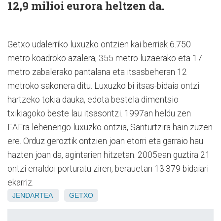
12,9 milioi eurora heltzen da.
Getxo udalerriko luxuzko ontzien kai berriak 6.750
metro koadroko azalera, 355 metro luzaerako eta 17
metro zabalerako pantalana eta itsasbeheran 12
metroko sakonera ditu. Luxuzko bi itsas-bidaia ontzi
hartzeko tokia dauka, edota bestela dimentsio
txikiagoko beste lau itsasontzi. 1997an heldu zen
EAEra lehenengo luxuzko ontzia, Santurtzira hain zuzen
ere. Orduz geroztik ontzien joan etorri eta garraio hau
hazten joan da, agintarien hitzetan. 2005ean guztira 21
ontzi erraldoi porturatu ziren, berauetan 13.379 bidaiari
ekarriz.
JENDARTEA
GETXO