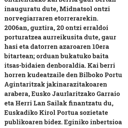
inauguratu dute, Midnatsol ontzi
norvegiarraren etorrerarekin.
2006an, guztira, 20 ontzi erraldoi
porturatzea aurreikusita dute, gaur
hasi eta datorren azaroaren 10era
bitartean; orduan bukatuko baita
itsas-bidaien denboraldia. Kai berri
horren kudeatzaile den Bilboko Portu
Agintaritzak jakinarazitakoaren
arabera, Eusko Jaurlaritzako Garraio
eta Herri Lan Sailak finantzatu du,
Euskadiko Kirol Portua sozietate
publikoaren bidez. Eginiko inbertsioa