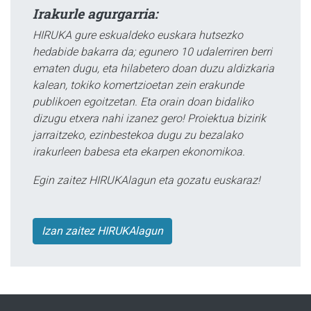
Irakurle agurgarria:
HIRUKA gure eskualdeko euskara hutsezko
hedabide bakarra da; egunero 10 udalerriren berri
ematen dugu, eta hilabetero doan duzu aldizkaria
kalean, tokiko komertzioetan zein erakunde
publikoen egoitzetan. Eta orain doan bidaliko
dizugu etxera nahi izanez gero! Proiektua bizirik
jarraitzeko, ezinbestekoa dugu zu bezalako
irakurleen babesa eta ekarpen ekonomikoa.
Egin zaitez HIRUKAlagun eta gozatu euskaraz!
Izan zaitez HIRUKAlagun