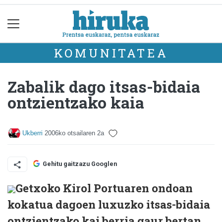
KOMUNITATEA
Zabalik dago itsas-bidaia
ontzientzako kaia
Ukberri
2006ko otsailaren 2a
Gehitu gaitzazu Googlen
Getxoko Kirol Portuaren ondoan
kokatua dagoen luxuzko itsas-bidaia
ontzientzako kai berria gaur bertan