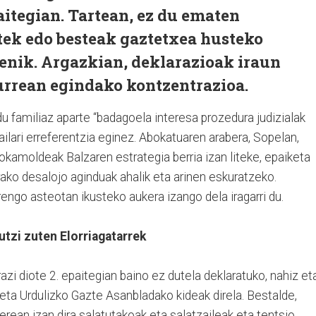
aitegian. Tartean, ez du ematen
ek edo besteak gaztetxea husteko
nik. Argazkian, deklarazioak iraun
urrean egindako kontzentrazioa.
familiaz aparte “badagoela interesa prozedura judizialak
ilari erreferentzia eginez. Abokatuaren arabera, Sopelan,
jokamoldeak Balzaren estrategia berria izan liteke, epaiketa
ako desalojo aginduak ahalik eta arinen eskuratzeko.
ngo asteotan ikusteko aukera izango dela iragarri du.
utzi zuten Elorriagatarrek
razi diote 2. epaitegian baino ez dutela deklaratuko, nahiz et
eta Urdulizko Gazte Asanbladako kideak direla. Bestalde,
erean izan dira salatutakoak eta salatzaileak eta tentsio