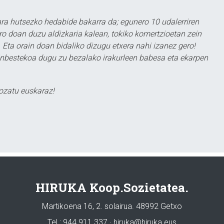
a hutsezko hedabide bakarra da; egunero 10 udalerriren
ero doan duzu aldizkaria kalean, tokiko komertzioetan zein
 Eta orain doan bidaliko dizugu etxera nahi izanez gero!
ezinbestekoa dugu zu bezalako irakurleen babesa eta ekarpen
ozatu euskaraz!
HIRUKA Koop.Sozietatea.
Martikoena 16, 2. solairua. 48992 Getxo
Tel.: 944 911 337 · hiruka@hiruka.eus