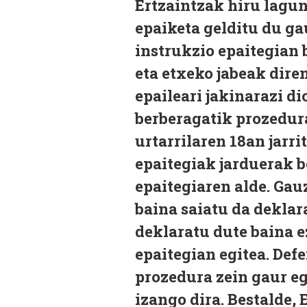
Ertzaintzak hiru lagu
epaiketa gelditu du ga
instrukzio epaitegian 
eta etxeko jabeak dire
epaileari jakinarazi d
berberagatik prozedura
urtarrilaren 18an jarri
epaitegiak jarduerak b
epaitegiaren alde. Gau
baina saiatu da deklar
deklaratu dute baina e
epaitegian egitea. Def
prozedura zein gaur e
izango dira. Bestalde,