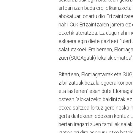
artean izan bada ere, elkarrizketa 
abokatuari onartu dio Ertzaintzare
nahi. Guk Ertzaintzaren jarrera e
etxetik ateratzea. Ez dugu nahi i
eskaera egin diete gazteei: “uler
salatutakoei. Era berean, Elorria
zuei (SUGAgatik) lokalak ematea”
Bitartean, Elorriagatarrak eta SUG
zibilizatuak bezala egoera konpon
eta lasterren” esan dute Elorriaga
ostean “alokatzeko baldintzak ez
etxea saltzea lortuz gero neska-m
gerta daitekeen edozein kontuz El
bertan iragarri zuen familiak sal
izaten ari dira aseguru-etxe bate