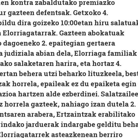
nen kontra zabaldutako premiazko
ur gazteen defentsak. Getxoko 4.
bildu dira goizeko 10:00etan hiru salatua
n Elorriagatarrak. Gazteen abokatuak
io dagoeneko 2. epaitegian gertaera
 judiziala abian dela, Elorriaga familiak
tako salaketaren harira, eta hortaz 4.
ertan behera utzi beharko lituzkeela, bes
zak horrela, epaileak ez du epaiketa egin
azioa hartzen alde ezberdinei. Salatzaile
z horrela gazteek, nahiago izan dutela 2.
entsaren arabera, Ertzaintzak erabilitako
gindako jarduerak indargabe gelditu beh
 Elorriagatarrek asteazkenean berriro