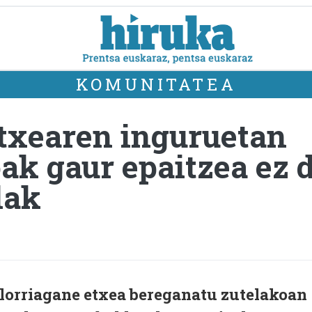
KOMUNITATEA
txearen inguruetan
ak gaur epaitzea ez d
lak
Elorriagane etxea bereganatu zutelakoan