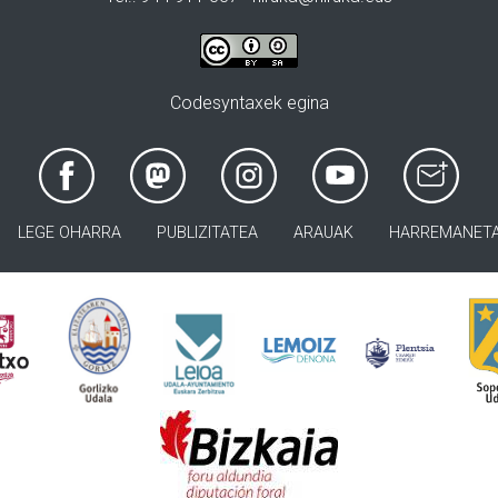
Codesyntaxek egina
LEGE OHARRA
PUBLIZITATEA
ARAUAK
HARREMANET