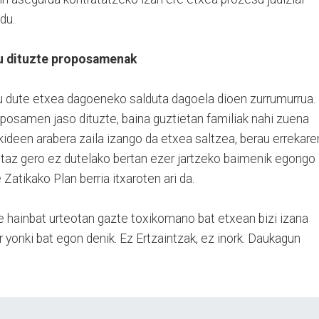
du.
u dituzte proposamenak
tu dute etxea dagoeneko salduta dagoela dioen zurrumurrua.
posamen jaso dituzte, baina guztietan familiak nahi zuena
ideen arabera zaila izango da etxea saltzea, berau errekare
taz gero ez dutelako bertan ezer jartzeko baimenik egongo
 Zatikako Plan berria itxaroten ari da.
te hainbat urteotan gazte toxikomano bat etxean bizi izana
or yonki bat egon denik. Ez Ertzaintzak, ez inork. Daukagun