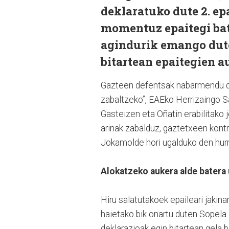
deklaratuko dute 2. ep
momentuz epaitegi bat
agindurik emango dute
bitartean epaitegien a
Gazteen defentsak nabarmendu du 
zabaltzeko”, EAEko Herrizaingo Sa
Gasteizen eta Oñatin erabilitako 
arinak zabalduz, gaztetxeen kontr
Jokamolde hori ugalduko den hurre
Alokatzeko aukera alde batera 
Hiru salatutakoek epaileari jakina
haietako bik onartu duten Sopela 
deklarazioak egin bitartean gela b