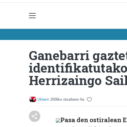
Ganebarri gazte
identifikatutako
Herrizaingo Sai
Ukberri
2006ko otsailaren 6a
Pasa den ostiralean 