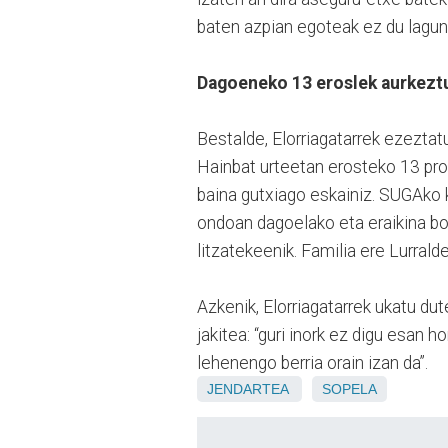
baten azpian egoteak ez du lagun
Dagoeneko 13 eroslek aurkezt
Bestalde, Elorriagatarrek ezezta
Hainbat urteetan erosteko 13 pro
baina gutxiago eskainiz. SUGAko k
ondoan dagoelako eta eraikina bo
litzatekeenik. Familia ere Lurralde
Azkenik, Elorriagatarrek ukatu du
jakitea: “guri inork ez digu esan h
lehenengo berria orain izan da”.
JENDARTEA
SOPELA