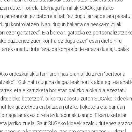
izan dute. Horrela, Elorriaga familiak SUGAk jarritako
n jarrerarekin ez datorrela bat: “ez dugu larriagoetara pasatu
z dugu kontrolatzen. Nahi dugun bakarra da neska-mutilak
nori ezer gertatzea”. Era berean, gatazka ez pertsonalizatzek
tuko duzuenez zuen kontra ez dugu ezer” esan diete hiru
gatarrek onartu dute “arazoa konponbide erraza duela, Udalak
.
Ako ordezkariak urtarrilaren hasieran bildu ziren “pertsona
tzeko”. “Guk nahi duguna da gazteak hortik alde egitea ahali
tarrek, eta elkarrizketa horietan balizko alokairua ezeztatu
 dituelako betetzen”, bi kontu adostu zuten SUGAko kideekin
utilek gaztetxea erabiltzeari utziko lioketela eta barruan
orriagatarrak ez direla arduradunak izango. Elkarrizketetan
aketa jarriko zuela. Gaur SUGAko kideek azaldu dutenez arazo
kin asegurua kontratatzeko izan ere etxea prozesu judizial