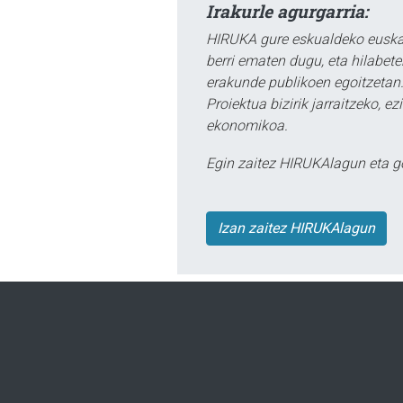
Irakurle agurgarria:
HIRUKA gure eskualdeko euskar
berri ematen dugu, eta hilabet
erakunde publikoen egoitzetan.
Proiektua bizirik jarraitzeko, 
ekonomikoa.
Egin zaitez HIRUKAlagun eta g
Izan zaitez HIRUKAlagun