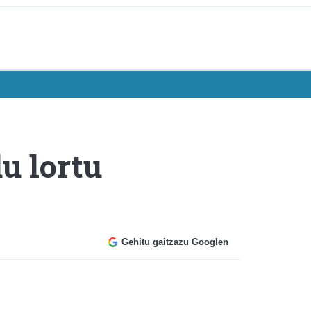
u lortu
Gehitu gaitzazu Googlen