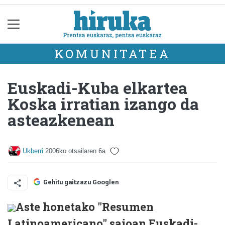
KOMUNITATEA
Euskadi-Kuba elkartea
Koska irratian izango da
asteazkenean
Ukberri
2006ko otsailaren 6a
Gehitu gaitzazu Googlen
Aste honetako "Resumen
Latinoamericano" saioan Euskadi-