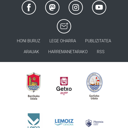
HONI BURUZ
LEGE OHARRA
PUBLIZITATEA
ARAUAK
HARREMANETARAKO
RSS