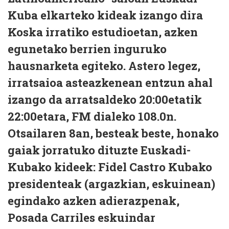
Kuba elkarteko kideak izango dira
Koska irratiko estudioetan, azken
egunetako berrien inguruko
hausnarketa egiteko. Astero legez,
irratsaioa asteazkenean entzun ahal
izango da arratsaldeko 20:00etatik
22:00etara, FM dialeko 108.0n.
Otsailaren 8an, besteak beste, honako
gaiak jorratuko dituzte Euskadi-
Kubako kideek: Fidel Castro Kubako
presidenteak (argazkian, eskuinean)
egindako azken adierazpenak,
Posada Carriles eskuindar