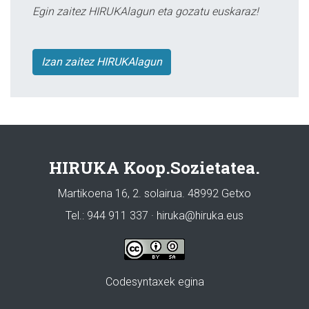
Egin zaitez HIRUKAlagun eta gozatu euskaraz!
Izan zaitez HIRUKAlagun
HIRUKA Koop.Sozietatea.
Martikoena 16, 2. solairua. 48992 Getxo
Tel.: 944 911 337 · hiruka@hiruka.eus
Codesyntaxek egina