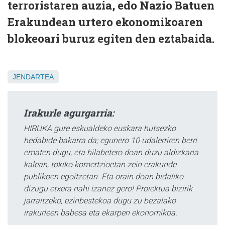
terroristaren auzia, edo Nazio Batuen
Erakundean urtero ekonomikoaren
blokeoari buruz egiten den eztabaida.
JENDARTEA
Irakurle agurgarria:
HIRUKA gure eskualdeko euskara hutsezko
hedabide bakarra da; egunero 10 udalerriren berri
ematen dugu, eta hilabetero doan duzu aldizkaria
kalean, tokiko komertzioetan zein erakunde
publikoen egoitzetan. Eta orain doan bidaliko
dizugu etxera nahi izanez gero! Proiektua bizirik
jarraitzeko, ezinbestekoa dugu zu bezalako
irakurleen babesa eta ekarpen ekonomikoa.