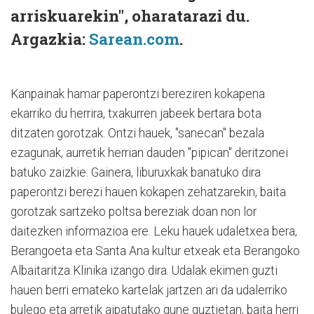
arriskuarekin", oharatarazi du.
Argazkia:
Sarean.com
.
Kanpainak hamar paperontzi bereziren kokapena
ekarriko du herrira, txakurren jabeek bertara bota
ditzaten gorotzak. Ontzi hauek, "sanecan" bezala
ezagunak, aurretik herrian dauden "pipican" deritzonei
batuko zaizkie. Gainera, liburuxkak banatuko dira
paperontzi berezi hauen kokapen zehatzarekin, baita
gorotzak sartzeko poltsa bereziak doan non lor
daitezken informazioa ere. Leku hauek udaletxea bera,
Berangoeta eta Santa Ana kultur etxeak eta Berangoko
Albaitaritza Klinika izango dira. Udalak ekimen guzti
hauen berri emateko kartelak jartzen ari da udalerriko
bulego eta arretik aipatutako gune guztietan, baita herri