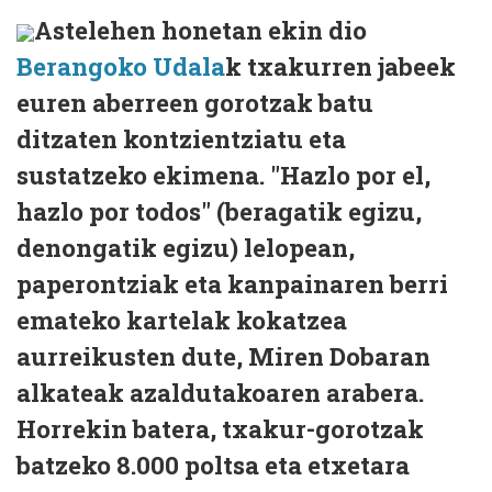
Astelehen honetan ekin dio
Berangoko Udala
k txakurren jabeek
euren aberreen gorotzak batu
ditzaten kontzientziatu eta
sustatzeko ekimena. "Hazlo por el,
hazlo por todos" (beragatik egizu,
denongatik egizu) lelopean,
paperontziak eta kanpainaren berri
emateko kartelak kokatzea
aurreikusten dute, Miren Dobaran
alkateak azaldutakoaren arabera.
Horrekin batera, txakur-gorotzak
batzeko 8.000 poltsa eta etxetara