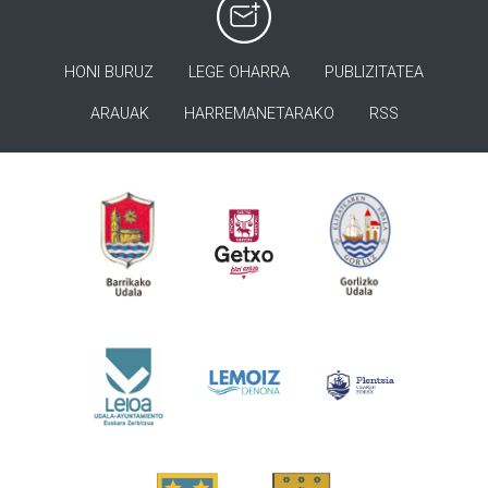
HONI BURUZ
LEGE OHARRA
PUBLIZITATEA
ARAUAK
HARREMANETARAKO
RSS