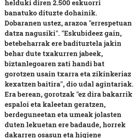
helduki diren 2.500 eskuorri
banatuko dituzte dohainik.
Dobaranen ustez, arazoa "errespetuan
datza nagusiki". "Eskubideez gain,
betebeharrak ere badituztela jakin
behar dute txakurren jabeek,
biztanlegoaren zati handi bat
gorotzen usain txarra eta zikinkeriaz
kexatzen baitira", dio udal agintariak.
Era berean, gorotzak "ez dira bakarrik
espaloi eta kaleetan geratzen,
berdeguneetan eta umeak jolasten
duten lekuetan ere badaude, horrek
dakarren osasun eta higiene