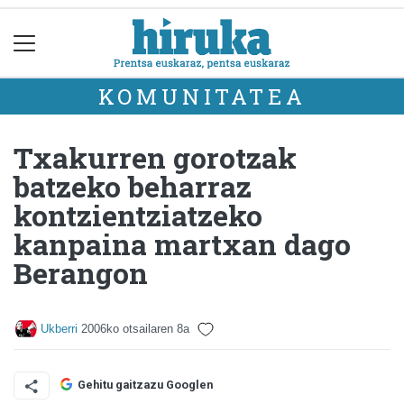
KOMUNITATEA
Txakurren gorotzak
batzeko beharraz
kontzientziatzeko
kanpaina martxan dago
Berangon
Ukberri
2006ko otsailaren 8a
Gehitu gaitzazu Googlen