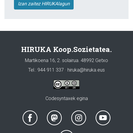
Izan zaitez HIRUKAlagun
HIRUKA Koop.Sozietatea.
Martikoena 16, 2. solairua. 48992 Getxo
Tel.: 944 911 337 · hiruka@hiruka.eus
Codesyntaxek egina