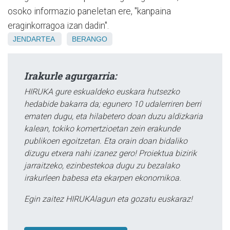
osoko informazio paneletan ere, "kanpaina
eraginkorragoa izan dadin".
JENDARTEA
BERANGO
Irakurle agurgarria:
HIRUKA gure eskualdeko euskara hutsezko
hedabide bakarra da; egunero 10 udalerriren berri
ematen dugu, eta hilabetero doan duzu aldizkaria
kalean, tokiko komertzioetan zein erakunde
publikoen egoitzetan. Eta orain doan bidaliko
dizugu etxera nahi izanez gero! Proiektua bizirik
jarraitzeko, ezinbestekoa dugu zu bezalako
irakurleen babesa eta ekarpen ekonomikoa.
Egin zaitez HIRUKAlagun eta gozatu euskaraz!