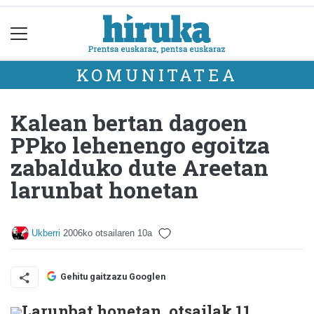
KOMUNITATEA
Kalean bertan dagoen
PPko lehenengo egoitza
zabalduko dute Areetan
larunbat honetan
Ukberri
2006ko otsailaren 10a
Gehitu gaitzazu Googlen
Larunbat honetan, otsailak 11,