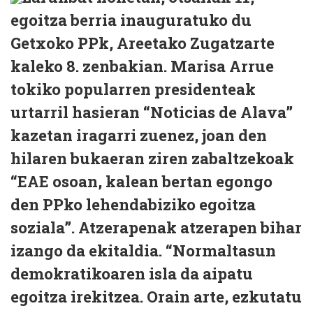
egoitza berria inauguratuko du
Getxoko PPk, Areetako Zugatzarte
kaleko 8. zenbakian. Marisa Arrue
tokiko popularren presidenteak
urtarril hasieran “Noticias de Alava”
kazetan iragarri zuenez, joan den
hilaren bukaeran ziren zabaltzekoak
“EAE osoan, kalean bertan egongo
den PPko lehendabiziko egoitza
soziala”. Atzerapenak atzerapen bihar
izango da ekitaldia. “Normaltasun
demokratikoaren isla da aipatu
egoitza irekitzea. Orain arte, ezkutatu