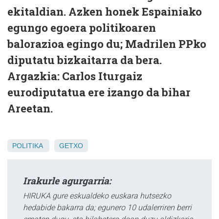
ekitaldian. Azken honek Espainiako
egungo egoera politikoaren
balorazioa egingo du; Madrilen PPko
diputatu bizkaitarra da bera.
Argazkia: Carlos Iturgaiz
eurodiputatua ere izango da bihar
Areetan.
POLITIKA
GETXO
Irakurle agurgarria:
HIRUKA gure eskualdeko euskara hutsezko
hedabide bakarra da; egunero 10 udalerriren berri