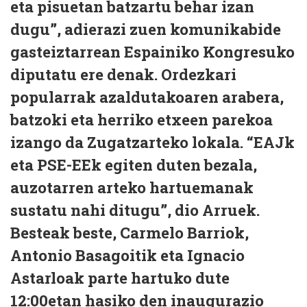
eta pisuetan batzartu behar izan
dugu”, adierazi zuen komunikabide
gasteiztarrean Espainiko Kongresuko
diputatu ere denak. Ordezkari
popularrak azaldutakoaren arabera,
batzoki eta herriko etxeen parekoa
izango da Zugatzarteko lokala. “EAJk
eta PSE-EEk egiten duten bezala,
auzotarren arteko hartuemanak
sustatu nahi ditugu”, dio Arruek.
Besteak beste, Carmelo Barriok,
Antonio Basagoitik eta Ignacio
Astarloak parte hartuko dute
12:00etan hasiko den inaugurazio