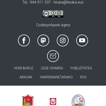
Tel.: 944 911 337 · hiruka@hiruka.eus
Codesyntaxek egina
HONI BURUZ
LEGE OHARRA
PUBLIZITATEA
ARAUAK
HARREMANETARAKO
RSS