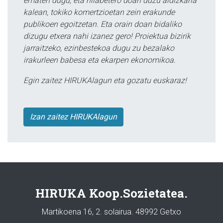
ematen dugu, eta hilabetero doan duzu aldizkaria
kalean, tokiko komertzioetan zein erakunde
publikoen egoitzetan. Eta orain doan bidaliko
dizugu etxera nahi izanez gero! Proiektua bizirik
jarraitzeko, ezinbestekoa dugu zu bezalako
irakurleen babesa eta ekarpen ekonomikoa.
Egin zaitez HIRUKAlagun eta gozatu euskaraz!
Izan zaitez HIRUKAlagun
HIRUKA Koop.Sozietatea.
Martikoena 16, 2. solairua. 48992 Getxo