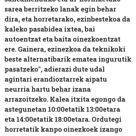
sarea berritzeko lanak egin behar
dira, eta horretarako, ezinbestekoa da
kaleko pasabidea ixtea, bai
autoentzat eta baita oinezkoentzat
ere. Gainera, ezinezkoa da teknikoki
beste alternatibarik ematea ingurutik
pasatzeko", adierazi dute udal
agintari erandioztarrek aipatu
neurria hartu behar izana
arrazoitzeko. Kalea itxita egongo da
astegunetan 10:00etatik 13:00etara
eta 14:00etatik 18:00etara. Ordutegi
horretatik kanpo oinezkoek izango