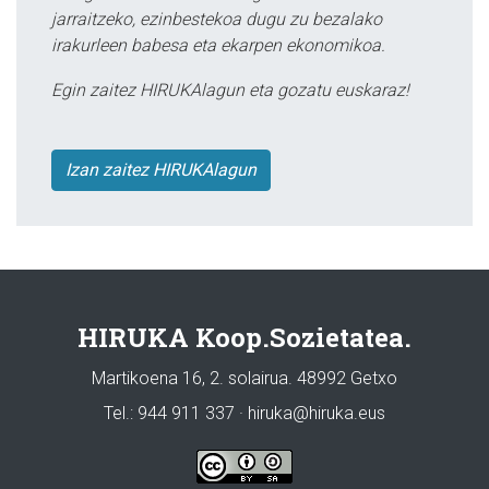
jarraitzeko, ezinbestekoa dugu zu bezalako
irakurleen babesa eta ekarpen ekonomikoa.
Egin zaitez HIRUKAlagun eta gozatu euskaraz!
Izan zaitez HIRUKAlagun
HIRUKA Koop.Sozietatea.
Martikoena 16, 2. solairua. 48992 Getxo
Tel.: 944 911 337 · hiruka@hiruka.eus