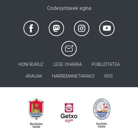
Codesyntaxek egina
HONI BURUZ
LEGE OHARRA
PUBLIZITATEA
ARAUAK
HARREMANETARAKO
RSS