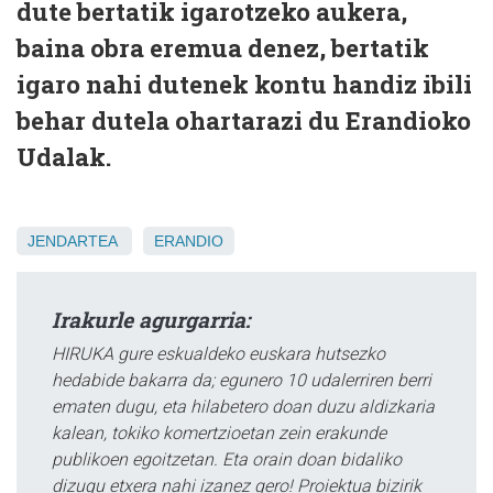
dute bertatik igarotzeko aukera,
baina obra eremua denez, bertatik
igaro nahi dutenek kontu handiz ibili
behar dutela ohartarazi du Erandioko
Udalak.
JENDARTEA
ERANDIO
Irakurle agurgarria:
HIRUKA gure eskualdeko euskara hutsezko
hedabide bakarra da; egunero 10 udalerriren berri
ematen dugu, eta hilabetero doan duzu aldizkaria
kalean, tokiko komertzioetan zein erakunde
publikoen egoitzetan. Eta orain doan bidaliko
dizugu etxera nahi izanez gero! Proiektua bizirik