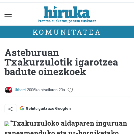
KOMUNITATEA
Asteburuan
Txakurzulotik igarotzea
badute oinezkoek
Ukberri
2006ko otsailaren 20a
Gehitu gaitzazu Googlen
"Txakurzuloko aldaparen inguruan
saneamenduko eta ur-horniketako