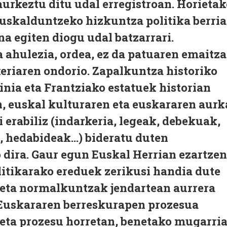
urkeztu ditu udal erregistroan. Horietak
euskalduntzeko hizkuntza politika berria
a egiten diogu udal batzarrari.
 ahulezia, ordea, ez da patuaren emaitza
eriaren ondorio. Zapalkuntza historiko
inia eta Frantziako estatuek historian
n, euskal kulturaren eta euskararen aurk
i erabiliz (indarkeria, legeak, debekuak,
, hedabideak...) bideratu duten
 dira. Gaur egun Euskal Herrian ezartzen
litikarako ereduek zerikusi handia dute
 eta normalkuntzak jendartean aurrera
. Euskararen berreskurapen prozesua
 eta prozesu horretan, benetako mugarri