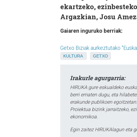
ekartzeko, ezinbesteko
Argazkian, Josu Ameza
Gaiaren inguruko berriak:
Getxo Biziak aurkeztutako "Euskal
KULTURA
GETXO
Irakurle agurgarria:
HIRUKA gure eskualdeko euskar
berri ematen dugu, eta hilabet
erakunde publikoen egoitzetan.
Proiektua bizirik jarraitzeko, 
ekonomikoa.
Egin zaitez HIRUKAlagun eta g