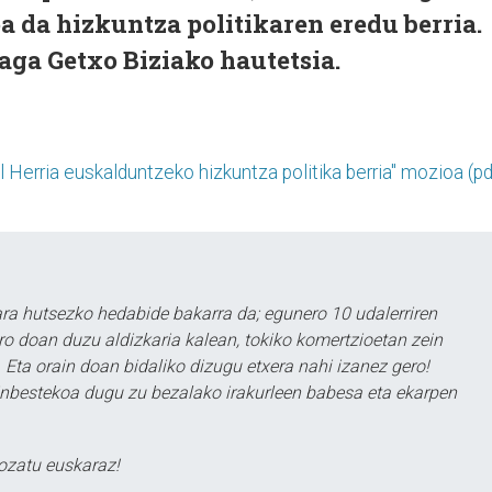
a da hizkuntza politikaren eredu berria.
ga Getxo Biziako hautetsia.
 Herria euskalduntzeko hizkuntza politika berria" mozioa (pd
a hutsezko hedabide bakarra da; egunero 10 udalerriren
ero doan duzu aldizkaria kalean, tokiko komertzioetan zein
 Eta orain doan bidaliko dizugu etxera nahi izanez gero!
ezinbestekoa dugu zu bezalako irakurleen babesa eta ekarpen
ozatu euskaraz!