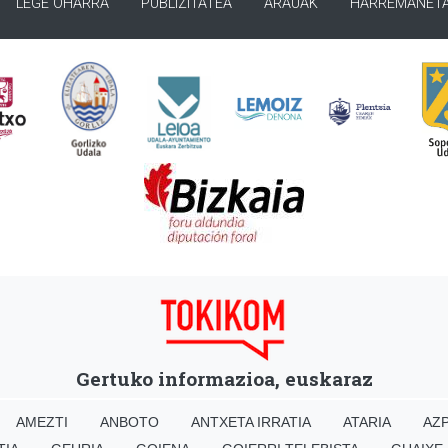
LEGE OHARRA
PUBLIZITATEA
ARAUAK
HARREMANET
Gertuko informazioa, euskaraz
AMEZTI
ANBOTO
ANTXETA IRRATIA
ATARIA
AZP