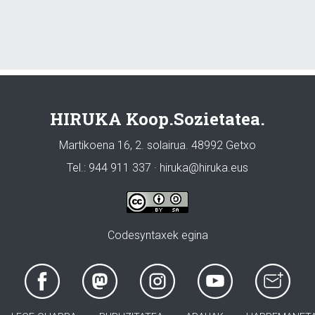
HIRUKA Koop.Sozietatea.
Martikoena 16, 2. solairua. 48992 Getxo
Tel.: 944 911 337 · hiruka@hiruka.eus
Codesyntaxek egina