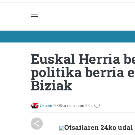
Euskal Herria 
politika berria
Biziak
Ukberri
2006ko otsailaren 22a
Otsailaren 24ko udal