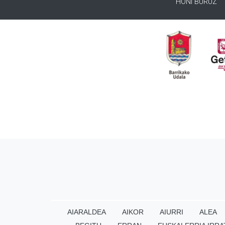
HONI BURUZ
AIARALDEA
AIKOR
AIURRI
ALEA