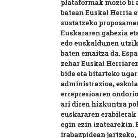
plataformak mozio bi a
batean Euskal Herria 
sustatzeko proposamen
Euskararen gabezia eta
edo euskaldunen utzik
baten emaitza da. Espa
zehar Euskal Herriare
bide eta bitarteko ugar
administrazioa, eskola
errepresioaren ondorio
ari diren hizkuntza po
euskararen erabilerak
egin ezin izatearekin
irabazpidean jartzeko,