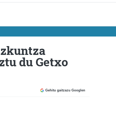
izkuntza
ztu du Getxo
Gehitu gaitzazu Googlen