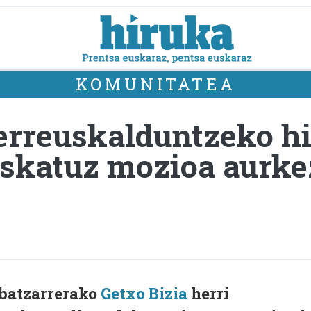
KOMUNITATEA
berreuskalduntzeko h
 eskatuz mozioa aurke
 batzarrerako
Getxo Bizia
herri