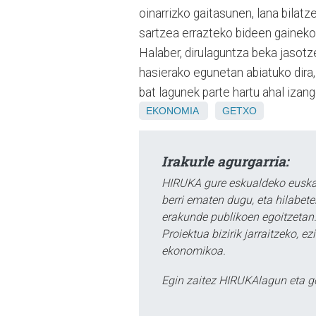
oinarrizko gaitasunen, lana bilat
sartzea errazteko bideen gaineko 
Halaber, dirulaguntza beka jasotz
hasierako egunetan abiatuko dira,
bat lagunek parte hartu ahal izang
EKONOMIA
GETXO
Irakurle agurgarria:
HIRUKA gure eskualdeko euskar
berri ematen dugu, eta hilabet
erakunde publikoen egoitzetan.
Proiektua bizirik jarraitzeko, 
ekonomikoa.
Egin zaitez HIRUKAlagun eta g