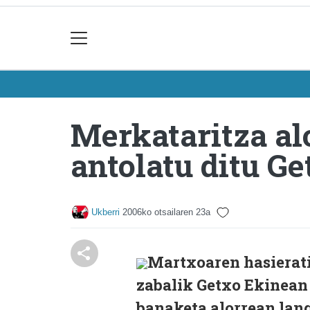
Merkataritza al
antolatu ditu G
Ukberri
2006ko otsailaren 23a
Martxoaren hasierati
zabalik Getxo Ekinean 
banaketa alorrean lan