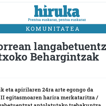
KOMUNITATEA
orrean langabetuentz
etxoko Behargintzak
k eta apirilaren 24ra arte egongo da
II egitasmoaren harira merkataritza /
gabetuentzat antolatutako trebakuntza