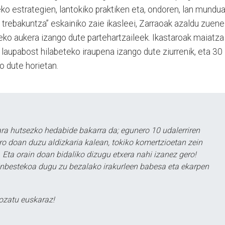
zeko estrategien, lantokiko praktiken eta, ondoren, lan mundu
trebakuntza” eskainiko zaie ikasleei, Zarraoak azaldu zuene
eko aukera izango dute partehartzaileek. Ikastaroak maiatza
 laupabost hilabeteko iraupena izango dute ziurrenik, eta 30
o dute horietan.
a hutsezko hedabide bakarra da; egunero 10 udalerriren
ero doan duzu aldizkaria kalean, tokiko komertzioetan zein
 Eta orain doan bidaliko dizugu etxera nahi izanez gero!
ezinbestekoa dugu zu bezalako irakurleen babesa eta ekarpen
ozatu euskaraz!