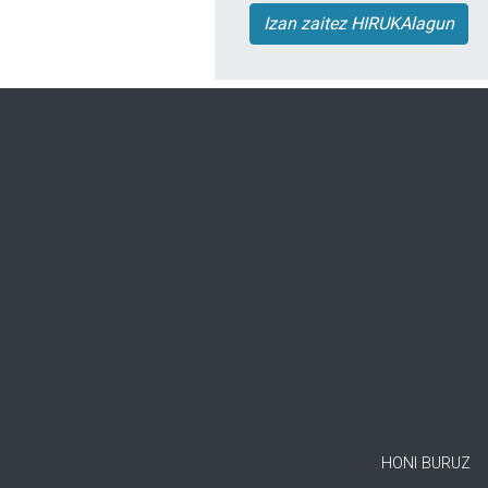
Izan zaitez HIRUKAlagun
HONI BURUZ