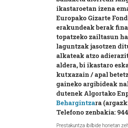
ikastaroetan izena em
Europako Gizarte Fond
erakundeak berak fina
topatzeko zailtasun ha
laguntzak jasotzen dit
alkateak atzo adierazi
aldera, bi ikastaro esk
kutxazain / apal betet
gaineko argibideak na
dutenek Algortako Enp
Behargintza
ra (argazk
Telefono zenbakia: 944
Prestakuntza ibilbide horietan ze