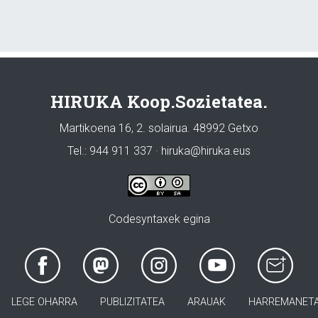
HIRUKA Koop.Sozietatea.
Martikoena 16, 2. solairua. 48992 Getxo
Tel.: 944 911 337 · hiruka@hiruka.eus
Codesyntaxek egina
LEGE OHARRA
PUBLIZITATEA
ARAUAK
HARREMANET