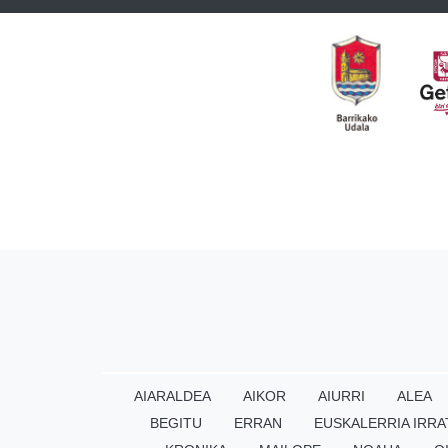
AIARALDEA
AIKOR
AIURRI
ALEA
BEGITU
ERRAN
EUSKALERRIA IRRA