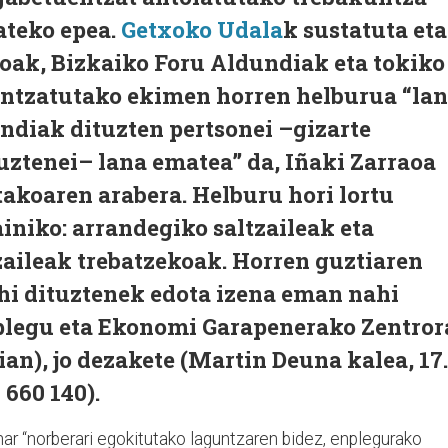
ateko epea.
Getxoko Udala
k sustatuta eta
oak, Bizkaiko Foru Aldundiak eta tokiko
ntzatutako ekimen horren helburua “la
ndiak dituzten pertsonei –gizarte
uztenei– lana ematea” da, Iñaki Zarraoa
takoaren arabera. Helburu hori lortu
ainiko: arrandegiko saltzaileak eta
zaileak trebatzekoak. Horren guztiaren
hi dituztenek edota izena eman nahi
legu eta Ekonomi Garapenerako Zentror
ian), jo dezakete (Martin Deuna kalea, 17.
 660 140).
har “norberari egokitutako laguntzaren bidez, enplegurako