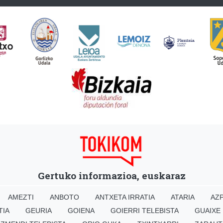
Gertuko informazioa, euskaraz
AMEZTI
ANBOTO
ANTXETA IRRATIA
ATARIA
AZP
TIA
GEURIA
GOIENA
GOIERRI TELEBISTA
GUAIXE