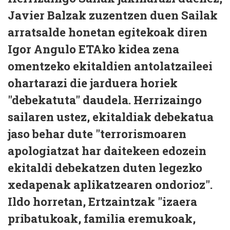
Javier Balzak zuzentzen duen Sailak
arratsalde honetan egitekoak diren
Igor Angulo ETAko kidea zena
omentzeko ekitaldien antolatzaileei
ohartarazi die jarduera horiek
"debekatuta" daudela. Herrizaingo
sailaren ustez, ekitaldiak debekatua
jaso behar dute "terrorismoaren
apologiatzat har daitekeen edozein
ekitaldi debekatzen duten legezko
xedapenak aplikatzearen ondorioz".
Ildo horretan, Ertzaintzak "izaera
pribatukoak, familia eremukoak,