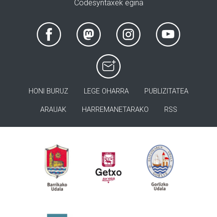
Codesyntaxek egina
HONI BURUZ
LEGE OHARRA
PUBLIZITATEA
ARAUAK
HARREMANETARAKO
RSS