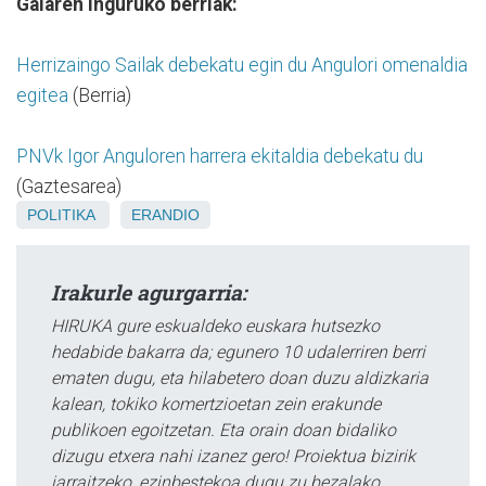
Gaiaren inguruko berriak:
Herrizaingo Sailak debekatu egin du Angulori omenaldia
egitea
(Berria)
PNVk Igor Anguloren harrera ekitaldia debekatu du
(Gaztesarea)
POLITIKA
ERANDIO
Irakurle agurgarria:
HIRUKA gure eskualdeko euskara hutsezko
hedabide bakarra da; egunero 10 udalerriren berri
ematen dugu, eta hilabetero doan duzu aldizkaria
kalean, tokiko komertzioetan zein erakunde
publikoen egoitzetan. Eta orain doan bidaliko
dizugu etxera nahi izanez gero! Proiektua bizirik
jarraitzeko, ezinbestekoa dugu zu bezalako