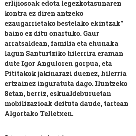
erlijiosoak edota legezkotasunaren
kontra ez diren antzeko
ezaugarrietako bestelako ekintzak"
baino ez ditu onartuko. Gaur
arratsaldean, familia eta ehunaka
lagun Santurtziko hilerrira eraman
dute Igor Anguloren gorpua, eta
Pititakok jakinarazi duenez, hilerria
ertzainez inguratuta dago. Iluntzeko
8etan, berriz, eskualdeburuetan
mobilizazioak deituta daude, tartean
Algortako Telletxen.