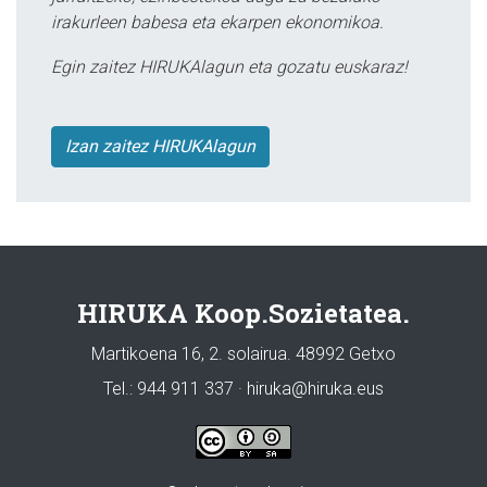
irakurleen babesa eta ekarpen ekonomikoa.
Egin zaitez HIRUKAlagun eta gozatu euskaraz!
Izan zaitez HIRUKAlagun
HIRUKA Koop.Sozietatea.
Martikoena 16, 2. solairua. 48992 Getxo
Tel.: 944 911 337 · hiruka@hiruka.eus