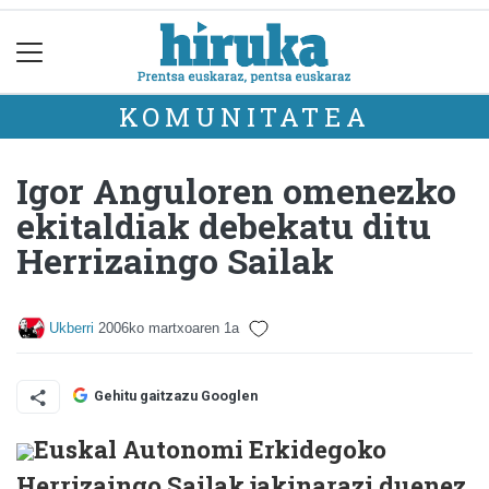
KOMUNITATEA
Igor Anguloren omenezko
ekitaldiak debekatu ditu
Herrizaingo Sailak
Ukberri
2006ko martxoaren 1a
Gehitu gaitzazu Googlen
Euskal Autonomi Erkidegoko
Herrizaingo Sailak jakinarazi duenez,