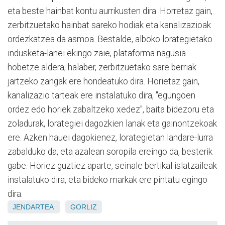
eta beste hainbat kontu aurrikusten dira. Horretaz gain,
zerbitzuetako hainbat sareko hodiak eta kanalizazioak
ordezkatzea da asmoa. Bestalde, alboko lorategietako
indusketa-lanei ekingo zaie, plataforma nagusia
hobetze aldera; halaber, zerbitzuetako sare berriak
jartzeko zangak ere hondeatuko dira. Horietaz gain,
kanalizazio tarteak ere instalatuko dira, "egungoen
ordez edo horiek zabaltzeko xedez", baita bidezoru eta
zoladurak, lorategiei dagozkien lanak eta gainontzekoak
ere. Azken hauei dagokienez, lorategietan landare-lurra
zabalduko da, eta azalean soropila ereingo da, besterik
gabe. Horiez guztiez aparte, seinale bertikal islatzaileak
instalatuko dira, eta bideko markak ere pintatu egingo
dira.
JENDARTEA
GORLIZ