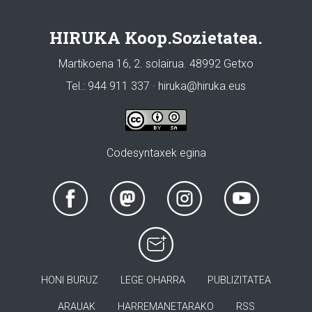
HIRUKA Koop.Sozietatea.
Martikoena 16, 2. solairua. 48992 Getxo
Tel.: 944 911 337 · hiruka@hiruka.eus
Codesyntaxek egina
HONI BURUZ
LEGE OHARRA
PUBLIZITATEA
ARAUAK
HARREMANETARAKO
RSS