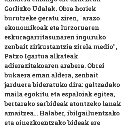
Gorlizko Udalak. Obra horiek
burutzeke geratu ziren, "arazo
ekonomikoak eta lurzoruaren
eskuragarritasunaren inguruko
zenbait zirkustantzia zirela medio",
Patxo Igartua alkateak
adierazitakoaren arabera. Obrei
bukaera eman aldera, zenbait
jarduera bideratuko dira: galtzadako
maila egokitu eta espaloiak egitea,
bertarako sarbideak atontzeko lanak
amaitzea... Halaber, ibilgailuentzako
eta oinezkoentzako bideak ere