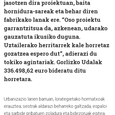
jasotzen dira proiektuan, baita
hornidura-sareak eta behar diren
fabrikako lanak ere. “Oso proiektu
garrantzitsua da, azkenean, udarako
gauzatuta ikusiko duguna.
Uztailerako herritarrek kale horretaz
gozatzea espero dut”, adierazi du
tokiko agintariak. Gorlizko Udalak
336.498,62 euro bideratu ditu
horretara.
Urbanizazio lanen barruan, lorategietako hormatxoak
erauztea; sestrak aldarazi beharreko galtzada, espaloi
eta sarbide pribatuen zoladura eta bidezoruak egitea,