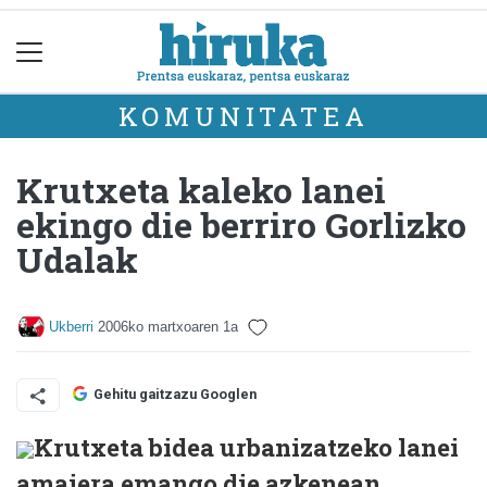
KOMUNITATEA
Krutxeta kaleko lanei
ekingo die berriro Gorlizko
Udalak
Ukberri
2006ko martxoaren 1a
Gehitu gaitzazu Googlen
Krutxeta bidea urbanizatzeko lanei
amaiera emango die azkenean