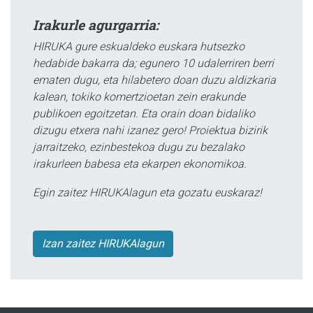
Irakurle agurgarria:
HIRUKA gure eskualdeko euskara hutsezko
hedabide bakarra da; egunero 10 udalerriren berri
ematen dugu, eta hilabetero doan duzu aldizkaria
kalean, tokiko komertzioetan zein erakunde
publikoen egoitzetan. Eta orain doan bidaliko
dizugu etxera nahi izanez gero! Proiektua bizirik
jarraitzeko, ezinbestekoa dugu zu bezalako
irakurleen babesa eta ekarpen ekonomikoa.
Egin zaitez HIRUKAlagun eta gozatu euskaraz!
Izan zaitez HIRUKAlagun