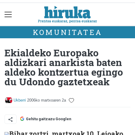
KOMUNITATEA
Ekialdeko Europako
aldizkari anarkista baten
aldeko kontzertua egingo
du Udondo gaztetxeak
Ukberri
2006ko martxoaren 2a
Gehitu gaitzazu Googlen
Bihar zortzi, martxoak 10, Leioako