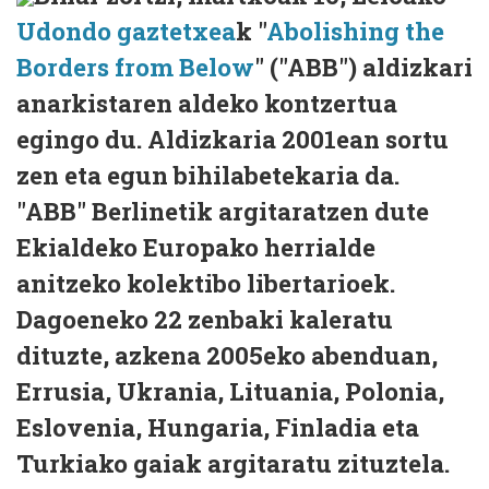
Udondo gaztetxea
k "
Abolishing the
Borders from Below
" ("ABB") aldizkari
anarkistaren aldeko kontzertua
egingo du. Aldizkaria 2001ean sortu
zen eta egun bihilabetekaria da.
"ABB" Berlinetik argitaratzen dute
Ekialdeko Europako herrialde
anitzeko kolektibo libertarioek.
Dagoeneko 22 zenbaki kaleratu
dituzte, azkena 2005eko abenduan,
Errusia, Ukrania, Lituania, Polonia,
Eslovenia, Hungaria, Finladia eta
Turkiako gaiak argitaratu zituztela.