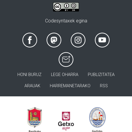
Codesyntaxek egina
HONI BURUZ
LEGE OHARRA
PUBLIZITATEA
ARAUAK
HARREMANETARAKO
RSS