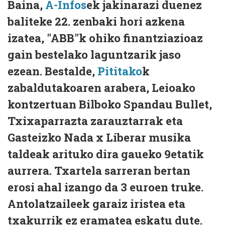
Baina,
A-Infos
ek jakinarazi duenez
baliteke 22. zenbaki hori azkena
izatea, "ABB"k ohiko finantziazioaz
gain bestelako laguntzarik jaso
ezean. Bestalde,
Pititako
k
zabaldutakoaren arabera, Leioako
kontzertuan Bilboko Spandau Bullet,
Txixaparrazta zarauztarrak eta
Gasteizko Nada x Liberar musika
taldeak arituko dira gaueko 9etatik
aurrera. Txartela sarreran bertan
erosi ahal izango da 3 euroen truke.
Antolatzaileek garaiz iristea eta
txakurrik ez eramatea eskatu dute.