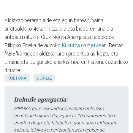
Aldizkari beraren alde eta egun berean, baina
arratsaldeko 4etan hitzaldia eta bideo-emanaldia
antolatu dituzte Cruz Negra Anarquista taldekoek
Bilboko Errekalde auzoko
Kukutza gaztetxea
n. Bertan
"ABB"ko kideek aldizkariaren proiektua aurkeztu eta
Errusia eta Bulgariako anarkismoaren historiak azalduko
dituzte.
KULTURA
GORLIZ
Irakurle agurgarria:
HIRUKA gure eskualdeko euskara hutsezko
hedabide bakarra da; egunero 10 udalerriren berri
ematen dugu, eta hilabetero doan duzu aldizkaria
kalean, tokiko komertzioetan zein erakunde