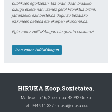
publikoen egoitzetan. Eta orain doan bidaliko
dizugu etxera nahi izanez gero! Proiektua bizirik
jarraitzeko, ezinbestekoa dugu zu bezalako
irakurleen babesa eta ekarpen ekonomikoa.
Egin zaitez HIRUKAlagun eta gozatu euskaraz!
Izan zaitez HIRUKAlagun
HIRUKA Koop.Sozietatea.
Martikoena 16, 2. solairua. 48992 Getxo
Tel.: 944 911 337 · hiruka@hiruka.eus