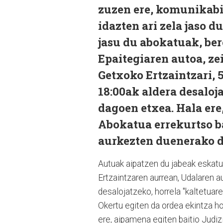
zuzen ere, komunikabi
idazten ari zela jaso d
jasu du abokatuak, ber
Epaitegiaren autoa, ze
Getxoko Ertzaintzari, 
18:00ak aldera desaloj
dagoen etxea. Hala ere
Abokatua errekurtso ba
aurkezten duenerako d
Autuak aipatzen du jabeak eskatu
Ertzaintzaren aurrean, Udalaren a
desalojatzeko, horrela "kaltetua
Okertu egiten da ordea ekintza ho
ere, aipamena egiten baitio Judizi