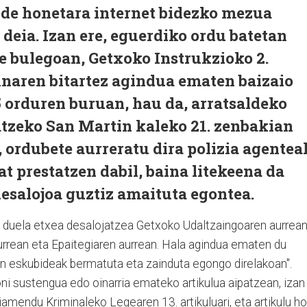
de honetara internet bidezko mezua
u deia. Izan ere, eguerdiko ordu batetan
e bulegoan, Getxoko Instrukzioko 2.
inaren bitartez agindua ematen baizaio
5 orduren buruan, hau da, arratsaldeko
atzeko San Martin kaleko 21. zenbakian
, ordubete aurreratu dira polizia agentea
t prestatzen dabil, baina litekeena da
esalojoa guztiz amaituta egontea.
 duela etxea desalojatzea Getxoko Udaltzaingoaren aurrean
urrean eta Epaitegiaren aurrean. Hala agindua ematen du
ren eskubideak bermatuta eta zainduta egongo direlakoan".
ni sustengua edo oinarria emateko artikulua aipatzean, izan
amendu Kriminaleko Legearen 13. artikuluari, eta artikulu ho