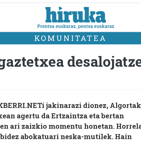
KOMUNITATEA
aztetxea desalojatze
KBERRI.NETi jakinarazi dionez, Algorta
ean agertu da Ertzaintza eta bertan
ten ari zaizkio momentu honetan. Horrel
o bidez abokatuari neska-mutilek. Hain