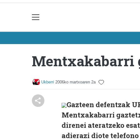
Mentxakabarri g
Ukberri
2006ko martxoaren 2a
Gazteen defentzak U
Mentxakabarri gaztetx
direnei ateratzeko esa
adierazi diote telefon