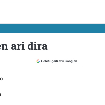
n ari dira
Gehitu gaitzazu Googlen
ko
a