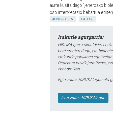
aurreikusita dago "jenerozko biol
oso interpretazio behartua egiten
JENDARTEA
GETXO
Irakurle agurgarria:
HIRUKA gure eskualdeko euskar
berri ematen dugu, eta hilabet
erakunde publikoen egoitzetan.
Proiektua bizirik jarraitzeko, 
ekonomikoa.
Egin zaitez HIRUKAlagun eta g
Izan zaitez HIRUKAlagun