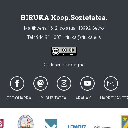
HIRUKA Koop.Sozietatea.
Martikoena 16, 2. solairua. 48992 Getxo
Tel.: 944 911 337 · hiruka@hiruka.eus
Codesyntaxek egina
LEGE OHARRA
PUBLIZITATEA
ARAUAK
HARREMANET