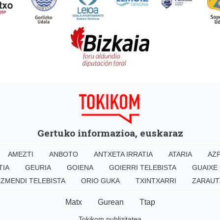
Gertuko informazioa, euskaraz
AMEZTI
ANBOTO
ANTXETA IRRATIA
ATARIA
AZP
TIA
GEURIA
GOIENA
GOIERRI TELEBISTA
GUAIXE
IZMENDI TELEBISTA
ORIO GUKA
TXINTXARRI
ZARAUT
Matx
Gurean
Ttap
Tokikom publizitatea