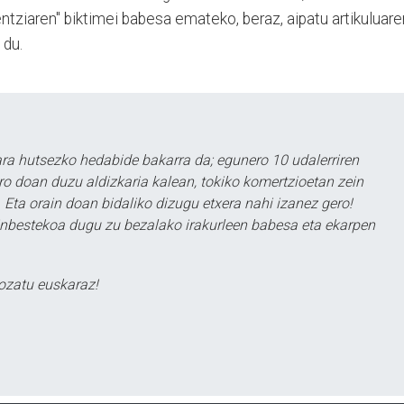
entziaren" biktimei babesa emateko, beraz, aipatu artikuluare
 du.
a hutsezko hedabide bakarra da; egunero 10 udalerriren
ero doan duzu aldizkaria kalean, tokiko komertzioetan zein
 Eta orain doan bidaliko dizugu etxera nahi izanez gero!
ezinbestekoa dugu zu bezalako irakurleen babesa eta ekarpen
ozatu euskaraz!