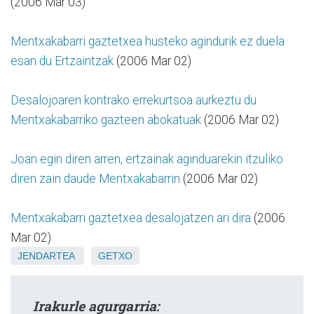
(2006 Mar 03)
Mentxakabarri gaztetxea husteko agindurik ez duela
esan du Ertzaintzak
(2006 Mar 02)
Desalojoaren kontrako errekurtsoa aurkeztu du
Mentxakabarriko gazteen abokatuak
(2006 Mar 02)
Joan egin diren arren, ertzainak aginduarekin itzuliko
diren zain daude Mentxakabarrin
(2006 Mar 02)
Mentxakabarri gaztetxea desalojatzen ari dira
(2006
Mar 02)
JENDARTEA
GETXO
Irakurle agurgarria: