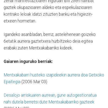
zehar manifestazioaren inguruan ibili ziren hainbat
gaztek okupazioaren aldeko eta espekulazioaren
kontrako leloak idatzi zituzten banku eta higiezin-
etxeen hormetan.
Igandeko asanbladan, berriz, astelehenean goizeko
6etatik aurrera gaztetxera hurbiltzeko deia egitea
erabaki zuten Mentxakabarriko kideek.
Gaiaren inguruko berriak:
Mentxakabarri husteko izapideekin aurrera doa Getxoko
Epaitegia
(2006 Mar 03)
Desalojo arriskuaren aurrean, gune autogestionatua
nahi dutela berretsi dute Mentxakabarriko gazteek