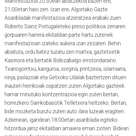
Manifestazioa 20:30ean abiatzekoa bazen ere,
21:00etan hasi zen. Izan ere, Algortako Gazte
Asanbladak manifestazioa atzeratzea erabaki zuen
Roberto Sainz Portugaleteko preso politikoa zenaren
gorpuaren harrera ekitaldian parte hartu zutenek
manifestazioan izateko aukera izan zezaten. Behin
abiatuta, ordu batez luzatu zen martxa, gaztetxetik
Kasinora eta bertatik Bidezabalgo errotondaraino.
Txanogorritxu, kanguroa, sorgina, printzesa, islamiarra,
ninja, pailazoak eta Getxoko Udalak baztertzen dituen
inauteri herrikoiak ospatzen zuten Algortako gazteek
hamar minutuko kontzentrazioa egin zuten bertan,
horrezkero Sarrikobasotik Telletxera heltzeko. Bertan,
bide mozketa burutu zuten auto ilara luzeak eragiten.
Azkenean, igandean 18:00etan asanblada egiteko
hitzordua jarriz ekitaldiari amaiera eman zioten. Bidean