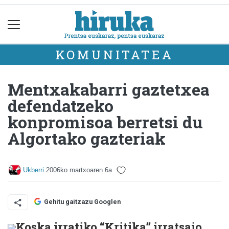
KOMUNITATEA
Mentxakabarri gaztetxea
defendatzeko
konpromisoa berretsi du
Algortako gazteriak
Ukberri
2006ko martxoaren 6a
Gehitu gaitzazu Googlen
Koska irratiko “Kritika” irratsaio