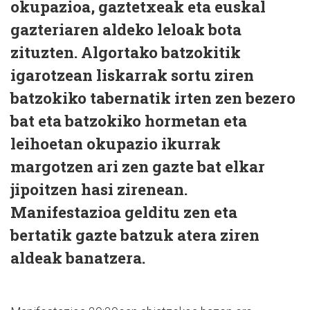
okupazioa, gaztetxeak eta euskal
gazteriaren aldeko leloak bota
zituzten. Algortako batzokitik
igarotzean liskarrak sortu ziren
batzokiko tabernatik irten zen bezero
bat eta batzokiko hormetan eta
leihoetan okupazio ikurrak
margotzen ari zen gazte bat elkar
jipoitzen hasi zirenean.
Manifestazioa gelditu zen eta
bertatik gazte batzuk atera ziren
aldeak banatzera.