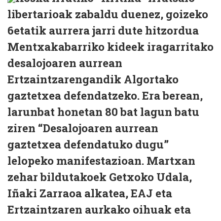
libertarioak zabaldu duenez, goizeko
6etatik aurrera jarri dute hitzordua
Mentxakabarriko kideek iragarritako
desalojoaren aurrean
Ertzaintzarengandik Algortako
gaztetxea defendatzeko. Era berean,
larunbat honetan 80 bat lagun batu
ziren “Desalojoaren aurrean
gaztetxea defendatuko dugu”
lelopeko manifestazioan. Martxan
zehar bildutakoek Getxoko Udala,
Iñaki Zarraoa alkatea, EAJ eta
Ertzaintzaren aurkako oihuak eta