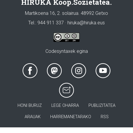
HIRUKA Koop.Sozietatea.
Martikoena 16, 2. solairua. 48992 Getxo
Tel.: 944 911 337 · hiruka@hiruka.eus
Codesyntaxek egina
HONI BURUZ
LEGE OHARRA
PUBLIZITATEA
ARAUAK
HARREMANETARAKO
RSS