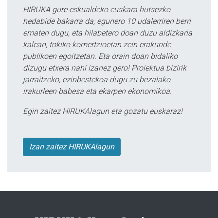
HIRUKA gure eskualdeko euskara hutsezko
hedabide bakarra da; egunero 10 udalerriren berri
ematen dugu, eta hilabetero doan duzu aldizkaria
kalean, tokiko komertzioetan zein erakunde
publikoen egoitzetan. Eta orain doan bidaliko
dizugu etxera nahi izanez gero! Proiektua bizirik
jarraitzeko, ezinbestekoa dugu zu bezalako
irakurleen babesa eta ekarpen ekonomikoa.
Egin zaitez HIRUKAlagun eta gozatu euskaraz!
Izan zaitez HIRUKAlagun