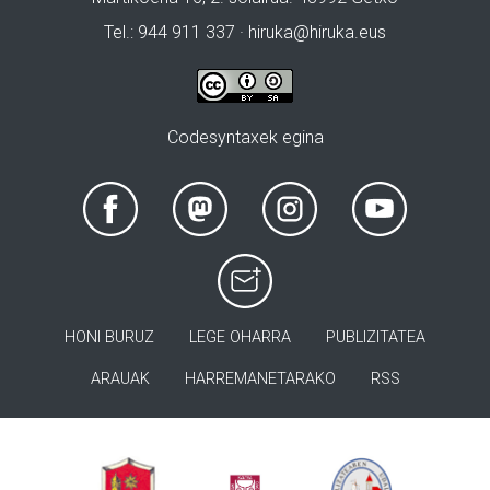
Tel.: 944 911 337 · hiruka@hiruka.eus
Codesyntaxek egina
HONI BURUZ
LEGE OHARRA
PUBLIZITATEA
ARAUAK
HARREMANETARAKO
RSS