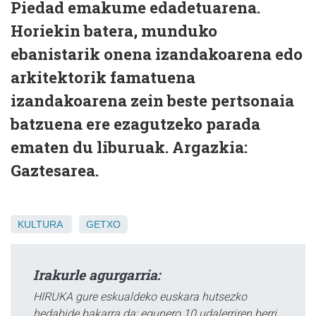
Piedad emakume edadetuarena.
Horiekin batera, munduko
ebanistarik onena izandakoarena edo
arkitektorik famatuena
izandakoarena zein beste pertsonaia
batzuena ere ezagutzeko parada
ematen du liburuak. Argazkia:
Gaztesarea.
KULTURA
GETXO
Irakurle agurgarria:
HIRUKA gure eskualdeko euskara hutsezko
hedabide bakarra da; egunero 10 udalerriren berri