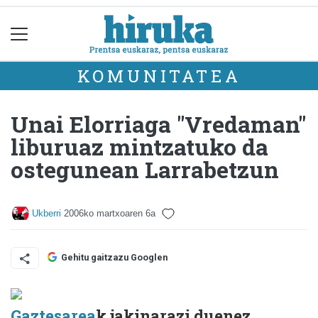
KOMUNITATEA
Unai Elorriaga "Vredaman"
liburuaz mintzatuko da
ostegunean Larrabetzun
Ukberri
2006ko martxoaren 6a
Gehitu gaitzazu Googlen
Gaztesarea
k jakinarazi duenez,