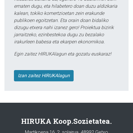
ematen dugu, eta hilabetero doan duzu aldizkaria
kalean, tokiko komertzioetan zein erakunde
publikoen egoitzetan. Eta orain doan bidaliko
dizugu etxera nahi izanez gero! Proiektua bizirik
jarraitzeko, ezinbestekoa dugu zu bezalako
irakurleen babesa eta ekarpen ekonomikoa.
Egin zaitez HIRUKAlagun eta gozatu euskaraz!
Izan zaitez HIRUKAlagun
HIRUKA Koop.Sozietatea.
Martikoena 16, 2. solairua. 48992 Getxo