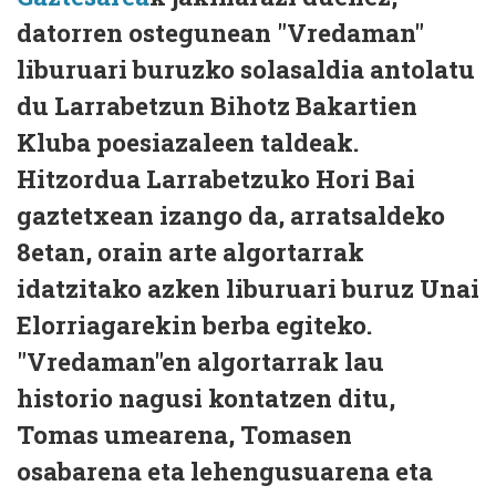
datorren ostegunean "Vredaman"
liburuari buruzko solasaldia antolatu
du Larrabetzun Bihotz Bakartien
Kluba poesiazaleen taldeak.
Hitzordua Larrabetzuko Hori Bai
gaztetxean izango da, arratsaldeko
8etan, orain arte algortarrak
idatzitako azken liburuari buruz Unai
Elorriagarekin berba egiteko.
"Vredaman"en algortarrak lau
historio nagusi kontatzen ditu,
Tomas umearena, Tomasen
osabarena eta lehengusuarena eta