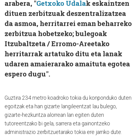
arabera, "
Getxoko Udala
k eskaintzen
dituen zerbitzuak deszentralizatzea
da asmoa, herritarrei eman beharreko
zerbitzua hobetzeko; bulegoak
Itzubaltzeta / Erromo-Areetako
herritarrak artatuko ditu eta lanak
udaren amaierarako amaituta egotea
espero dugu".
Guztira 234 metro koadroko tokia du konponduko duten
egoitzak eta han gizarte langileentzat lau bulego,
gizarte-hezkuntza alorrean lan egiten duten
tutoreentzako bi gela, sarrera eta gainontzeko
administrazio zerbitzuetarako tokia ere jarriko dute.