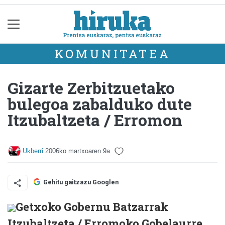
KOMUNITATEA
Gizarte Zerbitzuetako
bulegoa zabalduko dute
Itzubaltzeta / Erromon
Ukberri
2006ko martxoaren 9a
Gehitu gaitzazu Googlen
Getxoko Gobernu Batzarrak
Itzubaltzeta / Erromoko Gobelaurre