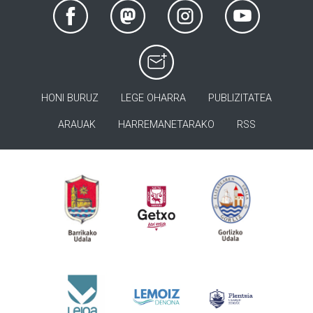
HONI BURUZ
LEGE OHARRA
PUBLIZITATEA
ARAUAK
HARREMANETARAKO
RSS