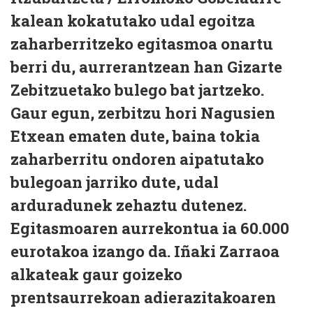
kalean kokatutako udal egoitza
zaharberritzeko egitasmoa onartu
berri du, aurrerantzean han Gizarte
Zebitzuetako bulego bat jartzeko.
Gaur egun, zerbitzu hori Nagusien
Etxean ematen dute, baina tokia
zaharberritu ondoren aipatutako
bulegoan jarriko dute, udal
arduradunek zehaztu dutenez.
Egitasmoaren aurrekontua ia 60.000
eurotakoa izango da. Iñaki Zarraoa
alkateak gaur goizeko
prentsaurrekoan adierazitakoaren