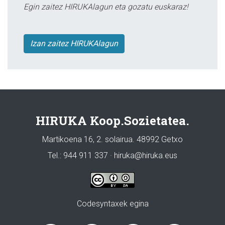
Egin zaitez HIRUKAlagun eta gozatu euskaraz!
Izan zaitez HIRUKAlagun
HIRUKA Koop.Sozietatea.
Martikoena 16, 2. solairua. 48992 Getxo
Tel.: 944 911 337 · hiruka@hiruka.eus
Codesyntaxek egina