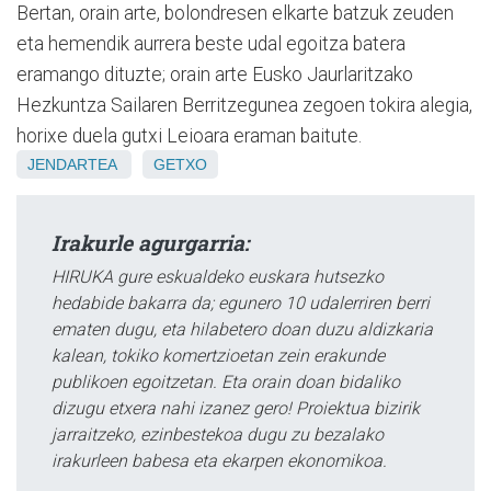
Bertan, orain arte, bolondresen elkarte batzuk zeuden
eta hemendik aurrera beste udal egoitza batera
eramango dituzte; orain arte Eusko Jaurlaritzako
Hezkuntza Sailaren Berritzegunea zegoen tokira alegia,
horixe duela gutxi Leioara eraman baitute.
JENDARTEA
GETXO
Irakurle agurgarria:
HIRUKA gure eskualdeko euskara hutsezko
hedabide bakarra da; egunero 10 udalerriren berri
ematen dugu, eta hilabetero doan duzu aldizkaria
kalean, tokiko komertzioetan zein erakunde
publikoen egoitzetan. Eta orain doan bidaliko
dizugu etxera nahi izanez gero! Proiektua bizirik
jarraitzeko, ezinbestekoa dugu zu bezalako
irakurleen babesa eta ekarpen ekonomikoa.