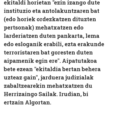
ekitaldi horietan "ezin izango dute
instituzio eta antolakuntzaren bat
(edo horiek ordezkatzen dituzten
pertsonak) mehatxatzen edo
larderiatzen duten pankarta, lema
edo esloganik erabili, ezta erakunde
terroristaren bat goresten duten
aipamenik egin ere". Aipatutakoa
bete ezean "ekitaldia bertan behera
uzteaz gain", jarduera judizialak
zabaltzearekin mehatxatzen du
Herrizaingo Sailak. Irudian, bi
ertzain Algortan.