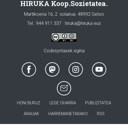
HIRUKA Koop.Sozietatea.
Martikoena 16, 2. solairua. 48992 Getxo
Tel.: 944 911 337 · hiruka@hiruka.eus
Codesyntaxek egina
HONI BURUZ
LEGE OHARRA
PUBLIZITATEA
ARAUAK
HARREMANETARAKO
RSS