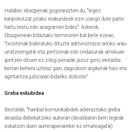
Halaber, ebazpenak gogorarazten du, "legez
kanpokotzat jotako erakundeek ezin izango dute parte
hartu testu edo anagramen bidez". Azkenik,
Ebazpenean bildutako terminoren bat bete ezean,
"txostenak bideratuko dituzte administrazio arloko arau-
urratzeengatik eta, pertsonak edo ondasunak arriskuan
ipintzen dituen ez-zilegi penalak jazoz gero, ekitaldia
bertan behera uzteaz gain, dagozkion argiketak hasi eta
agintaritza judizialari bidaliko dizkiote".
Greba eskubidea
Bestalde, "hainbat komunikabidek adierazitako greba
deialdia debekatzeko aukerari (deialdiaren berri legeak
eskatzen duen aurrerapenarekin ez emateagatik)