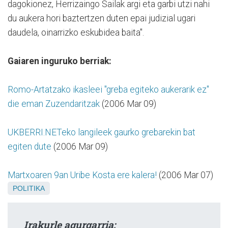
dagokionez, Herrizaingo Sailak argi eta garbi utzi nahi
du aukera hori baztertzen duten epai judizial ugari
daudela, oinarrizko eskubidea baita".
Gaiaren inguruko berriak:
Romo-Artatzako ikasleei "greba egiteko aukerarik ez"
die eman Zuzendaritzak
(2006 Mar 09)
UKBERRI.NETeko langileek gaurko grebarekin bat
egiten dute
(2006 Mar 09)
Martxoaren 9an Uribe Kosta ere kalera!
(2006 Mar 07)
POLITIKA
Irakurle agurgarria: