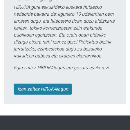
HIRUKA gure eskualdeko euskara hutsezko
hedabide bakarra da; egunero 10 udalerriren berri
ematen dugu, eta hilabetero doan duzu aldizkaria
kalean, tokiko komertzioetan zein erakunde
publikoen egoitzetan. Eta orain doan bidaliko
dizugu etxera nahi izanez gero! Proiektua bizirik
jarraitzeko, ezinbestekoa dugu zu bezalako
irakurleen babesa eta ekarpen ekonomikoa.
Egin zaitez HIRUKAlagun eta gozatu euskaraz!
Izan zaitez HIRUKAlagun