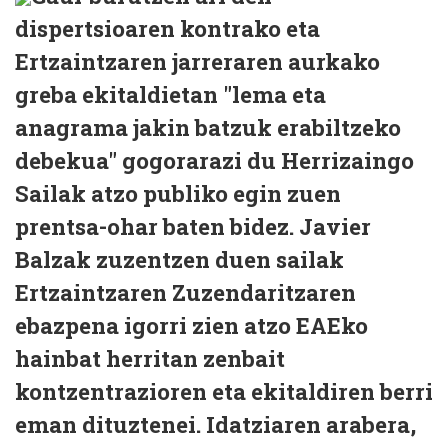
dispertsioaren kontrako eta
Ertzaintzaren jarreraren aurkako
greba ekitaldietan "lema eta
anagrama jakin batzuk erabiltzeko
debekua" gogorarazi du Herrizaingo
Sailak atzo publiko egin zuen
prentsa-ohar baten bidez. Javier
Balzak zuzentzen duen sailak
Ertzaintzaren Zuzendaritzaren
ebazpena igorri zien atzo EAEko
hainbat herritan zenbait
kontzentrazioren eta ekitaldiren berri
eman dituztenei. Idatziaren arabera,