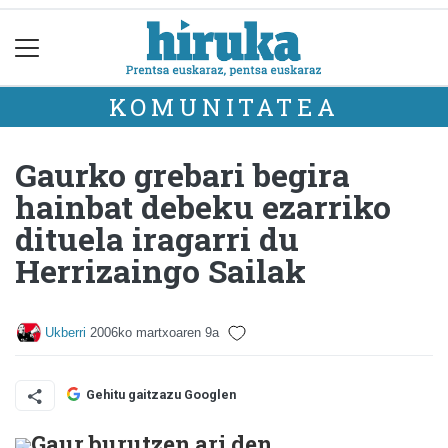
KOMUNITATEA
Gaurko grebari begira
hainbat debeku ezarriko
dituela iragarri du
Herrizaingo Sailak
Ukberri
2006ko martxoaren 9a
Gehitu gaitzazu Googlen
Gaur burutzen ari den