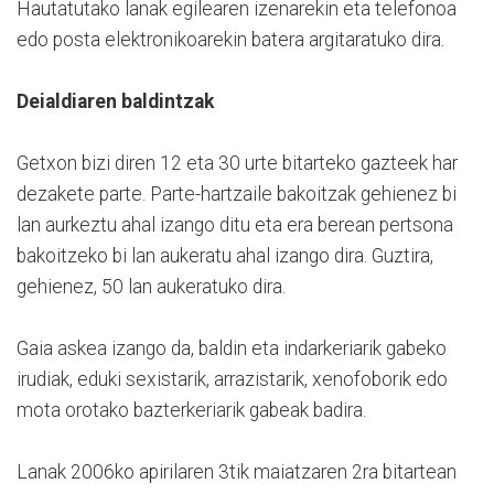
Hautatutako lanak egilearen izenarekin eta telefonoa
edo posta elektronikoarekin batera argitaratuko dira.
Deialdiaren baldintzak
Getxon bizi diren 12 eta 30 urte bitarteko gazteek har
dezakete parte. Parte-hartzaile bakoitzak gehienez bi
lan aurkeztu ahal izango ditu eta era berean pertsona
bakoitzeko bi lan aukeratu ahal izango dira. Guztira,
gehienez, 50 lan aukeratuko dira.
Gaia askea izango da, baldin eta indarkeriarik gabeko
irudiak, eduki sexistarik, arrazistarik, xenofoborik edo
mota orotako bazterkeriarik gabeak badira.
Lanak 2006ko apirilaren 3tik maiatzaren 2ra bitartean