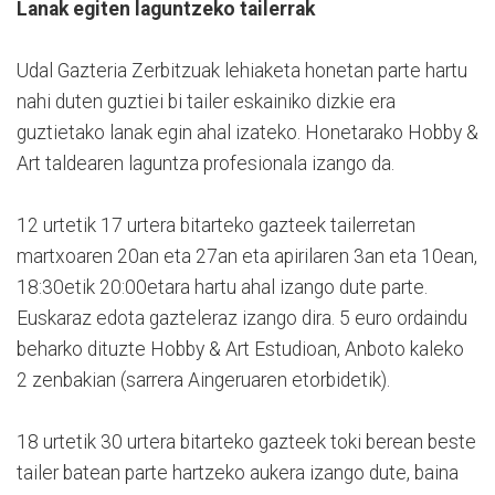
Lanak egiten laguntzeko tailerrak
Udal Gazteria Zerbitzuak lehiaketa honetan parte hartu
nahi duten guztiei bi tailer eskainiko dizkie era
guztietako lanak egin ahal izateko. Honetarako Hobby &
Art taldearen laguntza profesionala izango da.
12 urtetik 17 urtera bitarteko gazteek tailerretan
martxoaren 20an eta 27an eta apirilaren 3an eta 10ean,
18:30etik 20:00etara hartu ahal izango dute parte.
Euskaraz edota gazteleraz izango dira. 5 euro ordaindu
beharko dituzte Hobby & Art Estudioan, Anboto kaleko
2 zenbakian (sarrera Aingeruaren etorbidetik).
18 urtetik 30 urtera bitarteko gazteek toki berean beste
tailer batean parte hartzeko aukera izango dute, baina