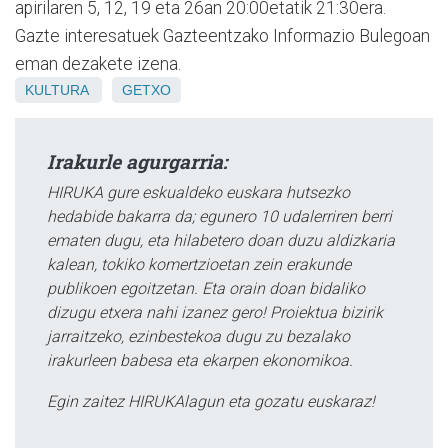
apirilaren 5, 12, 19 eta 26an 20:00etatik 21:30era.
Gazte interesatuek Gazteentzako Informazio Bulegoan
eman dezakete izena.
KULTURA
GETXO
Irakurle agurgarria:
HIRUKA gure eskualdeko euskara hutsezko
hedabide bakarra da; egunero 10 udalerriren berri
ematen dugu, eta hilabetero doan duzu aldizkaria
kalean, tokiko komertzioetan zein erakunde
publikoen egoitzetan. Eta orain doan bidaliko
dizugu etxera nahi izanez gero! Proiektua bizirik
jarraitzeko, ezinbestekoa dugu zu bezalako
irakurleen babesa eta ekarpen ekonomikoa.
Egin zaitez HIRUKAlagun eta gozatu euskaraz!