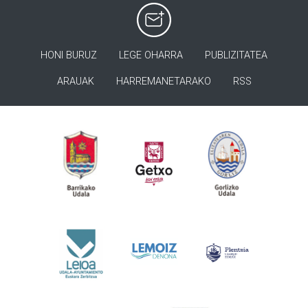
HONI BURUZ
LEGE OHARRA
PUBLIZITATEA
ARAUAK
HARREMANETARAKO
RSS