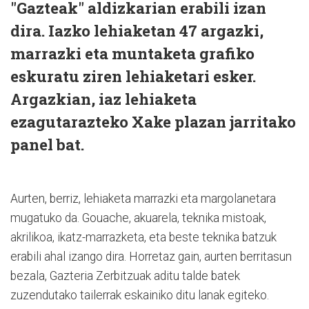
"Gazteak" aldizkarian erabili izan
dira. Iazko lehiaketan 47 argazki,
marrazki eta muntaketa grafiko
eskuratu ziren lehiaketari esker.
Argazkian, iaz lehiaketa
ezagutarazteko Xake plazan jarritako
panel bat.
Aurten, berriz, lehiaketa marrazki eta margolanetara
mugatuko da. Gouache, akuarela, teknika mistoak,
akrilikoa, ikatz-marrazketa, eta beste teknika batzuk
erabili ahal izango dira. Horretaz gain, aurten berritasun
bezala, Gazteria Zerbitzuak aditu talde batek
zuzendutako tailerrak eskainiko ditu lanak egiteko.