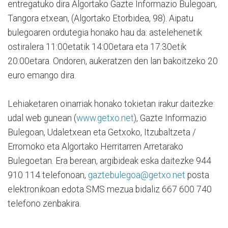
entregatuko dira Algortako Gazte Informazio Bulegoan,
Tangora etxean, (Algortako Etorbidea, 98). Aipatu
bulegoaren ordutegia honako hau da: astelehenetik
ostiralera 11:00etatik 14:00etara eta 17:30etik
20:00etara. Ondoren, aukeratzen den lan bakoitzeko 20
euro emango dira.
Lehiaketaren oinarriak honako tokietan irakur daitezke:
udal web gunean (
www.getxo.net
), Gazte Informazio
Bulegoan, Udaletxean eta Getxoko, Itzubaltzeta /
Erromoko eta Algortako Herritarren Arretarako
Bulegoetan. Era berean, argibideak eska daitezke 944
910 114 telefonoan,
gaztebulegoa@getxo.net
posta
elektronikoan edota SMS mezua bidaliz 667 600 740
telefono zenbakira.