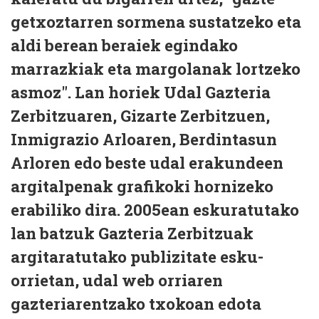
getxoztarren sormena sustatzeko eta
aldi berean beraiek egindako
marrazkiak eta margolanak lortzeko
asmoz". Lan horiek Udal Gazteria
Zerbitzuaren, Gizarte Zerbitzuen,
Inmigrazio Arloaren, Berdintasun
Arloren edo beste udal erakundeen
argitalpenak grafikoki hornizeko
erabiliko dira. 2005ean eskuratutako
lan batzuk Gazteria Zerbitzuak
argitaratutako publizitate esku-
orrietan, udal web orriaren
gazteriarentzako txokoan edota