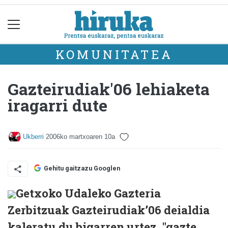
KOMUNITATEA
Gazteirudiak'06 lehiaketa
iragarri dute
Ukberri
2006ko martxoaren 10a
Gehitu gaitzazu Googlen
Getxoko Udaleko Gazteria
Zerbitzuak Gazteirudiak’06 deialdia
kaleratu du bigarren urtez, "gazte