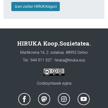
Izan zaitez HIRUKAlagun
HIRUKA Koop.Sozietatea.
Martikoena 16, 2. solairua. 48992 Getxo
Tel.: 944 911 337 · hiruka@hiruka.eus
Codesyntaxek egina