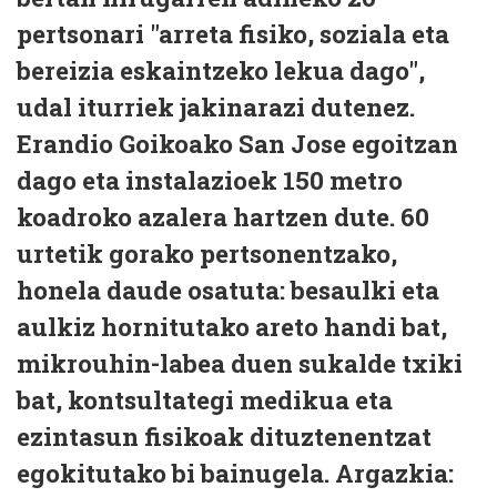
pertsonari "arreta fisiko, soziala eta
bereizia eskaintzeko lekua dago",
udal iturriek jakinarazi dutenez.
Erandio Goikoako San Jose egoitzan
dago eta instalazioek 150 metro
koadroko azalera hartzen dute. 60
urtetik gorako pertsonentzako,
honela daude osatuta: besaulki eta
aulkiz hornitutako areto handi bat,
mikrouhin-labea duen sukalde txiki
bat, kontsultategi medikua eta
ezintasun fisikoak dituztenentzat
egokitutako bi bainugela. Argazkia: