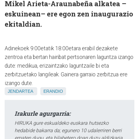
Mikel Arieta-Araunabeña alkatea –
eskuinean– ere egon zen inaugurazio
ekitaldian.
Adinekoek 9:00etatik 18:00etara erabil dezakete
zentroa eta bertan hainbat pertsonaren laguntza izango
dute: medikua, erizaintzako laguntzaile bi eta
zerbitzuetako langileak. Gainera garraio zerbitzua ere
izango dute.
JENDARTEA
ERANDIO
Irakurle agurgarria:
HIRUKA gure eskualdeko euskara hutsezko
hedabide bakarra da; egunero 10 udalerriren berri
ematen dugu, eta hilabetero doan duzu aldizkaria