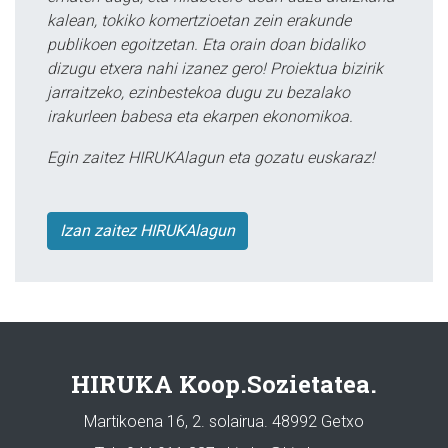
kalean, tokiko komertzioetan zein erakunde
publikoen egoitzetan. Eta orain doan bidaliko
dizugu etxera nahi izanez gero! Proiektua bizirik
jarraitzeko, ezinbestekoa dugu zu bezalako
irakurleen babesa eta ekarpen ekonomikoa.
Egin zaitez HIRUKAlagun eta gozatu euskaraz!
Izan zaitez HIRUKAlagun
HIRUKA Koop.Sozietatea.
Martikoena 16, 2. solairua. 48992 Getxo