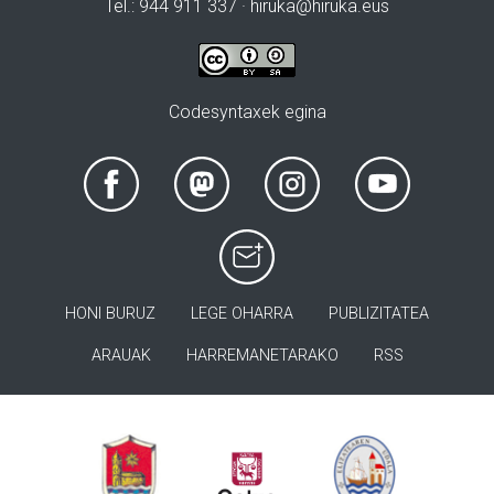
Tel.: 944 911 337 · hiruka@hiruka.eus
Codesyntaxek egina
HONI BURUZ
LEGE OHARRA
PUBLIZITATEA
ARAUAK
HARREMANETARAKO
RSS