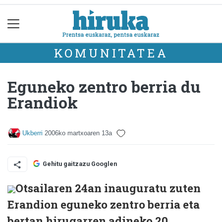
KOMUNITATEA
Eguneko zentro berria du
Erandiok
Ukberri
2006ko martxoaren 13a
Gehitu gaitzazu Googlen
Otsailaren 24an inauguratu zuten
Erandion eguneko zentro berria eta
bertan hirugarren adineko 20