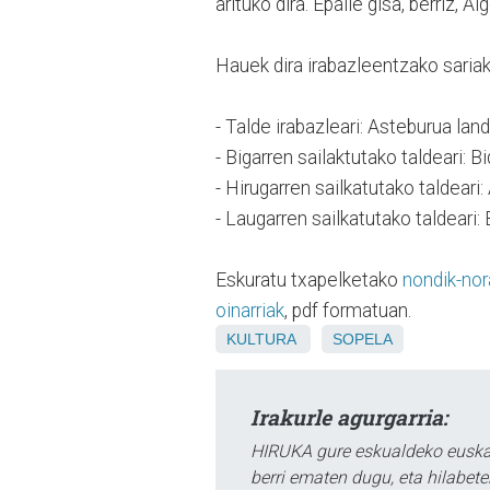
arituko dira. Epaile gisa, berriz, 
Hauek dira irabazleentzako sariak
- Talde irabazleari: Asteburua la
- Bigarren sailaktutako taldeari: 
- Hirugarren sailkatutako taldeari:
- Laugarren sailkatutako taldeari:
Eskuratu txapelketako
nondik-nor
oinarriak
, pdf formatuan.
KULTURA
SOPELA
Irakurle agurgarria:
HIRUKA gure eskualdeko euskar
berri ematen dugu, eta hilabet