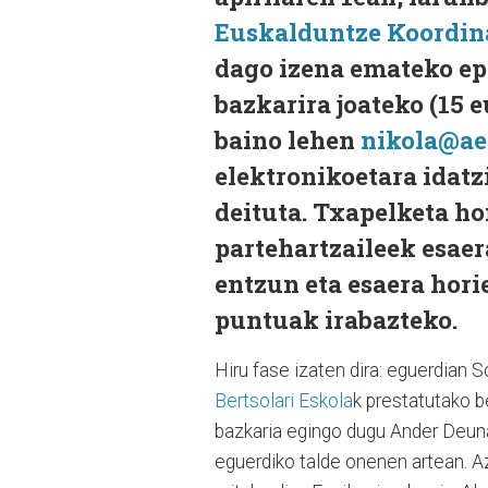
Euskalduntze Koordi
dago izena emateko epe
bazkarira joateko (15 
baino lehen
nikola@ae
elektronikoetara idatz
deituta. Txapelketa ho
partehartzaileek esaer
entzun eta esaera hori
puntuak irabazteko.
Hiru fase izaten dira: eguerdian S
Bertsolari Eskola
k prestatutako b
bazkaria egingo dugu Ander Deuna 
eguerdiko talde onenen artean. A