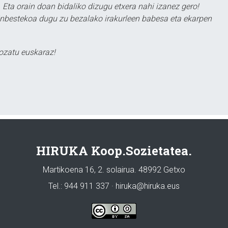
 Eta orain doan bidaliko dizugu etxera nahi izanez gero!
ezinbestekoa dugu zu bezalako irakurleen babesa eta ekarpen
ozatu euskaraz!
HIRUKA Koop.Sozietatea.
Martikoena 16, 2. solairua. 48992 Getxo
Tel.: 944 911 337 · hiruka@hiruka.eus