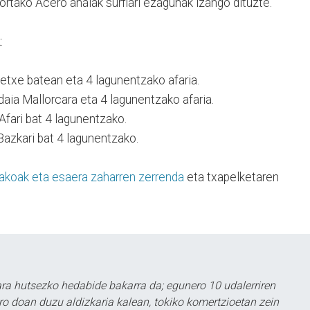
Algortako Acero anaiak surflari ezagunak izango dituzte.
:
ndetxe batean eta 4 lagunentzako afaria.
Bidaia Mallorcara eta 4 lagunentzako afaria.
 Afari bat 4 lagunentzako.
 Bazkari bat 4 lagunentzako.
akoak eta esaera zaharren zerrenda
eta txapelketaren
a hutsezko hedabide bakarra da; egunero 10 udalerriren
ero doan duzu aldizkaria kalean, tokiko komertzioetan zein