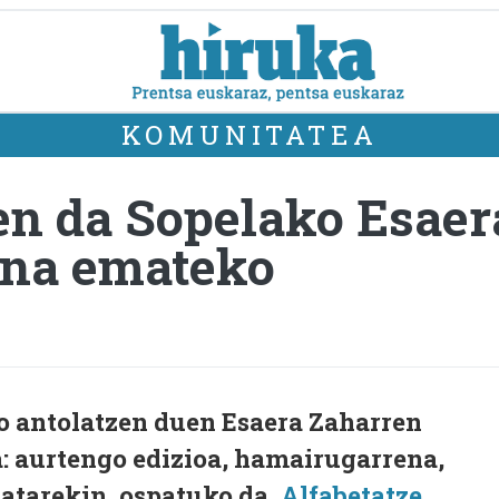
KOMUNITATEA
en da Sopelako Esae
ena emateko
o antolatzen duen Esaera Zaharren
: aurtengo edizioa, hamairugarrena,
batarekin, ospatuko da,
Alfabetatze