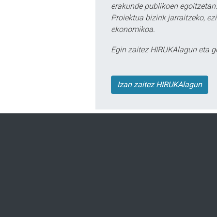
erakunde publikoen egoitzetan.
Proiektua bizirik jarraitzeko, 
ekonomikoa.
Egin zaitez HIRUKAlagun eta g
Izan zaitez HIRUKAlagun