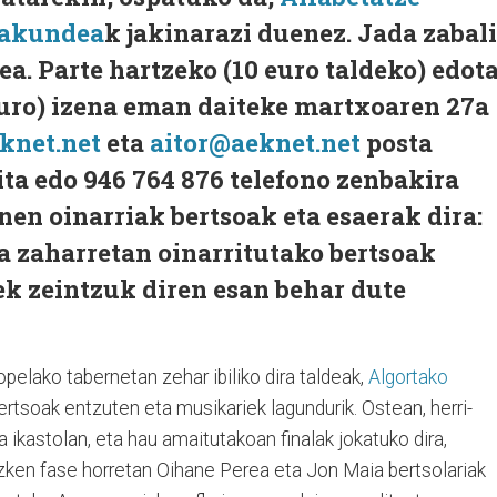
nakundea
k jakinarazi duenez. Jada zabal
a. Parte hartzeko (10 euro taldeko) edot
euro) izena eman daiteke martxoaren 27a
knet.net
eta
aitor@aeknet.net
posta
ita edo 946 764 876 telefono zenbakira
nen oinarriak bertsoak eta esaerak dira:
a zaharretan oinarritutako bertsoak
ek zeintzuk diren esan behar dute
opelako tabernetan zehar ibiliko dira taldeak,
Algortako
ertsoak entzuten eta musikariek lagundurik. Ostean, herri-
ikastolan, eta hau amaitutakoan finalak jokatuko dira,
zken fase horretan Oihane Perea eta Jon Maia bertsolariak