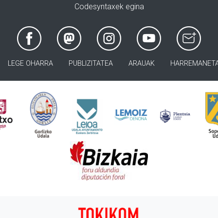
Codesyntaxek egina
LEGE OHARRA
PUBLIZITATEA
ARAUAK
HARREMANET