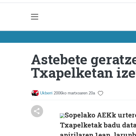
Astebete geratz
Txapelketan iz
Ukberri
2006ko martxoaren 20a
Sopelako AEKk urter
Txapelketak badu data
apirilaren 1ean, larun