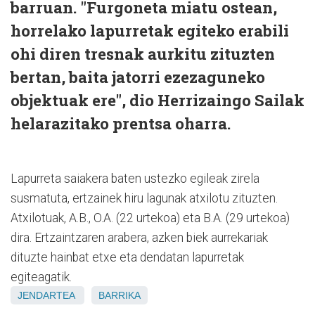
barruan. "Furgoneta miatu ostean,
horrelako lapurretak egiteko erabili
ohi diren tresnak aurkitu zituzten
bertan, baita jatorri ezezaguneko
objektuak ere", dio Herrizaingo Sailak
helarazitako prentsa oharra.
Lapurreta saiakera baten ustezko egileak zirela
susmatuta, ertzainek hiru lagunak atxilotu zituzten.
Atxilotuak, A.B., O.A. (22 urtekoa) eta B.A. (29 urtekoa)
dira. Ertzaintzaren arabera, azken biek aurrekariak
dituzte hainbat etxe eta dendatan lapurretak
egiteagatik.
JENDARTEA
BARRIKA