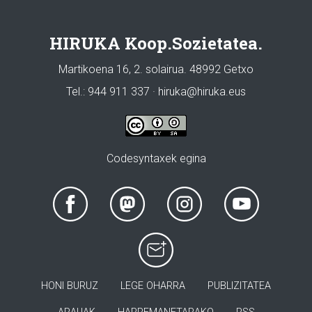
HIRUKA Koop.Sozietatea.
Martikoena 16, 2. solairua. 48992 Getxo
Tel.: 944 911 337 · hiruka@hiruka.eus
Codesyntaxek egina
HONI BURUZ
LEGE OHARRA
PUBLIZITATEA