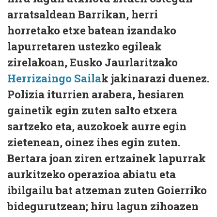
arratsaldean Barrikan, herri
horretako etxe batean izandako
lapurretaren ustezko egileak
zirelakoan, Eusko Jaurlaritzako
Herrizaingo Saila
k jakinarazi duenez.
Polizia iturrien arabera, hesiaren
gainetik egin zuten salto etxera
sartzeko eta, auzokoek aurre egin
zietenean, oinez ihes egin zuten.
Bertara joan ziren ertzainek lapurrak
aurkitzeko operazioa abiatu eta
ibilgailu bat atzeman zuten Goierriko
bidegurutzean; hiru lagun zihoazen