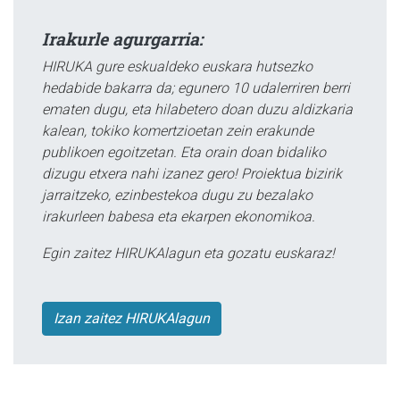
Irakurle agurgarria:
HIRUKA gure eskualdeko euskara hutsezko
hedabide bakarra da; egunero 10 udalerriren berri
ematen dugu, eta hilabetero doan duzu aldizkaria
kalean, tokiko komertzioetan zein erakunde
publikoen egoitzetan. Eta orain doan bidaliko
dizugu etxera nahi izanez gero! Proiektua bizirik
jarraitzeko, ezinbestekoa dugu zu bezalako
irakurleen babesa eta ekarpen ekonomikoa.
Egin zaitez HIRUKAlagun eta gozatu euskaraz!
Izan zaitez HIRUKAlagun