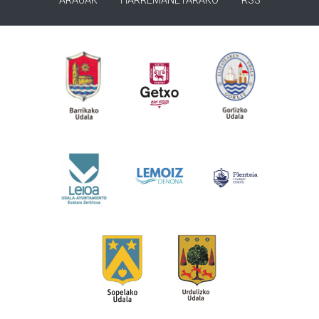
ARAUAK
HARREMANETARAKO
RSS