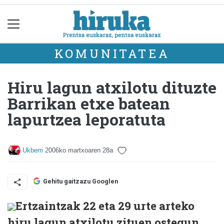
KOMUNITATEA
Hiru lagun atxilotu dituzte
Barrikan etxe batean
lapurtzea leporatuta
Ukberri
2006ko martxoaren 28a
Gehitu gaitzazu Googlen
Ertzaintzak 22 eta 29 urte arteko
hiru lagun atxilotu zituen ostegun