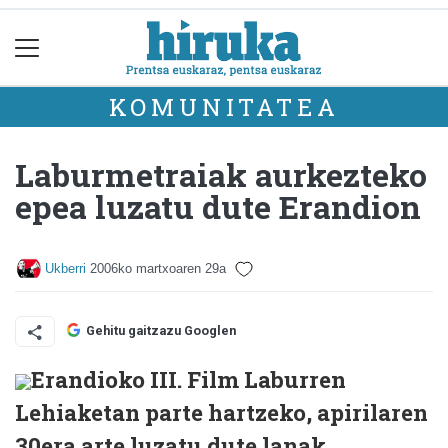
KOMUNITATEA
Laburmetraiak aurkezteko
epea luzatu dute Erandion
Ukberri
2006ko martxoaren 29a
Gehitu gaitzazu Googlen
Erandioko III. Film Laburren
Lehiaketan parte hartzeko, apirilaren
30era arte luzatu dute lanak