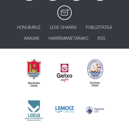
HONI BURUZ
LEGE OHARRA
PUBLIZITATEA
ARAUAK
HARREMANETARAKO
RSS