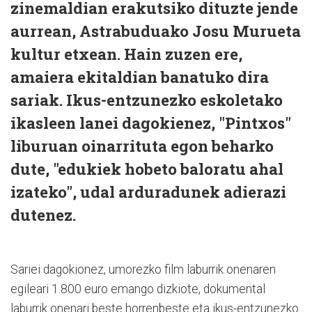
zinemaldian erakutsiko dituzte jende
aurrean, Astrabuduako Josu Murueta
kultur etxean. Hain zuzen ere,
amaiera ekitaldian banatuko dira
sariak. Ikus-entzunezko eskoletako
ikasleen lanei dagokienez, "Pintxos"
liburuan oinarrituta egon beharko
dute, "edukiek hobeto baloratu ahal
izateko", udal arduradunek adierazi
dutenez.
Sariei dagokionez, umorezko film laburrik onenaren
egileari 1.800 euro emango dizkiote, dokumental
laburrik onenari beste horrenbeste eta ikus-entzunezko