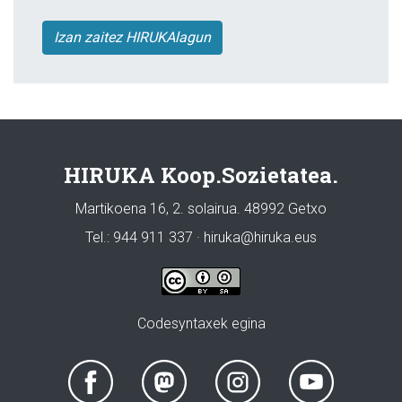
Izan zaitez HIRUKAlagun
HIRUKA Koop.Sozietatea.
Martikoena 16, 2. solairua. 48992 Getxo
Tel.: 944 911 337 · hiruka@hiruka.eus
Codesyntaxek egina