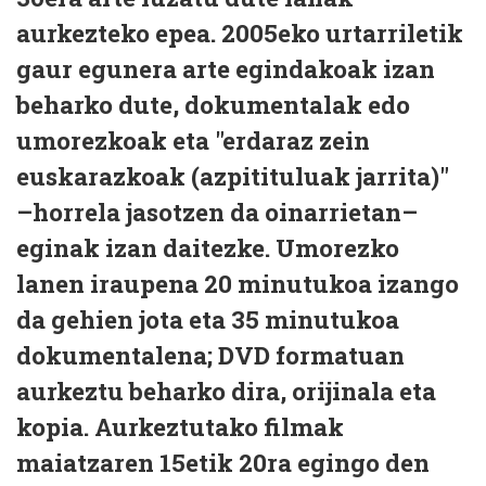
aurkezteko epea. 2005eko urtarriletik
gaur egunera arte egindakoak izan
beharko dute, dokumentalak edo
umorezkoak eta "erdaraz zein
euskarazkoak (azpitituluak jarrita)"
–horrela jasotzen da oinarrietan–
eginak izan daitezke. Umorezko
lanen iraupena 20 minutukoa izango
da gehien jota eta 35 minutukoa
dokumentalena; DVD formatuan
aurkeztu beharko dira, orijinala eta
kopia. Aurkeztutako filmak
maiatzaren 15etik 20ra egingo den