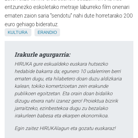
entzunezko eskoletako metraje laburreko film onenari
ematen zaion saria "sendotu" nahi dute horretarako 200
euro gehiago bideratuz.
KULTURA
ERANDIO
Irakurle agurgarria:
HIRUKA gure eskualdeko euskara hutsezko
hedabide bakarra da; egunero 10 udalerriren berri
ematen dugu, eta hilabetero doan duzu aldizkaria
kalean, tokiko komertzioetan zein erakunde
publikoen egoitzetan. Eta orain doan bidaliko
dizugu etxera nahi izanez gero! Proiektua bizirik
jarraitzeko, ezinbestekoa dugu zu bezalako
irakurleen babesa eta ekarpen ekonomikoa.
Egin zaitez HIRUKAlagun eta gozatu euskaraz!