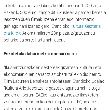
eskoletako metraje laburreko film onenari 1.200 euro.
Azkenik, 500 euro izango ditu ikusleen aipamen berezia
jasotzen duen filmak. Izena eman edo informazio
gehiago nahi izanez gero, Erandioko
Kultura, Gazteria
eta Kirola
Arlora (Irailaren 23a plaza, z/g) zuzendu
beharko da parte hartu nahi duena.
Eskoletako laburmetrai onenari saria
"Ikus-entzunezkoen sektoreak gizartean, kulturan eta
ekonomian duen garrantziaz ohartuta" ekin dio berriro
Film Laburren Lehiaketa antolatzeari Erandioko Udalak.
"Kultura Arlotik sortzaile gazteak lagundu nahi ditugu,
udalerrian bertan EAEko Ikus-entzunezko ikasketen
zentro hoberenetarikoa daukagula jakinda", adierazi
zuten atzo tokiko arduradunek. Gauzak horrela, ikus-