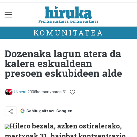
KOMUNITATEA
Dozenaka lagun atera da
kalera eskualdean
presoen eskubideen alde
Ukberri
2006ko martxoaren 31
Gehitu gaitzazu Googlen
Hilero bezala, azken ostiralerako,
martxoak 31, hainbat kontzentrazio