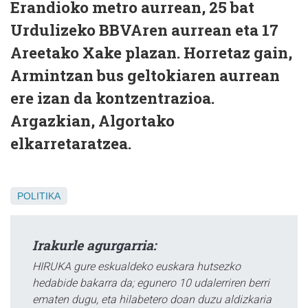
Erandioko metro aurrean, 25 bat
Urdulizeko BBVAren aurrean eta 17
Areetako Xake plazan. Horretaz gain,
Armintzan bus geltokiaren aurrean
ere izan da kontzentrazioa.
Argazkian, Algortako
elkarretaratzea.
POLITIKA
Irakurle agurgarria:
HIRUKA gure eskualdeko euskara hutsezko
hedabide bakarra da; egunero 10 udalerriren berri
ematen dugu, eta hilabetero doan duzu aldizkaria