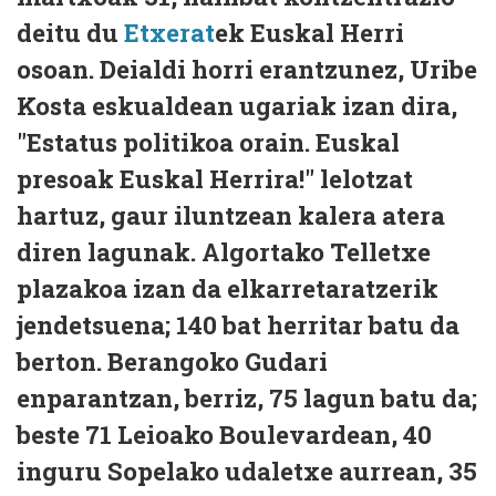
deitu du
Etxerat
ek Euskal Herri
osoan. Deialdi horri erantzunez, Uribe
Kosta eskualdean ugariak izan dira,
"Estatus politikoa orain. Euskal
presoak Euskal Herrira!" lelotzat
hartuz, gaur iluntzean kalera atera
diren lagunak. Algortako Telletxe
plazakoa izan da elkarretaratzerik
jendetsuena; 140 bat herritar batu da
berton. Berangoko Gudari
enparantzan, berriz, 75 lagun batu da;
beste 71 Leioako Boulevardean, 40
inguru Sopelako udaletxe aurrean, 35