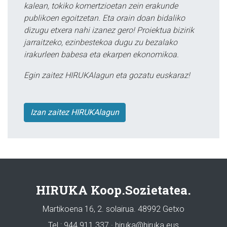
kalean, tokiko komertzioetan zein erakunde
publikoen egoitzetan. Eta orain doan bidaliko
dizugu etxera nahi izanez gero! Proiektua bizirik
jarraitzeko, ezinbestekoa dugu zu bezalako
irakurleen babesa eta ekarpen ekonomikoa.
Egin zaitez HIRUKAlagun eta gozatu euskaraz!
Izan zaitez HIRUKAlagun
HIRUKA Koop.Sozietatea.
Martikoena 16, 2. solairua. 48992 Getxo
Tel.: 944 911 337 · hiruka@hiruka.eus