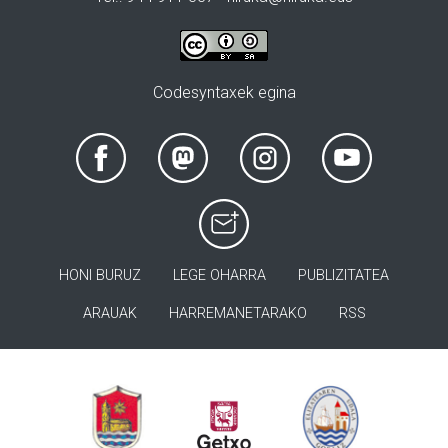
Codesyntaxek egina
HONI BURUZ
LEGE OHARRA
PUBLIZITATEA
ARAUAK
HARREMANETARAKO
RSS