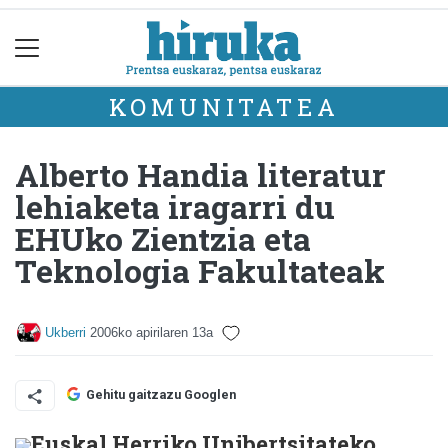
KOMUNITATEA
Alberto Handia literatur
lehiaketa iragarri du
EHUko Zientzia eta
Teknologia Fakultateak
Ukberri
2006ko apirilaren 13a
Gehitu gaitzazu Googlen
Euskal Herriko Unibertsitateko