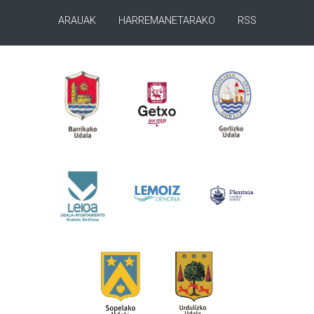
ARAUAK
HARREMANETARAKO
RSS