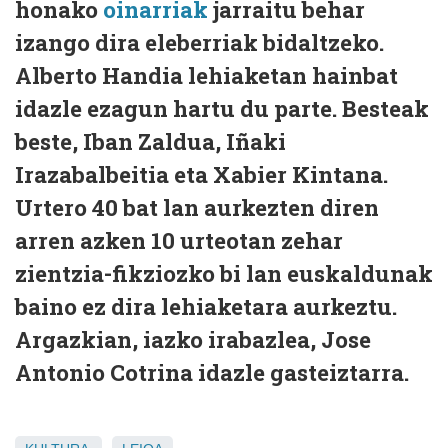
honako
oinarriak
jarraitu behar
izango dira eleberriak bidaltzeko.
Alberto Handia lehiaketan hainbat
idazle ezagun hartu du parte. Besteak
beste, Iban Zaldua, Iñaki
Irazabalbeitia eta Xabier Kintana.
Urtero 40 bat lan aurkezten diren
arren azken 10 urteotan zehar
zientzia-fikziozko bi lan euskaldunak
baino ez dira lehiaketara aurkeztu.
Argazkian, iazko irabazlea, Jose
Antonio Cotrina idazle gasteiztarra.