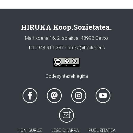
HIRUKA Koop.Sozietatea.
Martikoena 16, 2. solairua. 48992 Getxo
Tel.: 944 911 337 · hiruka@hiruka.eus
Codesyntaxek egina
HONI BURUZ
LEGE OHARRA
PUBLIZITATEA