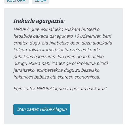
KULTURA
LEIOA
Irakurle agurgarria:
HIRUKA gure eskualdeko euskara hutsezko
hedabide bakarra da; egunero 10 udalerriren berri
ematen dugu, eta hilabetero doan duzu aldizkaria
kalean, tokiko komertzioetan zein erakunde
publikoen egoitzetan. Eta orain doan bidaliko
dizugu etxera nahi izanez gero! Proiektua bizirik
jarraitzeko, ezinbestekoa dugu zu bezalako
irakurleen babesa eta ekarpen ekonomikoa.
Egin zaitez HIRUKAlagun eta gozatu euskaraz!
Izan zaitez HIRUKAlagun