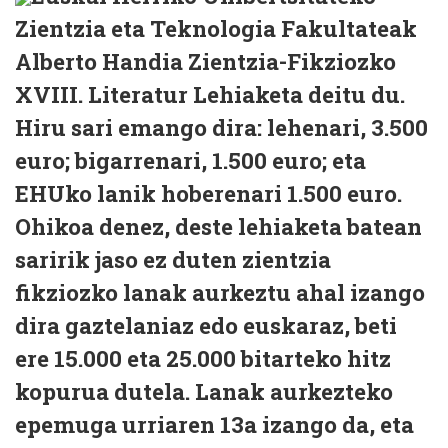
Zientzia eta Teknologia Fakultateak
Alberto Handia Zientzia-Fikziozko
XVIII. Literatur Lehiaketa deitu du.
Hiru sari emango dira: lehenari, 3.500
euro; bigarrenari, 1.500 euro; eta
EHUko lanik hoberenari 1.500 euro.
Ohikoa denez, deste lehiaketa batean
saririk jaso ez duten zientzia
fikziozko lanak aurkeztu ahal izango
dira gaztelaniaz edo euskaraz, beti
ere 15.000 eta 25.000 bitarteko hitz
kopurua dutela. Lanak aurkezteko
epemuga urriaren 13a izango da, eta